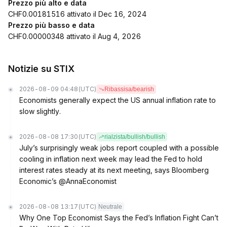
Prezzo più alto e data
CHF0.00181516 attivato il Dec 16, 2024
Prezzo più basso e data
CHF0.00000348 attivato il Aug 4, 2026
Notizie su STIX
2026-08-09 04:48
(UTC)
Ribassisa/bearish
Economists generally expect the US annual inflation rate to
slow slightly.
2026-08-08 17:30
(UTC)
rialzista/bullish/bullish
July’s surprisingly weak jobs report coupled with a possible
cooling in inflation next week may lead the Fed to hold
interest rates steady at its next meeting, says Bloomberg
Economic’s @AnnaEconomist
2026-08-08 13:17
(UTC)
Neutrale
Why One Top Economist Says the Fed’s Inflation Fight Can’t