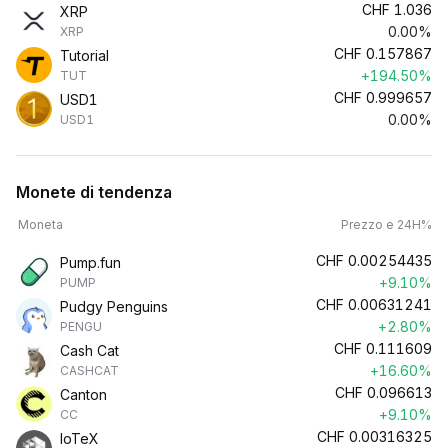
CHF
1.036
XRP
0.00%
XRP
CHF
0.157867
Tutorial
+194.50%
TUT
CHF
0.999657
USD1
0.00%
USD1
Monete di tendenza
Moneta
Prezzo e 24H%
CHF
0.00254435
Pump.fun
+9.10%
PUMP
CHF
0.00631241
Pudgy Penguins
+2.80%
PENGU
CHF
0.111609
Cash Cat
+16.60%
CASHCAT
CHF
0.096613
Canton
+9.10%
CC
CHF
0.00316325
IoTeX