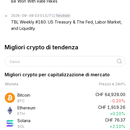
Be Won With Rate Hikes
2026-08-08 03:01
(UTC)
Neutrale
TBL Weekly #180: US Treasury & The Fed, Labor Market,
and Liquidity
Migliori crypto di tendenza
Cerca
Migliori crypto per capitalizzazione di mercato
Moneta
Prezzo e 24H%
CHF
64,928.00
Bitcoin
-0.20%
BTC
CHF
1,919.26
Ethereum
+0.10%
ETH
CHF
76.37
Solana
+2.10%
SOL