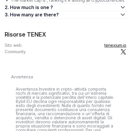
The market cap is , ranking it # among all cryptocurrencies.
2. How much is one ?
3. How many are there?
Risorse TENEX
Sito web
tenexium.io
Community
Avvertenza
Avvertenza Investire in cripto-attività comporta
rischi di mercato significativi, tra cui un'estrema
volatilità e la potenziale perdita dell'intero capitale.
Bybit EU declina ogni responsabilità per qualsiasi
esito degli investimenti. Nulla di quanto fornito nel
presente documento costituisce una consulenza
finanziaria, una raccomandazione o un'offerta di
acquisto, vendita o detenzione di asset digitali. Gli
investitori devono valutare autonomamente la
propria situazione finanziaria e sono incoraggiati a
consultare consulenti professionisti. Per una