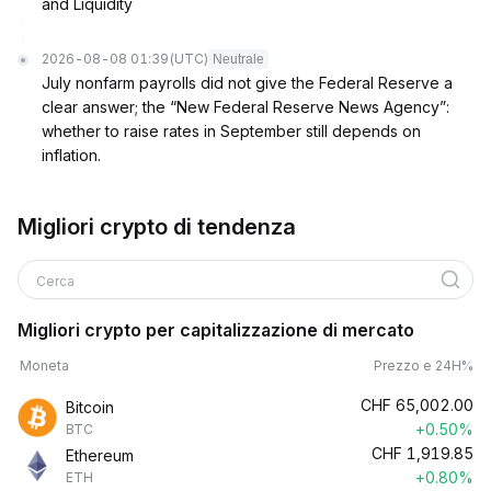
and Liquidity
2026-08-08 01:39
(UTC)
Neutrale
July nonfarm payrolls did not give the Federal Reserve a
clear answer; the “New Federal Reserve News Agency”:
whether to raise rates in September still depends on
inflation.
Migliori crypto di tendenza
Cerca
Migliori crypto per capitalizzazione di mercato
Moneta
Prezzo e 24H%
CHF
65,002.00
Bitcoin
+0.50%
BTC
CHF
1,919.85
Ethereum
+0.80%
ETH