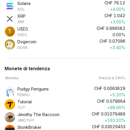
CHF
76.12
Solana
+4.00%
SOL
CHF
1.042
XRP
+3.00%
XRP
CHF
0.999582
USD1
0.00%
USD1
CHF
0.07096
Dogecoin
+2.40%
DOGE
Monete di tendenza
Moneta
Prezzo e 24H%
CHF
0.0063629
Pudgy Penguins
+5.20%
PENGU
CHF
0.079664
Tutorial
+99.00%
TUT
CHF
0.01079489
Jimothy The Raccoon
+163.20%
JIMOTHY
CHF
0.03029453
StonkBroker