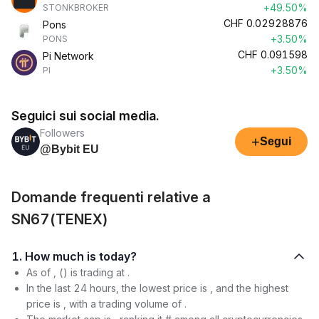
+49.50%
STONKBROKER
CHF
0.02928876
Pons
+3.50%
PONS
CHF
0.091598
Pi Network
+3.50%
PI
Seguici sui social media.
Followers
+
Segui
@Bybit EU
Domande frequenti relative a
SN67(TENEX)
1. How much is today?
As of , () is trading at .
In the last 24 hours, the lowest price is , and the highest
price is , with a trading volume of .