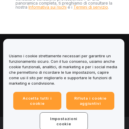
panoramica completa, ti preghiamo di consultare la
nostra
Informativa sui rischi
e i
Termini di servizio
.
Informazioni
Usiamo i cookie strettamente necessari per garantire un
Servizi
funzionamento sicuro. Con il tuo consenso, usiamo anche
cookie funzionali, analitici, di marketing e per i social media
che permettono di ricordare le tue impostazioni, capire
Assistenza
come usi il sito per migliorarlo e supportare le funzioni di
marketing e condivisione.
Prodotti
Accetta tutti i
Rifiuta i cookie
Informazioni legali
cookie
aggiuntivi
Impostazioni
© 2025-2026 Bybit.eu. Tutti i diritti riservati.
cookie