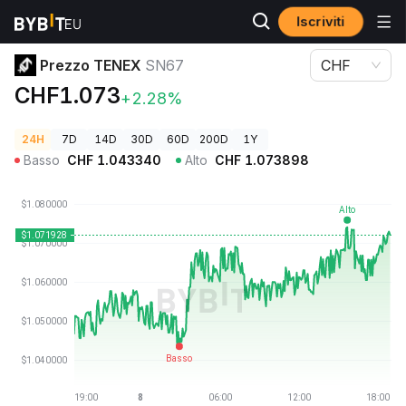
Iscriviti
Prezzi Crypto
Prezzo TENEX SN67
Prezzo TENEX
SN67
CHF
CHF1.073
+2.28%
24H
7D
14D
30D
60D
200D
1Y
Basso
CHF
1.043340
Alto
CHF
1.073898