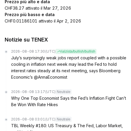
Prezzo più alto e data
CHF38.27 attivato il Mar 27, 2026
Prezzo più basso e data
CHF0.01186101 attivato il Apr 2, 2026
Notizie su TENEX
2026-08-08 17:30
(UTC)
rialzista/bullish/bullish
July’s surprisingly weak jobs report coupled with a possible
cooling in inflation next week may lead the Fed to hold
interest rates steady at its next meeting, says Bloomberg
Economic’s @AnnaEconomist
2026-08-08 13:17
(UTC)
Neutrale
Why One Top Economist Says the Fed’s Inflation Fight Can’t
Be Won With Rate Hikes
2026-08-08 03:01
(UTC)
Neutrale
TBL Weekly #180: US Treasury & The Fed, Labor Market,