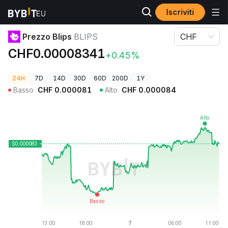
Iscriviti
Prezzi Crypto
Prezzo Blips BLIPS
Prezzo Blips
BLIPS
CHF
CHF0.00008341
+0.45%
24H
7D
14D
30D
60D
200D
1Y
Basso
CHF
0.000081
Alto
CHF
0.000084