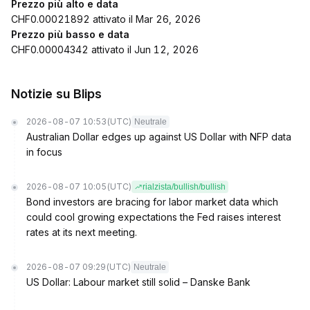
Prezzo più alto e data
CHF0.00021892 attivato il Mar 26, 2026
Prezzo più basso e data
CHF0.00004342 attivato il Jun 12, 2026
Notizie su Blips
2026-08-07 10:53
(UTC)
Neutrale
Australian Dollar edges up against US Dollar with NFP data
in focus
2026-08-07 10:05
(UTC)
rialzista/bullish/bullish
Bond investors are bracing for labor market data which
could cool growing expectations the Fed raises interest
rates at its next meeting.
2026-08-07 09:29
(UTC)
Neutrale
US Dollar: Labour market still solid – Danske Bank