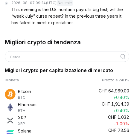
2026-08-07 09:24
(UTC)
Neutrale
This evening is the U.S. nonfarm payrolls big test; will the
“weak July” curse repeat? In the previous three years it
has failed to meet expectations.
Migliori crypto di tendenza
Cerca
Migliori crypto per capitalizzazione di mercato
Moneta
Prezzo e 24H%
CHF
64,969.00
Bitcoin
+0.40%
BTC
CHF
1,914.39
Ethereum
+0.40%
ETH
CHF
1.032
XRP
-1.00%
XRP
CHF
73.56
Solana