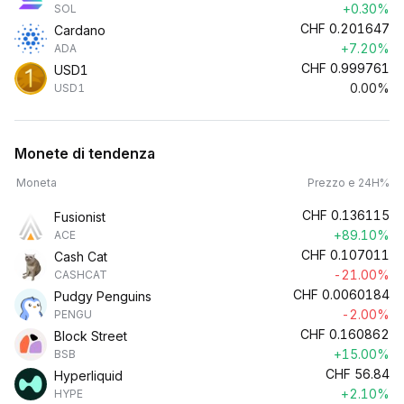
+0.30%
SOL
CHF
0.201647
Cardano
+7.20%
ADA
CHF
0.999761
USD1
0.00%
USD1
Monete di tendenza
Moneta
Prezzo e 24H%
CHF
0.136115
Fusionist
+89.10%
ACE
CHF
0.107011
Cash Cat
-21.00%
CASHCAT
CHF
0.0060184
Pudgy Penguins
-2.00%
PENGU
CHF
0.160862
Block Street
+15.00%
BSB
CHF
56.84
Hyperliquid
+2.10%
HYPE