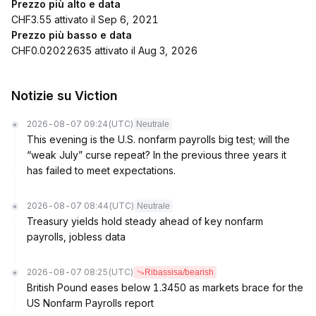
Prezzo più alto e data
CHF3.55 attivato il Sep 6, 2021
Prezzo più basso e data
CHF0.02022635 attivato il Aug 3, 2026
Notizie su Viction
2026-08-07 09:24
(UTC)
Neutrale
This evening is the U.S. nonfarm payrolls big test; will the
“weak July” curse repeat? In the previous three years it
has failed to meet expectations.
2026-08-07 08:44
(UTC)
Neutrale
Treasury yields hold steady ahead of key nonfarm
payrolls, jobless data
2026-08-07 08:25
(UTC)
Ribassisa/bearish
British Pound eases below 1.3450 as markets brace for the
US Nonfarm Payrolls report