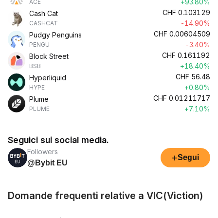
+93.80%
ACE
CHF
0.103129
Cash Cat
-14.90%
CASHCAT
CHF
0.00604509
Pudgy Penguins
-3.40%
PENGU
CHF
0.161192
Block Street
+18.40%
BSB
CHF
56.48
Hyperliquid
+0.80%
HYPE
CHF
0.01211717
Plume
+7.10%
PLUME
Seguici sui social media.
Followers
+
Segui
@Bybit EU
Domande frequenti relative a VIC(Viction)