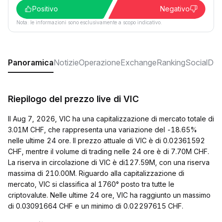
Positivo
Negativo
Nota: le informazioni sono esclusivamente a scopo indicativo.
Panoramica
Notizie
Operazione
Exchange
Ranking
Social
DO
Riepilogo del prezzo live di VIC
Il Aug 7, 2026, VIC ha una capitalizzazione di mercato totale di
3.01M CHF, che rappresenta una variazione del -18.65%
nelle ultime 24 ore. Il prezzo attuale di VIC è di 0.02361592
CHF, mentre il volume di trading nelle 24 ore è di 7.70M CHF.
La riserva in circolazione di VIC è di127.59M, con una riserva
massima di 210.00M. Riguardo alla capitalizzazione di
mercato, VIC si classifica al 1760° posto tra tutte le
criptovalute. Nelle ultime 24 ore, VIC ha raggiunto un massimo
di 0.03091664 CHF e un minimo di 0.02297615 CHF.