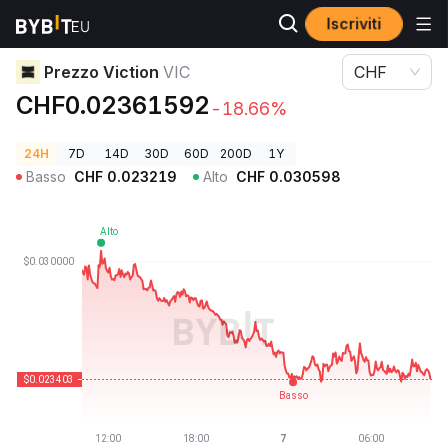
Iscriviti
Prezzi Crypto
Prezzo Viction VIC
Prezzo Viction
VIC
CHF
CHF0.02361592
-18.66%
24H
7D
14D
30D
60D
200D
1Y
Basso
CHF
0.023219
Alto
CHF
0.030598