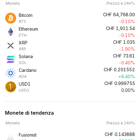
Moneta
Prezzo e 24H%
CHF
64,768.00
Bitcoin
-0.10%
BTC
CHF
1,911.54
Ethereum
-0.10%
ETH
CHF
1.035
XRP
-1.90%
XRP
CHF
73.61
Solana
-0.40%
SOL
CHF
0.201552
Cardano
+6.40%
ADA
CHF
0.999755
USD1
0.00%
USD1
Monete di tendenza
Moneta
Prezzo e 24H%
CHF
0.143888
Fusionist