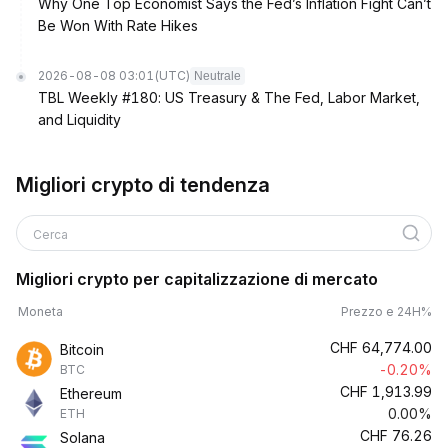
Why One Top Economist Says the Fed’s Inflation Fight Can’t
Be Won With Rate Hikes
2026-08-08 03:01
(UTC)
Neutrale
TBL Weekly #180: US Treasury & The Fed, Labor Market,
and Liquidity
Migliori crypto di tendenza
Cerca
Migliori crypto per capitalizzazione di mercato
Moneta
Prezzo e 24H%
CHF
64,774.00
Bitcoin
-0.20%
BTC
CHF
1,913.99
Ethereum
0.00%
ETH
CHF
76.26
Solana