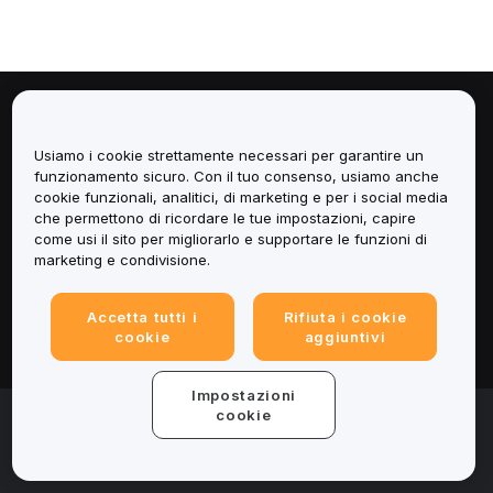
Informazioni
Usiamo i cookie strettamente necessari per garantire un
Servizi
funzionamento sicuro. Con il tuo consenso, usiamo anche
cookie funzionali, analitici, di marketing e per i social media
che permettono di ricordare le tue impostazioni, capire
Assistenza
come usi il sito per migliorarlo e supportare le funzioni di
marketing e condivisione.
Prodotti
Accetta tutti i
Rifiuta i cookie
Informazioni legali
cookie
aggiuntivi
Impostazioni
© 2025-2026 Bybit.eu. All rights reserved.
cookie
Termini di utilizzo
|
Informativa sulla Privacy
|
Impressum
(Note legali)
|
Centro preferenze per i cookie