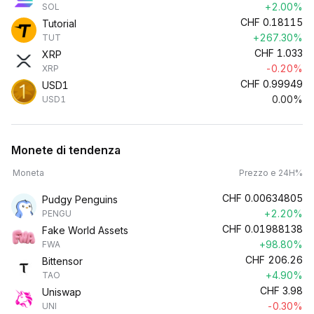
+2.00%
SOL
CHF
0.18115
Tutorial
+267.30%
TUT
CHF
1.033
XRP
-0.20%
XRP
CHF
0.99949
USD1
0.00%
USD1
Monete di tendenza
Moneta
Prezzo e 24H%
CHF
0.00634805
Pudgy Penguins
+2.20%
PENGU
CHF
0.01988138
Fake World Assets
+98.80%
FWA
CHF
206.26
Bittensor
+4.90%
TAO
CHF
3.98
Uniswap
-0.30%
UNI