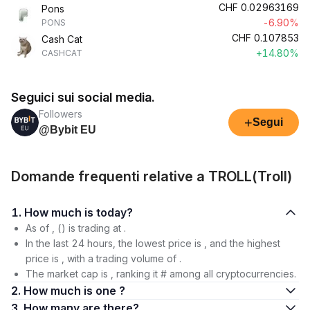
CHF
0.02963169
Pons
-6.90%
PONS
CHF
0.107853
Cash Cat
+14.80%
CASHCAT
Seguici sui social media.
Followers
+
Segui
@Bybit EU
Domande frequenti relative a TROLL(Troll)
1. How much is today?
As of , () is trading at .
In the last 24 hours, the lowest price is , and the highest
price is , with a trading volume of .
The market cap is , ranking it # among all cryptocurrencies.
2. How much is one ?
3. How many are there?