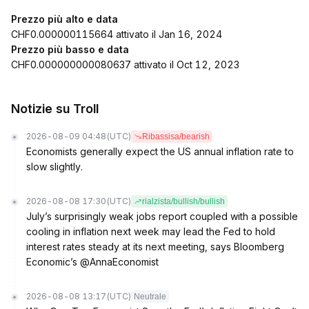
Prezzo più alto e data
CHF0.000000115664 attivato il Jan 16, 2024
Prezzo più basso e data
CHF0.000000000080637 attivato il Oct 12, 2023
Notizie su Troll
2026-08-09 04:48
(UTC)
Ribassisa/bearish
Economists generally expect the US annual inflation rate to
slow slightly.
2026-08-08 17:30
(UTC)
rialzista/bullish/bullish
July’s surprisingly weak jobs report coupled with a possible
cooling in inflation next week may lead the Fed to hold
interest rates steady at its next meeting, says Bloomberg
Economic’s @AnnaEconomist
2026-08-08 13:17
(UTC)
Neutrale