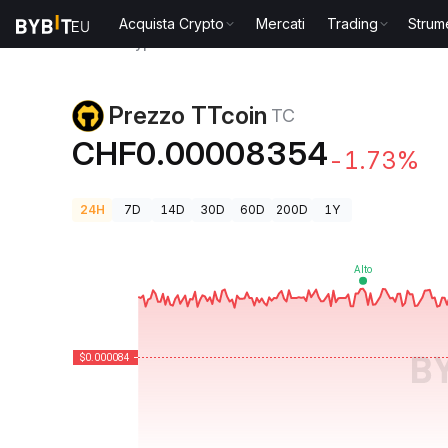
Acquista Crypto
Mercati
Trading
Strum
Prezzi Crypto
Prezzo TTcoin TC
Prezzo TTcoin
TC
CHF0.00008354
-1.73%
24H
7D
14D
30D
60D
200D
1Y