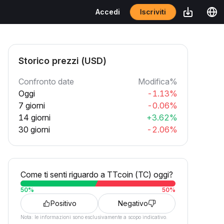
Iscriviti
Accedi
Storico prezzi (USD)
Confronto date
Modifica%
Oggi
-1.13%
7 giorni
-0.06%
14 giorni
+3.62%
30 giorni
-2.06%
Come ti senti riguardo a TTcoin (TC) oggi?
50
%
50
%
Positivo
Negativo
Nota: le informazioni sono esclusivamente a scopo indicativo.