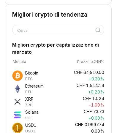
Migliori crypto di tendenza
Cerca
Migliori crypto per capitalizzazione di
mercato
Moneta
Prezzo e 24H%
CHF
64,910.00
Bitcoin
+0.30%
BTC
CHF
1,914.14
Ethereum
+0.20%
ETH
CHF
1.024
XRP
-1.90%
XRP
CHF
73.73
Solana
+0.60%
SOL
CHF
0.999774
USD1
0.00%
USD1