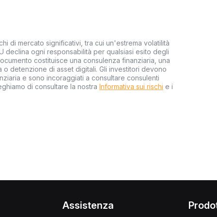
hi di mercato significativi, tra cui un'estrema volatilità
EU declina ogni responsabilità per qualsiasi esito degli
 documento costituisce una consulenza finanziaria, una
o detenzione di asset digitali. Gli investitori devono
ziaria e sono incoraggiati a consultare consulenti
reghiamo di consultare la nostra
Informativa sui rischi
e i
i
Assistenza
Prodot