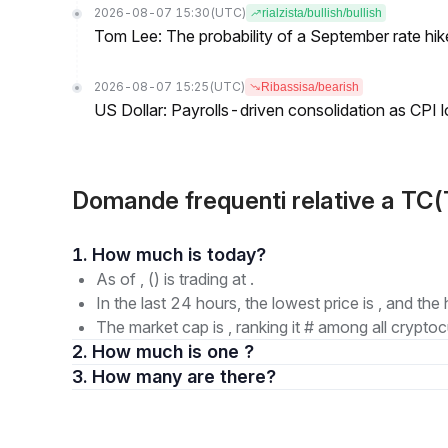
2026-08-07 15:30
(UTC)
rialzista/bullish/bullish
Tom Lee: The probability of a September rate hi
2026-08-07 15:25
(UTC)
Ribassisa/bearish
US Dollar: Payrolls-driven consolidation as CPI 
Domande frequenti relative a TC(
1. How much is today?
As of , () is trading at .
In the last 24 hours, the lowest price is , and the 
The market cap is , ranking it # among all cryptoc
2. How much is one ?
3. How many are there?