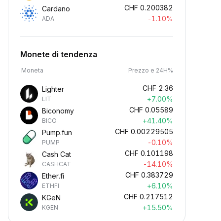
CHF
0.200382
Cardano
-1.10%
ADA
Monete di tendenza
Moneta
Prezzo e 24H%
CHF
2.36
Lighter
+7.00%
LIT
CHF
0.05589
Biconomy
+41.40%
BICO
CHF
0.00229505
Pump.fun
-0.10%
PUMP
CHF
0.101198
Cash Cat
-14.10%
CASHCAT
CHF
0.383729
Ether.fi
+6.10%
ETHFI
CHF
0.217512
KGeN
+15.50%
KGEN