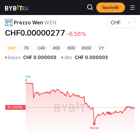
Iscriviti
Prezzi Crypto
Prezzo Wen WEN
Prezzo Wen
WEN
CHF
CHF0.00000277
-6.56%
24H
7D
14D
30D
60D
200D
1Y
Basso
CHF
0.000003
Alto
CHF
0.000003