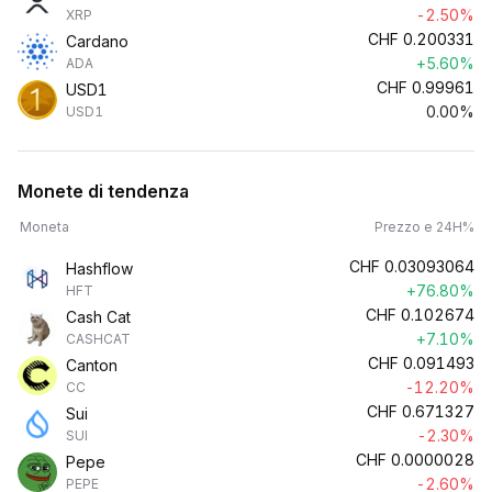
-2.50%
XRP
CHF
0.200331
Cardano
+5.60%
ADA
CHF
0.99961
USD1
0.00%
USD1
Monete di tendenza
Moneta
Prezzo e 24H%
CHF
0.03093064
Hashflow
+76.80%
HFT
CHF
0.102674
Cash Cat
+7.10%
CASHCAT
CHF
0.091493
Canton
-12.20%
CC
CHF
0.671327
Sui
-2.30%
SUI
CHF
0.0000028
Pepe
-2.60%
PEPE