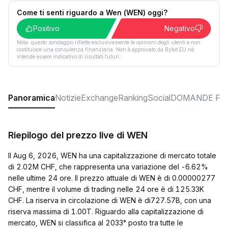
Come ti senti riguardo a Wen (WEN) oggi?
Positivo
Negativo
Nota: questo sondaggio riflette esclusivamente le opinioni degli utenti e non
costituisce una consulenza finanziaria. Non è approvato da Bybit EU né
intende essere indicativo di risultati futuri.
Panoramica
Notizie
Exchange
Ranking
Social
DOMANDE FR
Riepilogo del prezzo live di WEN
Il Aug 6, 2026, WEN ha una capitalizzazione di mercato totale
di 2.02M CHF, che rappresenta una variazione del -6.62%
nelle ultime 24 ore. Il prezzo attuale di WEN è di 0.00000277
CHF, mentre il volume di trading nelle 24 ore è di 125.33K
CHF. La riserva in circolazione di WEN è di727.57B, con una
riserva massima di 1.00T. Riguardo alla capitalizzazione di
mercato, WEN si classifica al 2033° posto tra tutte le