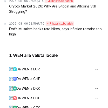
2026-08-06 22:06
(UTC)
Ribassisa/bearish
Crypto Market 2026: Why Are Bitcoin and Altcoins Still
Struggling?
2026-08-06 21:59
(UTC)
Ribassisa/bearish
Fed’s Musalem backs rate hikes, says inflation remains too
high
1 WEN alla valuta locale
Da WEN a EUR
--
Da WEN a CHF
--
Da WEN a DKK
--
Da WEN a HUF
--
Da WEN a CZK
--