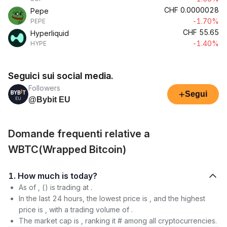
CHF
0.0000028
Pepe
-1.70%
PEPE
CHF
55.65
Hyperliquid
-1.40%
HYPE
Seguici sui social media.
Followers
+
Segui
@Bybit EU
Domande frequenti relative a
WBTC(Wrapped Bitcoin)
1. How much is today?
As of , () is trading at .
In the last 24 hours, the lowest price is , and the highest
price is , with a trading volume of .
The market cap is , ranking it # among all cryptocurrencies.