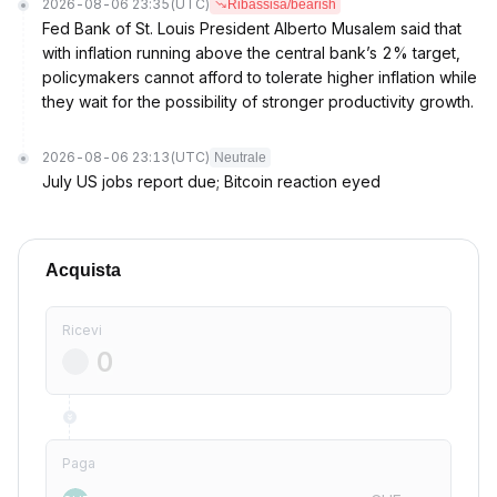
2026-08-06 23:35
(UTC)
Ribassisa/bearish
Fed Bank of St. Louis President Alberto Musalem said that
with inflation running above the central bank’s 2% target,
policymakers cannot afford to tolerate higher inflation while
they wait for the possibility of stronger productivity growth.
2026-08-06 23:13
(UTC)
Neutrale
July US jobs report due; Bitcoin reaction eyed
Acquista
Ricevi
Paga