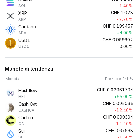
-1.40%
SOL
CHF
1.028
XRP
-2.20%
XRP
CHF
0.199457
Cardano
+4.90%
ADA
CHF
0.999602
USD1
0.00%
USD1
Monete di tendenza
Moneta
Prezzo e 24H%
CHF
0.02961704
Hashflow
+65.00%
HFT
CHF
0.095095
Cash Cat
-12.40%
CASHCAT
CHF
0.090304
Canton
-12.20%
CC
CHF
0.67568
Sui
-1.50%
SUI