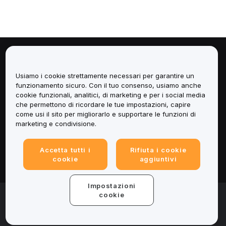
Informazioni
Usiamo i cookie strettamente necessari per garantire un
Servizi
funzionamento sicuro. Con il tuo consenso, usiamo anche
cookie funzionali, analitici, di marketing e per i social media
che permettono di ricordare le tue impostazioni, capire
Assistenza
come usi il sito per migliorarlo e supportare le funzioni di
marketing e condivisione.
Prodotti
Accetta tutti i
Rifiuta i cookie
Informazioni legali
cookie
aggiuntivi
Impostazioni
© 2025-2026 Bybit.eu. Tutti i diritti riservati.
cookie
Termini di utilizzo
|
Informativa sulla Privacy
|
Impressum
(Note legali)
|
Centro preferenze per i cookie