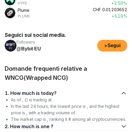
+2.50%
HYPE
CHF
0.01203652
Plume
+5.10%
PLUME
Seguici sui social media.
Followers
+
Segui
@Bybit EU
Domande frequenti relative a
WNCG(Wrapped NCG)
1. How much is today?
As of , () is trading at .
In the last 24 hours, the lowest price is , and the highest
price is , with a trading volume of .
The market cap is , ranking it # among all cryptocurrencies.
2. How much is one ?