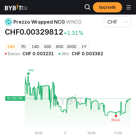
Iscriviti
Prezzi Crypto
Prezzo Wrapped NCG WNCG
Prezzo Wrapped NCG
WNCG
CHF
CHF0.00329812
+1.31%
24H
7D
14D
30D
60D
200D
1Y
Basso
CHF
0.003231
Alto
CHF
0.003382