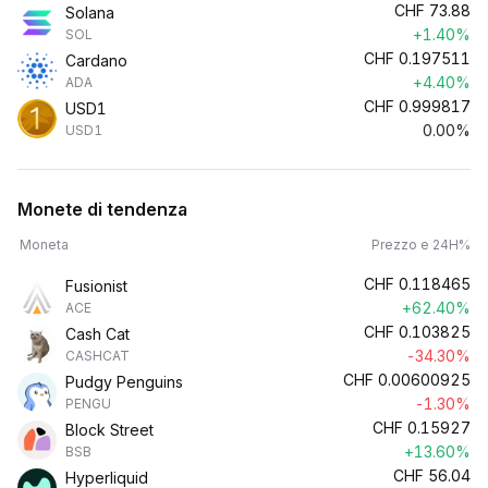
CHF
73.88
Solana
+1.40%
SOL
CHF
0.197511
Cardano
+4.40%
ADA
CHF
0.999817
USD1
0.00%
USD1
Monete di tendenza
Moneta
Prezzo e 24H%
CHF
0.118465
Fusionist
+62.40%
ACE
CHF
0.103825
Cash Cat
-34.30%
CASHCAT
CHF
0.00600925
Pudgy Penguins
-1.30%
PENGU
CHF
0.15927
Block Street
+13.60%
BSB
CHF
56.04
Hyperliquid