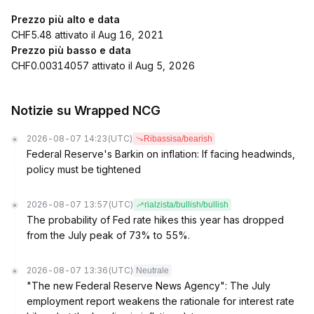
Prezzo più alto e data
CHF5.48 attivato il Aug 16, 2021
Prezzo più basso e data
CHF0.00314057 attivato il Aug 5, 2026
Notizie su Wrapped NCG
2026-08-07 14:23
(UTC)
Ribassisa/bearish
Federal Reserve's Barkin on inflation: If facing headwinds,
policy must be tightened
2026-08-07 13:57
(UTC)
rialzista/bullish/bullish
The probability of Fed rate hikes this year has dropped
from the July peak of 73% to 55%.
2026-08-07 13:36
(UTC)
Neutrale
"The new Federal Reserve News Agency": The July
employment report weakens the rationale for interest rate