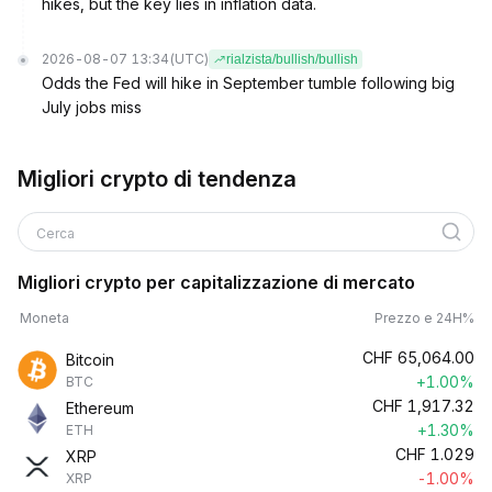
hikes, but the key lies in inflation data.
2026-08-07 13:34
(UTC)
rialzista/bullish/bullish
Odds the Fed will hike in September tumble following big
July jobs miss
Migliori crypto di tendenza
Cerca
Migliori crypto per capitalizzazione di mercato
Moneta
Prezzo e 24H%
CHF
65,064.00
Bitcoin
+1.00%
BTC
CHF
1,917.32
Ethereum
+1.30%
ETH
CHF
1.029
XRP
-1.00%
XRP