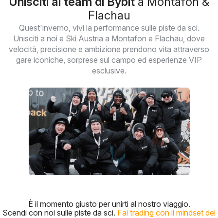
Unisciti al team di Bybit
a Montafon &
Flachau
Quest'inverno, vivi la performance sulle piste da sci.
Unisciti a noi e Ski Austria a Montafon e Flachau, dove
velocità, precisione e ambizione prendono vita attraverso
gare iconiche, sorprese sul campo ed esperienze VIP
esclusive.
È il momento giusto per unirti al nostro viaggio.
Scendi con noi sulle piste da sci.
Fai trading con il mindset dei