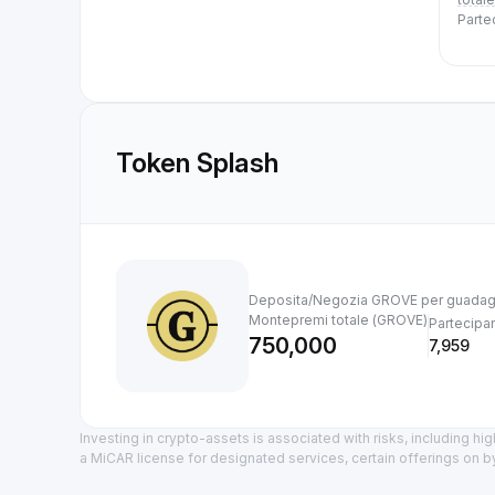
Partec
Token Splash
Deposita/Negozia GROVE per guadag
Montepremi totale (GROVE)
Partecipant
750,000
7,959
Investing in crypto-assets is associated with risks, including high
a MiCAR license for designated services, certain offerings on by