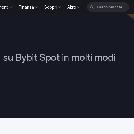
menti
Finanza
Scopri
Altro
 su Bybit Spot in molti modi
Crescita med.
premi totale (USD)