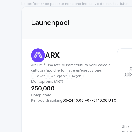
Le performance passate non sono indicative dei risultati futuri.
Launchpool
ARX
Arcium è una rete di infrastruttura per il calcolo
G
crittografato che fornisce un’esecuzione
abb
scalabile e trustless basata su MPC su dati
Sito web
Whitepaper
Regole
completamente crittografati per applicazioni nei
Montepremi: (ARX)
settori blockchain, IA, enterprise e governativo.
250,000
Completato
Periodo di staking
06-24 10:00 ~07-01 10:00 UTC
Staki
totale