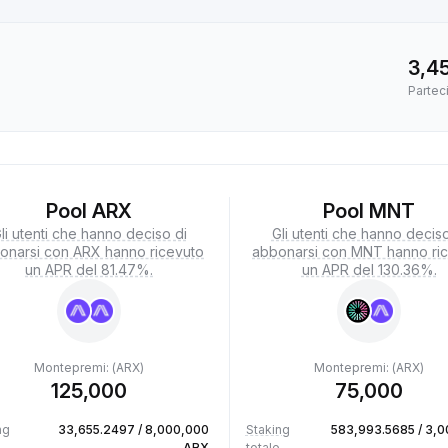
3,4
Parteci
Pool ARX
Pool MNT
li utenti che hanno deciso di
Gli utenti che hanno deciso
onarsi con ARX hanno ricevuto
abbonarsi con MNT hanno ri
un APR del 81.47%.
un APR del 130.36%.
Montepremi: (ARX)
Montepremi: (ARX)
125,000
75,000
ng
33,655.2497 / 8,000,000
Staking
583,993.5685 / 3,
ARX
totale