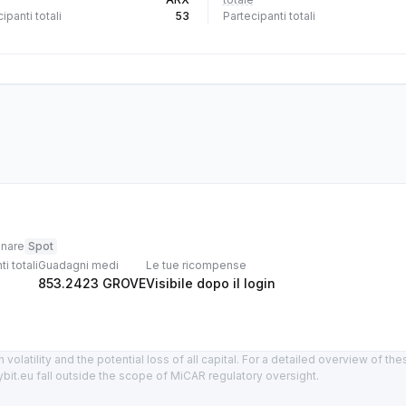
ipanti totali
53
Partecipanti totali
nare
Spot
i totali
Guadagni medi
Le tue ricompense
853.2423
GROVE
Visibile dopo il login
 volatility and the potential loss of all capital. For a detailed overview of t
bit.eu fall outside the scope of MiCAR regulatory oversight.