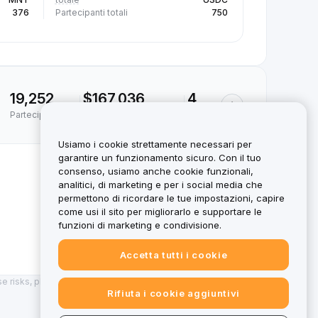
376
Partecipanti totali
750
19,252
$167,036
4
Partecipanti totali
Montepremi totale (USD)
Progetti
Usiamo i cookie strettamente necessari per
Terminato
garantire un funzionamento sicuro. Con il tuo
consenso, usiamo anche cookie funzionali,
analitici, di marketing e per i social media che
permettono di ricordare le tue impostazioni, capire
Visualizza i dettagli
come usi il sito per migliorarlo e supportare le
funzioni di marketing e condivisione.
Accetta tutti i cookie
hese risks, please review the
Risk Disclosure
. While Bybit EU holds
Rifiuta i cookie aggiuntivi