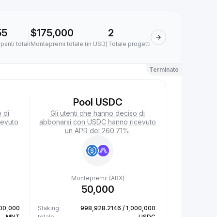
55
$175,000
2
panti totali
Montepremi totale (in USD)
Totale progetti
Terminato
Pool USDC
 di
Gli utenti che hanno deciso di
cevuto
abbonarsi con USDC hanno ricevuto
un APR del 260.71%.
Montepremi: (ARX)
50,000
000,000
Staking
998,928.2146 / 1,000,000
MNT
totale
USDC