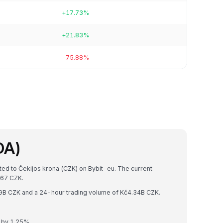
+17.73%
+21.83%
-75.88%
DA)
ted to Čekijos krona (CZK) on Bybit-eu. The current
67 CZK.
69B CZK and a 24-hour trading volume of Kč4.34B CZK.
 by 1.25%.