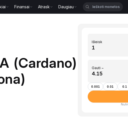
kiai
Finansai
Atrask
Daugiau
Išleisk
DA (Cardano)
Gauti ~
rona)
0.001
0.01
0.1
Nulin