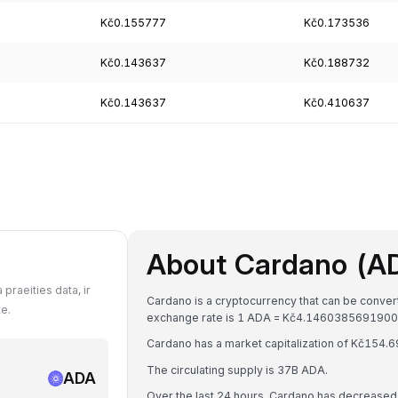
Kč0.155777
Kč0.173536
Kč0.143637
Kč0.188732
Kč0.143637
Kč0.410637
About Cardano (A
praeities data, ir
Cardano is a cryptocurrency that can be conver
e.
exchange rate is 1 ADA = Kč4.1460385691900
Cardano has a market capitalization of Kč154.
The circulating supply is 37B ADA.
ADA
Over the last 24 hours, Cardano has decreased