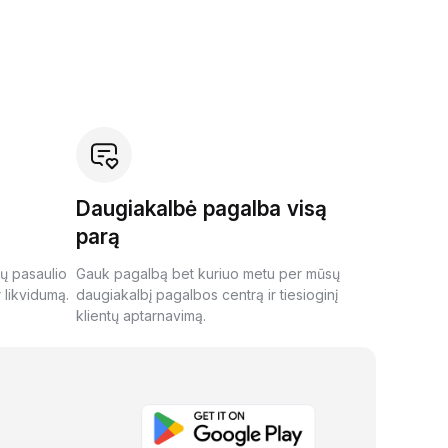
Daugiakalbė pagalba visą
parą
ių pasaulio
Gauk pagalbą bet kuriuo metu per mūsų
 likvidumą.
daugiakalbį pagalbos centrą ir tiesioginį
klientų aptarnavimą.