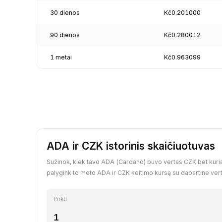
30 dienos
Kč0.201000
90 dienos
Kč0.280012
1 metai
Kč0.963099
ADA ir CZK istorinis skaičiuotuvas
Sužinok, kiek tavo ADA (Cardano) buvo vertas CZK bet kuria 
palygink to meto ADA ir CZK keitimo kursą su dabartine vert
Pirkti