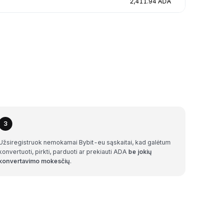
2,411.94 ADA
3
Užsiregistruok nemokamai Bybit-eu sąskaitai, kad galėtum
konvertuoti, pirkti, parduoti ar prekiauti ADA
be jokių
konvertavimo mokesčių
.