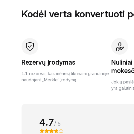
Kodėl verta konvertuoti 
Rezervų įrodymas
Nulinia
mokesč
1:1 rezervai, kas mėnesį tikrinami grandinėje
naudojant „Merkle“ įrodymą.
Jokių paslė
yra galutini
4.7
/ 5