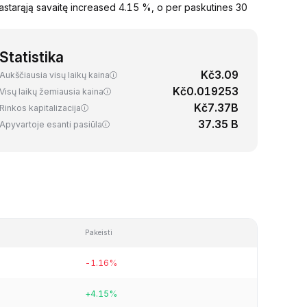
starąją savaitę increased 4.15 %, o per paskutines 30
Statistika
Kč3.09
Aukščiausia visų laikų kaina
Kč0.019253
Visų laikų žemiausia kaina
Kč7.37B
Rinkos kapitalizacija
37.35 B
Apyvartoje esanti pasiūla
Pakeisti
-1.16%
+4.15%