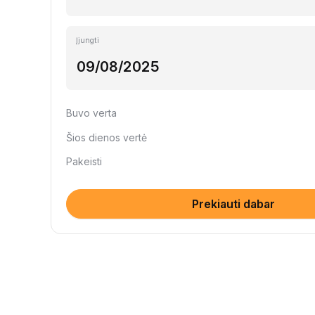
Įjungti
Buvo verta
Šios dienos vertė
Pakeisti
Prekiauti dabar