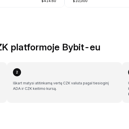
$414.60
$10,000
ZK platformoje Bybit-eu
2
Iškart matysi atitinkamą vertę CZK valiuta pagal tiesioginį
ADA ir CZK keitimo kursą.