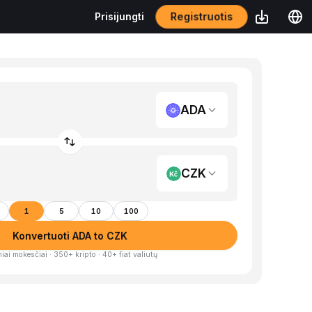
Registruotis
Prisijungti
ADA
CZK
1
5
10
100
Konvertuoti ADA to CZK
iai mokesčiai · 350+ kripto · 40+ fiat valiutų