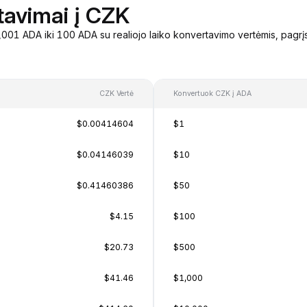
tavimai į CZK
001 ADA iki 100 ADA su realiojo laiko konvertavimo vertėmis, pagrį
CZK Vertė
Konvertuok CZK į ADA
$0.00414604
$1
$0.04146039
$10
$0.41460386
$50
$4.15
$100
$20.73
$500
$41.46
$1,000