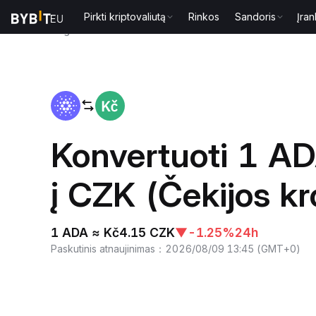
Pirkti kriptovaliutą
Rinkos
Sandoris
Įran
Pagrindinis
ADA to CZK
Konvertuoti 1 A
į CZK (Čekijos k
1 ADA ≈ Kč4.15 CZK
▼
-1.25%
24h
Paskutinis atnaujinimas
：
2026/08/09 13:45
(
GMT+0
)