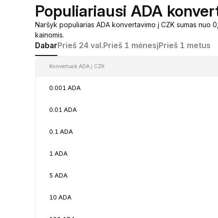
Populiariausi ADA konver
Naršyk populiarias ADA konvertavimo į CZK sumas nuo 0,
kainomis.
Dabar
Prieš 24 val.
Prieš 1 mėnesį
Prieš 1 metus
Konvertuok ADA į CZK
0.001 ADA
0.01 ADA
0.1 ADA
1 ADA
5 ADA
10 ADA