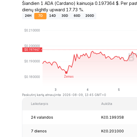
Šiandien 1 ADA (Cardano) kainuoja 0.197364 $. Per past
dienų slightly upward 17.73 %.
24H
7D
14D
30D
60D
200D
Paskutinį kartą atnaujinta: 2026-08-09, 13:45 GMT+0
Laikotarpis
Aukšta
24 valandos
Kč0.199358
7 dienos
Kč0.201000