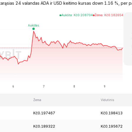
arąsias 24 valandas ADA ir USD keitimo kursas down 1.16 %, per pa
Aukšta
:
Kč
0.208704
Žema
:
Kč
0.182654
Žema
Vidutinis
Kč0.197467
Kč0.198413
Kč0.189322
Kč0.195672