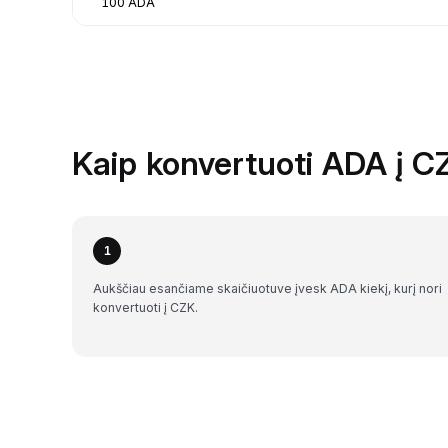
100 ADA
Kaip konvertuoti ADA į C
1
Aukščiau esančiame skaičiuotuve įvesk ADA kiekį, kurį nori
konvertuoti į CZK.