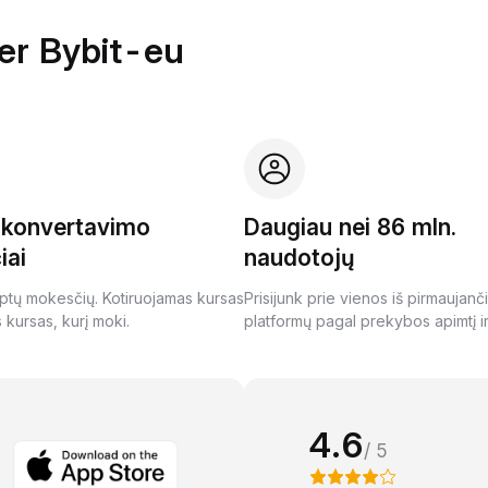
per Bybit-eu
i konvertavimo
Daugiau nei 86 mln.
iai
naudotojų
ptų mokesčių. Kotiruojamas kursas
Prisijunk prie vienos iš pirmaujanč
s kursas, kurį moki.
platformų pagal prekybos apimtį ir
4.6
/ 5