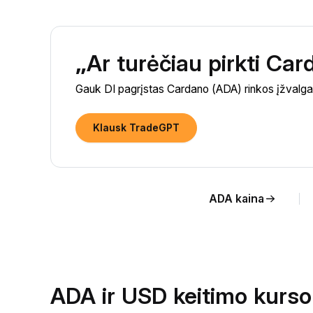
„Ar turėčiau pirkti Ca
Gauk DI pagrįstas Cardano (ADA) rinkos įžvalgas 
Klausk TradeGPT
ADA kaina
ADA ir USD keitimo kurso