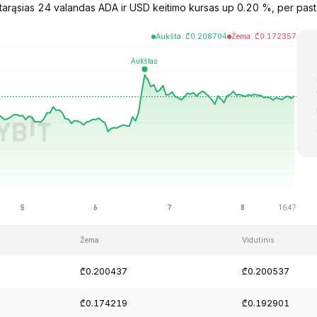
arąsias 24 valandas ADA ir USD keitimo kursas up 0.20 %, per past
Aukšta
:
₾
0.208704
Žema
:
₾
0.172357
Žema
Vidutinis
₾0.200437
₾0.200537
₾0.174219
₾0.192901