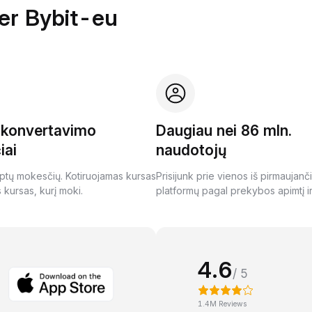
per Bybit-eu
i konvertavimo
Daugiau nei 86 mln.
iai
naudotojų
ptų mokesčių. Kotiruojamas kursas
Prisijunk prie vienos iš pirmaujanč
s kursas, kurį moki.
platformų pagal prekybos apimtį ir
4.6
/ 5
1.4M Reviews