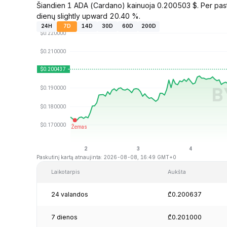
Šiandien 1 ADA (Cardano) kainuoja 0.200503 $. Per past
dienų slightly upward 20.40 %.
24H
7D
14D
30D
60D
200D
Paskutinį kartą atnaujinta: 2026-08-08, 16:49 GMT+0
Laikotarpis
Aukšta
24 valandos
₾0.200637
7 dienos
₾0.201000