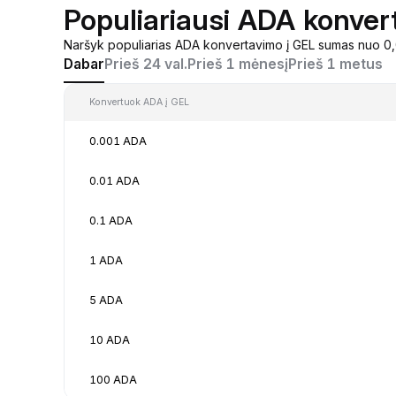
Populiariausi ADA konver
Naršyk populiarias ADA konvertavimo į GEL sumas nuo 0,0
Dabar
Prieš 24 val.
Prieš 1 mėnesį
Prieš 1 metus
Konvertuok ADA į GEL
0.001 ADA
0.01 ADA
0.1 ADA
1 ADA
5 ADA
10 ADA
100 ADA