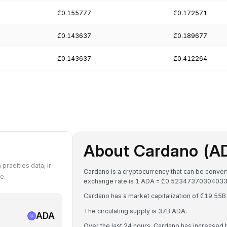
₾0.155777
₾0.172571
₾0.143637
₾0.189677
₾0.143637
₾0.412264
About Cardano (A
praeities data, ir
Cardano is a cryptocurrency that can be convert
e.
exchange rate is 1 ADA = ₾0.52347370304033
Cardano has a market capitalization of ₾19.55
The circulating supply is 37B ADA.
ADA
Over the last 24 hours, Cardano has increased