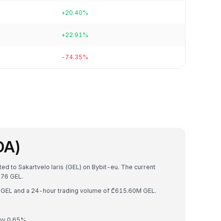
+20.40%
+22.91%
-74.35%
DA)
ed to Sakartvelo laris (GEL) on Bybit-eu. The current
76 GEL.
B GEL and a 24-hour trading volume of ₾615.60M GEL.
 by 0.65%.