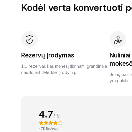
Kodėl verta konvertuoti 
Rezervų įrodymas
Nulinia
mokesč
1:1 rezervai, kas mėnesį tikrinami grandinėje
naudojant „Merkle“ įrodymą.
Jokių paslė
yra galutini
4.7
/ 5
47K Reviews