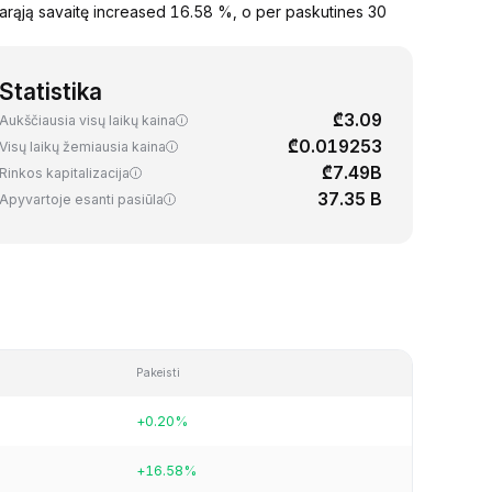
arąją savaitę increased 16.58 %, o per paskutines 30
Statistika
₾3.09
Aukščiausia visų laikų kaina
₾0.019253
Visų laikų žemiausia kaina
₾7.49B
Rinkos kapitalizacija
37.35 B
Apyvartoje esanti pasiūla
Pakeisti
+0.20%
+16.58%