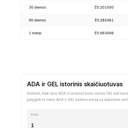
30 dienos
₾0.201000
90 dienos
₾0.282461
1 metai
₾0.963099
ADA ir GEL istorinis skaičiuotuvas
Sužinok, kiek tavo ADA (Cardano) buvo vertas GEL bet kuria 
palygink to meto ADA ir GEL keitimo kursą su dabartine vert
Pirkti