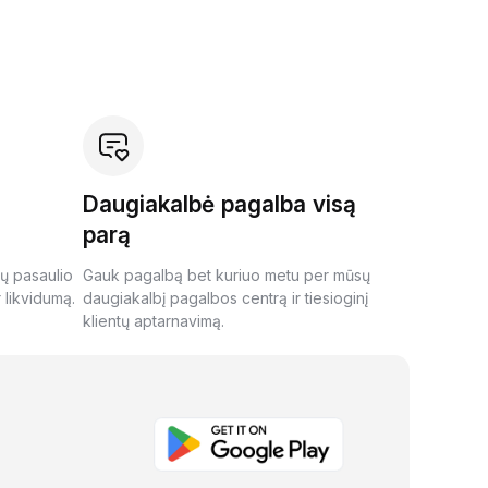
Daugiakalbė pagalba visą
parą
ių pasaulio
Gauk pagalbą bet kuriuo metu per mūsų
 likvidumą.
daugiakalbį pagalbos centrą ir tiesioginį
klientų aptarnavimą.