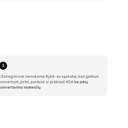
3
Užsiregistruok nemokamai Bybit-eu sąskaitai, kad galėtum
konvertuoti, pirkti, parduoti ar prekiauti ADA
be jokių
konvertavimo mokesčių
.