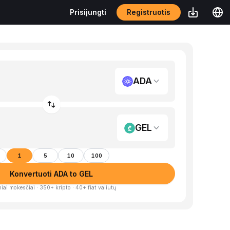
Registruotis
Prisijungti
ADA
GEL
1
5
10
100
Konvertuoti ADA to GEL
iai mokesčiai · 350+ kripto · 40+ fiat valiutų