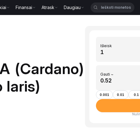
kiai
Finansai
Atrask
Daugiau
Išleisk
DA (Cardano)
Gauti ~
 laris)
0.001
0.01
0.1
Nulin