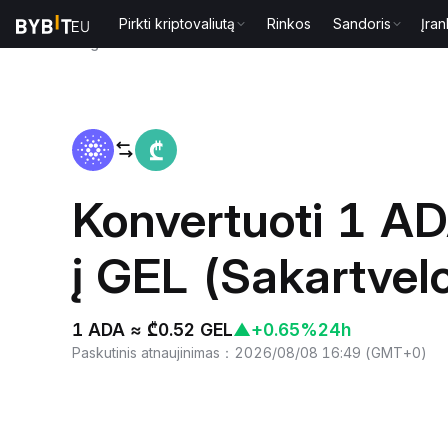
Pirkti kriptovaliutą
Rinkos
Sandoris
Įran
Pagrindinis
ADA to GEL
Konvertuoti 1 A
į GEL (Sakartvelo
1 ADA ≈ ₾0.52 GEL
▲
+0.65%
24h
Paskutinis atnaujinimas
：
2026/08/08 16:49
(
GMT+0
)