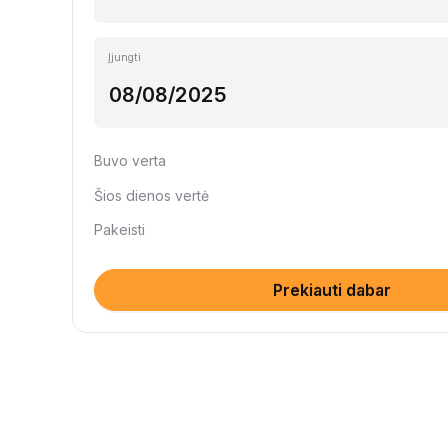
Įjungti
Buvo verta
Šios dienos vertė
Pakeisti
Prekiauti dabar