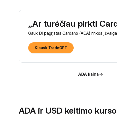
„Ar turėčiau pirkti Ca
Gauk DI pagrįstas Cardano (ADA) rinkos įžvalgas 
Klausk TradeGPT
ADA kaina
ADA ir USD keitimo kurso