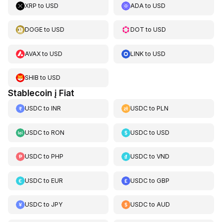
XRP
to
USD
ADA
to
USD
DOGE
to
USD
DOT
to
USD
AVAX
to
USD
LINK
to
USD
SHIB
to
USD
Stablecoin į Fiat
USDC
to
INR
USDC
to
PLN
USDC
to
RON
USDC
to
USD
USDC
to
PHP
USDC
to
VND
USDC
to
EUR
USDC
to
GBP
USDC
to
JPY
USDC
to
AUD