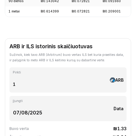
90 dienos
₪0.143042
₪0.072821
₪0.091660
-
1 metai
₪0.614399
₪0.072821
₪0.209001
-
ARB ir ILS istorinis skaičiuotuvas
Sužinok, kiek tavo ARB (Arbitrum) buvo vertas ILS bet kuria praeities data,
ir palygink to meto ARB ir ILS keitimo kursą su dabartine verte.
Pirkti
ARB
Įjungti
Data
₪1.33
Buvo verta