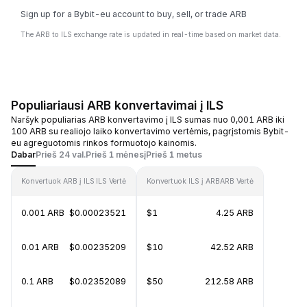
Sign up for a Bybit-eu account to buy, sell, or trade ARB
The ARB to ILS exchange rate is updated in real-time based on market data.
Populiariausi ARB konvertavimai į ILS
Naršyk populiarias ARB konvertavimo į ILS sumas nuo 0,001 ARB iki
100 ARB su realiojo laiko konvertavimo vertėmis, pagrįstomis Bybit-
eu agreguotomis rinkos formuotojo kainomis.
Dabar
Prieš 24 val.
Prieš 1 mėnesį
Prieš 1 metus
Konvertuok ARB į ILS
ILS Vertė
Konvertuok ILS į ARB
ARB Vertė
0.001 ARB
$0.00023521
$1
4.25 ARB
0.01 ARB
$0.00235209
$10
42.52 ARB
0.1 ARB
$0.02352089
$50
212.58 ARB