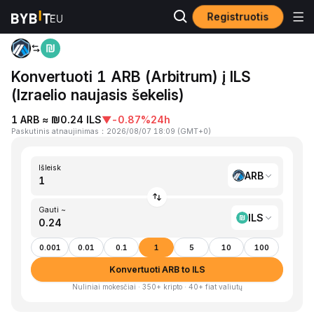
Registruotis
Pagrindinis
ARB to ILS
Konvertuoti 1 ARB (Arbitrum) į ILS
(Izraelio naujasis šekelis)
1 ARB ≈ ₪0.24 ILS
▼
-0.87%
24h
Paskutinis atnaujinimas
：
2026/08/07 18:09
(
GMT+0
)
Išleisk
ARB
Gauti ~
ILS
0.001
0.01
0.1
1
5
10
100
Konvertuoti ARB to ILS
Nuliniai mokesčiai · 350+ kripto · 40+ fiat valiutų