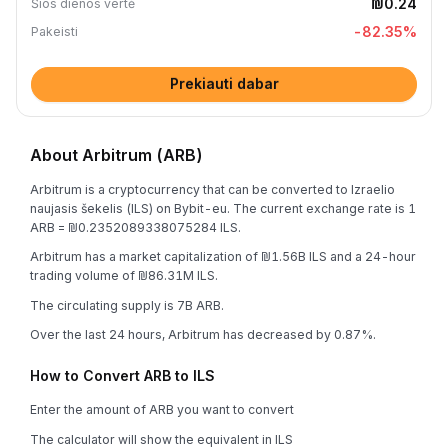
₪0.24
Šios dienos vertė
-82.35
%
Pakeisti
Prekiauti dabar
About Arbitrum (ARB)
Arbitrum is a cryptocurrency that can be converted to Izraelio
naujasis šekelis (ILS) on Bybit-eu. The current exchange rate is 1
ARB = ₪0.2352089338075284 ILS.
Arbitrum has a market capitalization of ₪1.56B ILS and a 24-hour
trading volume of ₪86.31M ILS.
The circulating supply is 7B ARB.
Over the last 24 hours, Arbitrum has decreased by 0.87%.
How to Convert ARB to ILS
Enter the amount of ARB you want to convert
The calculator will show the equivalent in ILS