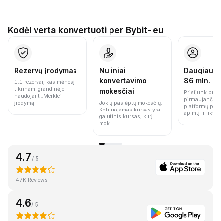
Kodėl verta konvertuoti per Bybit-eu
Rezervų įrodymas
Nuliniai
Daugiau n
konvertavimo
86 mln. n
1:1 rezervai, kas mėnesį
tikrinami grandinėje
mokesčiai
Prisijunk prie 
naudojant „Merkle“
pirmaujančių 
įrodymą.
Jokių paslėptų mokesčių.
platformų pag
Kotiruojamas kursas yra
apimtį ir likvi
galutinis kursas, kurį
moki.
4.7
/ 5
47K Reviews
4.6
/ 5