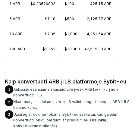
1 ARB
$0.23520893
$100
425.15 ARB
5 ARB
$1.18
$500
2,125.77 ARB
10 ARB
$2.35
$1,000
4,251.54 ARB
100 ARB
$23.52
$10,000
42,515.39 ARB
Kaip konvertuoti ARB į ILS platformoje Bybit-eu
Aukščiau esančiame skaičiuotuve įvesk ARB kiekį, kurį nori
1
konvertuoti į ILS.
Iškart matysi atitinkamą vertę ILS valiuta pagal tiesioginį ARB ir ILS
2
keitimo kursą.
Užsiregistruok nemokamai Bybit-eu sąskaitai, kad galėtum
3
konvertuoti, pirkti, parduoti ar prekiauti ARB
be jokių
konvertavimo mokesčių
.