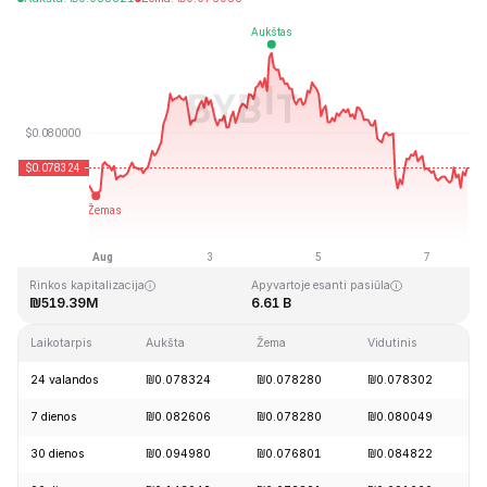
Paskutinį kartą atnaujinta: 2026-08-07, 18:09 GMT+0
Aukščiausia visų laikų kaina
Visų laikų žemiausia kaina
₪2.39
₪0.070480
Rinkos kapitalizacija
Apyvartoje esanti pasiūla
₪519.39M
6.61 B
Laikotarpis
Aukšta
Žema
Vidutinis
P
24 valandos
₪0.078324
₪0.078280
₪0.078302
-
7 dienos
₪0.082606
₪0.078280
₪0.080049
+
30 dienos
₪0.094980
₪0.076801
₪0.084822
+