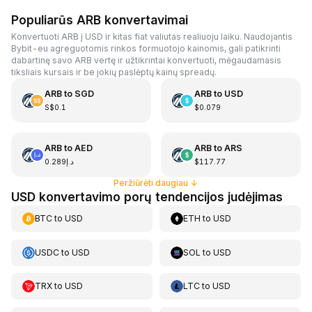
Populiarūs ARB konvertavimai
Konvertuoti ARB į USD ir kitas fiat valiutas realiuoju laiku. Naudojantis
Bybit-eu agreguotomis rinkos formuotojo kainomis, gali patikrinti
dabartinę savo ARB vertę ir užtikrintai konvertuoti, mėgaudamasis
tiksliais kursais ir be jokių paslėptų kainų spreadų.
ARB
to
SGD
ARB
to
USD
S$0.1
$0.079
ARB
to
AED
ARB
to
ARS
د.إ0.289
$117.77
Peržiūrėti daugiau
↓
USD konvertavimo porų tendencijos judėjimas
BTC
to
USD
ETH
to
USD
USDC
to
USD
SOL
to
USD
TRX
to
USD
LTC
to
USD