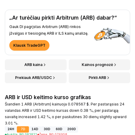
„Ar turėčiau pirkti Arbitrum (ARB) dabar?“
Gauk DI pagrįstas Arbitrum (ARB) rinkos
įžvalgas ir tiesioginę ARB ir ILS kainų analizę.
Klausk TradeGPT
ARB kaina
Kainos prognozė
Prekiauk ARB/USDC
Pirkti ARB
ARB ir USD keitimo kurso grafikas
Šiandien 1 ARB (Arbitrum) kainuoja 0.078567 $. Per pastarąsias 24
valandas ARB ir USD keitimo kursas down 0.38 %, per pastarąją
savaitę increased 1.42 %, o per paskutines 30 dienų slightly upward
3.01 %.
24H
7D
14D
30D
60D
200D
Aukšta
:
₪
0.083821
Žema
:
₪
0.076958