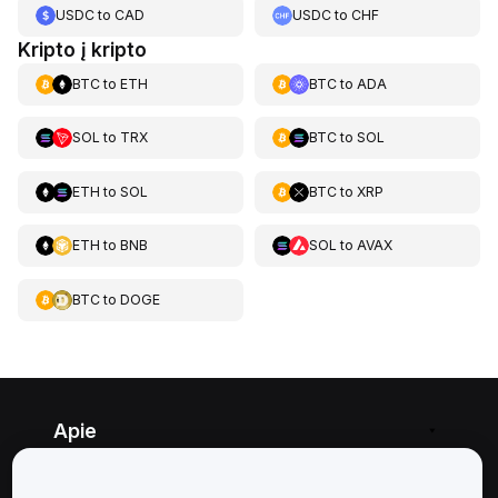
USDC
to
CAD
USDC
to
CHF
Kripto į kripto
BTC
to
ETH
BTC
to
ADA
SOL
to
TRX
BTC
to
SOL
ETH
to
SOL
BTC
to
XRP
ETH
to
BNB
SOL
to
AVAX
BTC
to
DOGE
Apie
Paslaugos