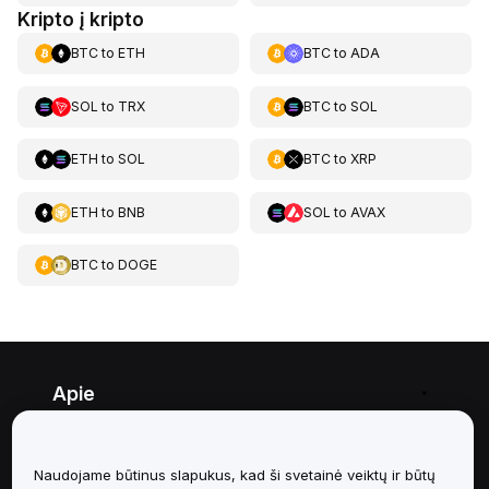
Kripto į kripto
BTC
to
ETH
BTC
to
ADA
SOL
to
TRX
BTC
to
SOL
ETH
to
SOL
BTC
to
XRP
ETH
to
BNB
SOL
to
AVAX
BTC
to
DOGE
Apie
Paslaugos
Naudojame būtinus slapukus, kad ši svetainė veiktų ir būtų