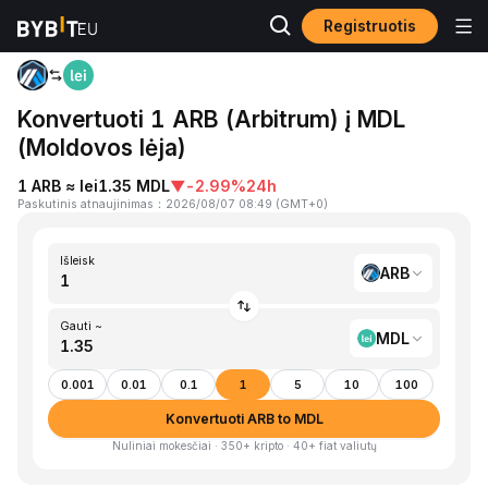
Registruotis
Pagrindinis
ARB to MDL
Konvertuoti 1 ARB (Arbitrum) į MDL
(Moldovos lėja)
1 ARB ≈ lei1.35 MDL
▼
-2.99%
24h
Paskutinis atnaujinimas
：
2026/08/07 08:49
(
GMT+0
)
Išleisk
ARB
Gauti ~
MDL
0.001
0.01
0.1
1
5
10
100
Konvertuoti ARB to MDL
Nuliniai mokesčiai · 350+ kripto · 40+ fiat valiutų