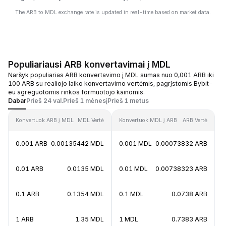
The ARB to MDL exchange rate is updated in real-time based on market data.
Populiariausi ARB konvertavimai į MDL
Naršyk populiarias ARB konvertavimo į MDL sumas nuo 0,001 ARB iki
100 ARB su realiojo laiko konvertavimo vertėmis, pagrįstomis Bybit-
eu agreguotomis rinkos formuotojo kainomis.
Dabar
Prieš 24 val.
Prieš 1 mėnesį
Prieš 1 metus
Konvertuok ARB į MDL
MDL Vertė
Konvertuok MDL į ARB
ARB Vertė
0.001 ARB
0.00135442 MDL
0.001 MDL
0.00073832 ARB
0.01 ARB
0.0135 MDL
0.01 MDL
0.00738323 ARB
0.1 ARB
0.1354 MDL
0.1 MDL
0.0738 ARB
1 ARB
1.35 MDL
1 MDL
0.7383 ARB