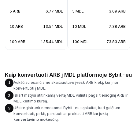
5 ARB
6.77 MDL
5 MDL
3.69 ARB
10 ARB
13.54 MDL
10 MDL
7.38 ARB
100 ARB
135.44 MDL
100 MDL
73.83 ARB
Kaip konvertuoti ARB į MDL platformoje Bybit-eu
Aukščiau esančiame skaičiuotuve įvesk ARB kiekį, kurį nori
1
konvertuoti į MDL.
Iškart matysi atitinkamą vertę MDL valiuta pagal tiesioginį ARB ir
2
MDL keitimo kursą.
Užsiregistruok nemokamai Bybit-eu sąskaitai, kad galėtum
3
konvertuoti, pirkti, parduoti ar prekiauti ARB
be jokių
konvertavimo mokesčių
.