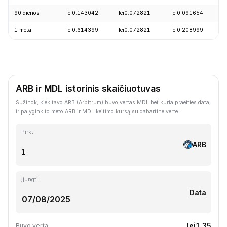
90 dienos
lei0.143042
lei0.072821
lei0.091654
1 metai
lei0.614399
lei0.072821
lei0.208999
ARB ir MDL istorinis skaičiuotuvas
Sužinok, kiek tavo ARB (Arbitrum) buvo vertas MDL bet kuria praeities data,
ir palygink to meto ARB ir MDL keitimo kursą su dabartine verte.
Pirkti
ARB
Įjungti
Data
lei1.35
Buvo verta