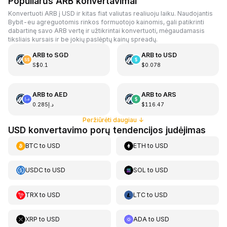
Populiarūs ARB konvertavimai
Konvertuoti ARB į USD ir kitas fiat valiutas realiuoju laiku. Naudojantis
Bybit-eu agreguotomis rinkos formuotojo kainomis, gali patikrinti
dabartinę savo ARB vertę ir užtikrintai konvertuoti, mėgaudamasis
tiksliais kursais ir be jokių paslėptų kainų spreadų.
ARB
to
SGD
ARB
to
USD
S$0.1
$0.078
ARB
to
AED
ARB
to
ARS
د.إ0.285
$116.47
Peržiūrėti daugiau
↓
USD konvertavimo porų tendencijos judėjimas
BTC
to
USD
ETH
to
USD
USDC
to
USD
SOL
to
USD
TRX
to
USD
LTC
to
USD
XRP
to
USD
ADA
to
USD