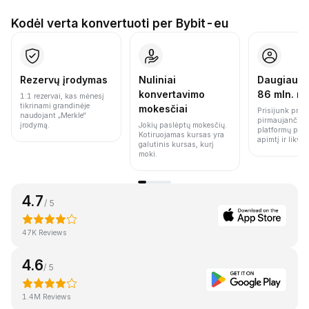
Kodėl verta konvertuoti per Bybit-eu
Rezervų įrodymas
Nuliniai
Daugiau n
konvertavimo
86 mln. n
1:1 rezervai, kas mėnesį
tikrinami grandinėje
mokesčiai
Prisijunk prie 
naudojant „Merkle“
pirmaujančių 
įrodymą.
Jokių paslėptų mokesčių.
platformų pag
Kotiruojamas kursas yra
apimtį ir likvi
galutinis kursas, kurį
moki.
4.7
/ 5
47K Reviews
4.6
/ 5
1.4M Reviews