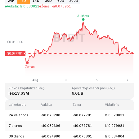
24H
7D
14D
30D
60D
200D
Aukšta
:
lei
0.083821
Žema
:
lei
0.075951
Paskutinį kartą atnaujinta: 2026-08-07, 08:49 GMT+0
Aukščiausia visų laikų kaina
Visų laikų žemiausia kaina
lei2.39
lei0.070480
Rinkos kapitalizacija
Apyvartoje esanti pasiūla
lei513.63M
6.61 B
Laikotarpis
Aukšta
Žema
Vidutinis
P
24 valandos
lei0.078280
lei0.077781
lei0.078031
7 dienos
lei0.082606
lei0.077781
lei0.079981
30 dienos
lei0.094980
lei0.076801
lei0.084804