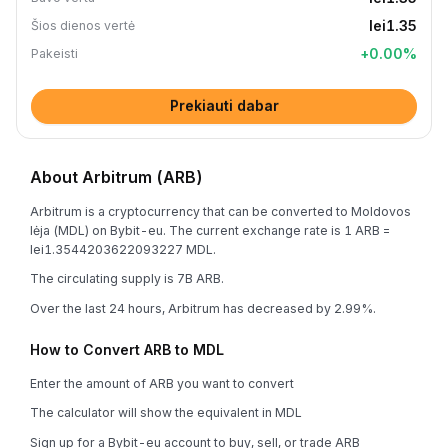
lei1.35
Šios dienos vertė
+
0.00
%
Pakeisti
Prekiauti dabar
About Arbitrum (ARB)
Arbitrum is a cryptocurrency that can be converted to Moldovos
lėja (MDL) on Bybit-eu. The current exchange rate is 1 ARB =
lei1.3544203622093227 MDL.
The circulating supply is 7B ARB.
Over the last 24 hours, Arbitrum has decreased by 2.99%.
How to Convert ARB to MDL
Enter the amount of ARB you want to convert
The calculator will show the equivalent in MDL
Sign up for a Bybit-eu account to buy, sell, or trade ARB