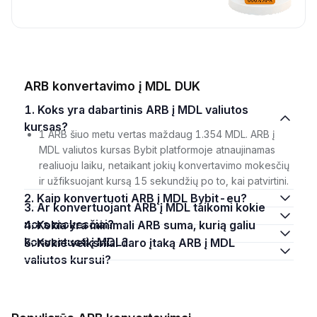
ARB konvertavimo į MDL DUK
1. Koks yra dabartinis ARB į MDL valiutos
kursas?
1 ARB šiuo metu vertas maždaug 1.354 MDL. ARB į
MDL valiutos kursas Bybit platformoje atnaujinamas
realiuoju laiku, netaikant jokių konvertavimo mokesčių
ir užfiksuojant kursą 15 sekundžių po to, kai patvirtini.
2. Kaip konvertuoti ARB į MDL Bybit-eu?
3. Ar konvertuojant ARB į MDL taikomi kokie
nors mokesčiai?
4. Kokia yra minimali ARB suma, kurią galiu
konvertuoti į MDL?
5. Kokie veiksniai daro įtaką ARB į MDL
valiutos kursui?