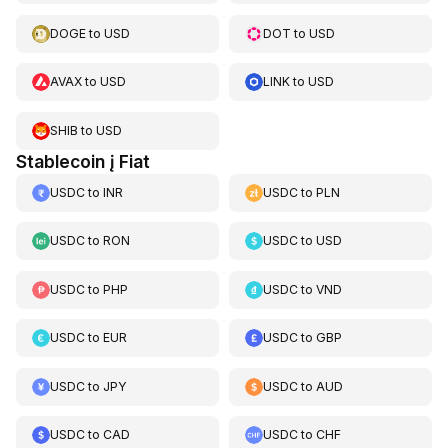
DOGE
to
USD
DOT
to
USD
AVAX
to
USD
LINK
to
USD
SHIB
to
USD
Stablecoin į Fiat
USDC
to
INR
USDC
to
PLN
USDC
to
RON
USDC
to
USD
USDC
to
PHP
USDC
to
VND
USDC
to
EUR
USDC
to
GBP
USDC
to
JPY
USDC
to
AUD
USDC
to
CAD
USDC
to
CHF