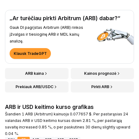
„Ar turėčiau pirkti Arbitrum (ARB) dabar?“
Gauk DI pagrįstas Arbitrum (ARB) rinkos
įžvalgas ir tiesioginę ARB ir MDL kainų
analizę.
Klausk TradeGPT
ARB kaina
Kainos prognozė
Prekiauk ARB/USDC
Pirkti ARB
ARB ir USD keitimo kurso grafikas
Šiandien 1 ARB (Arbitrum) kainuoja 0.077657 $. Per pastarąsias 24
valandas ARB ir USD keitimo kursas down 2.81 %, per pastarąją
savaitę increased 0.85 %, o per paskutines 30 dienų slightly upward
0.04 %.