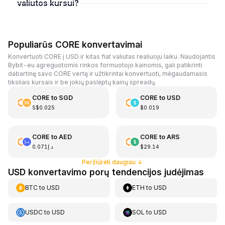
valiutos kursui?
Populiarūs CORE konvertavimai
Konvertuoti CORE į USD ir kitas fiat valiutas realiuoju laiku. Naudojantis
Bybit-eu agreguotomis rinkos formuotojo kainomis, gali patikrinti
dabartinę savo CORE vertę ir užtikrintai konvertuoti, mėgaudamasis
tiksliais kursais ir be jokių paslėptų kainų spreadų.
CORE
to
SGD
CORE
to
USD
S$0.025
$0.019
CORE
to
AED
CORE
to
ARS
د.إ0.071
$29.14
Peržiūrėti daugiau
↓
USD konvertavimo porų tendencijos judėjimas
BTC
to
USD
ETH
to
USD
USDC
to
USD
SOL
to
USD