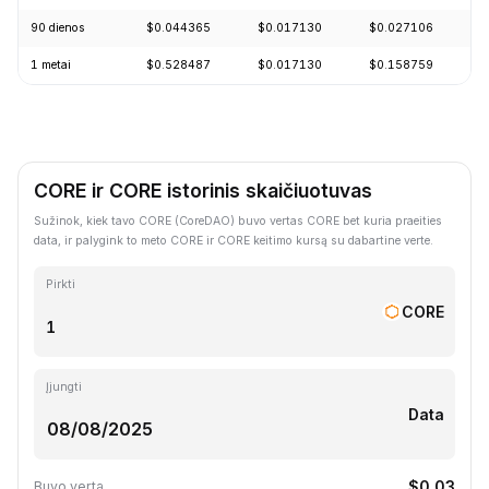
90 dienos
$0.044365
$0.017130
$0.027106
-
1 metai
$0.528487
$0.017130
$0.158759
-
CORE ir CORE istorinis skaičiuotuvas
Sužinok, kiek tavo CORE (CoreDAO) buvo vertas CORE bet kuria praeities
data, ir palygink to meto CORE ir CORE keitimo kursą su dabartine verte.
Pirkti
CORE
Įjungti
Data
$0.03
Buvo verta