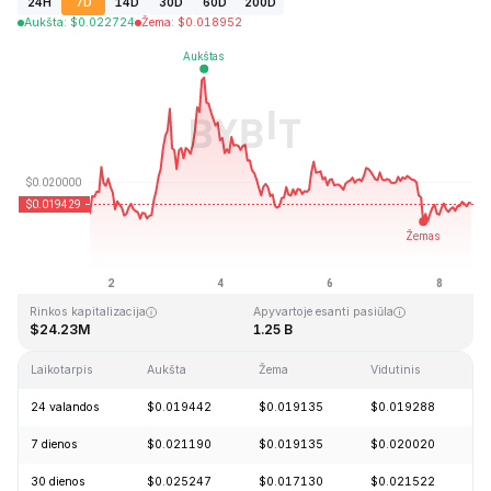
24H
7D
14D
30D
60D
200D
Aukšta
:
$
0.022724
Žema
:
$
0.018952
Paskutinį kartą atnaujinta: 2026-08-08, 14:02 GMT+0
Aukščiausia visų laikų kaina
Visų laikų žemiausia kaina
$6.14
$0.016723
Rinkos kapitalizacija
Apyvartoje esanti pasiūla
$24.23M
1.25 B
Laikotarpis
Aukšta
Žema
Vidutinis
P
24 valandos
$0.019442
$0.019135
$0.019288
-
7 dienos
$0.021190
$0.019135
$0.020020
+
30 dienos
$0.025247
$0.017130
$0.021522
-