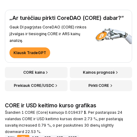
„Ar turėčiau pirkti CoreDAO (CORE) dabar?“
Gauk DI pagrįstas CoreDAO (CORE) rinkos
įžvalgas ir tiesioginę CORE ir ARS kainų
analizę.
Klausk TradeGPT
CORE kaina
Kainos prognozė
Prekiauk CORE/USDC
Pirkti CORE
CORE ir USD keitimo kurso grafikas
Šiandien 1 CORE (Core) kainuoja 0.019437 $. Per pastarąsias 24
valandas CORE ir USD keitimo kursas down 2.73 %, per pastarąją
savaitę increased 0.79 %, o per paskutines 30 dienų slightly
downward 22.53 %.