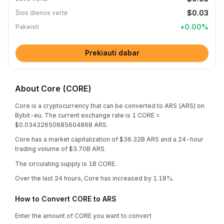
$0.03
Šios dienos vertė
+
0.00
%
Pakeisti
Prekiauti dabar
About Core (CORE)
Core is a cryptocurrency that can be converted to ARS (ARS) on
Bybit-eu. The current exchange rate is 1 CORE =
$0.03432650685604868 ARS.
Core has a market capitalization of $36.32B ARS and a 24-hour
trading volume of $3.70B ARS.
The circulating supply is 1B CORE.
Over the last 24 hours, Core has increased by 1.18%.
How to Convert CORE to ARS
Enter the amount of CORE you want to convert