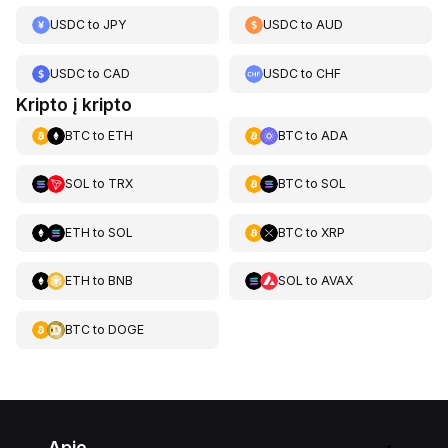
USDC
to
JPY
USDC
to
AUD
USDC
to
CAD
USDC
to
CHF
Kripto į kripto
BTC
to
ETH
BTC
to
ADA
SOL
to
TRX
BTC
to
SOL
ETH
to
SOL
BTC
to
XRP
ETH
to
BNB
SOL
to
AVAX
BTC
to
DOGE
Apie