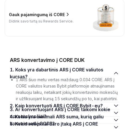
Gauk pajamingumą iš CORE
Didink savo turtą su Rewards Service.
ARS konvertavimo į CORE DUK
1. Koks yra dabartinis ARS į CORE valiutos
kursas?
1 ARS šiuo metu vertas maždaug 0.034 CORE. ARS į
CORE valiutos kursas Bybit platformoje atnaujinamas
realiuoju laiku, netaikant jokių konvertavimo mokesčių
ir užfiksuojant kursą 15 sekundžių po to, kai patvirtini.
2. Kaip konvertuoti ARS į CORE Bybit-eu?
3. Ar konvertuojant ARS į CORE taikomi kokie
nors mokesčiai?
4. Kokia yra minimali ARS suma, kurią galiu
konvertuoti į CORE?
5. Kokie veiksniai daro įtaką ARS į CORE