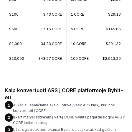
$100
3.43 CORE
1 CORE
$29.13
$500
17.16 CORE
5 CORE
$145.66
$1,000
34.33 CORE
10 CORE
$291.32
$10,000
343.27 CORE
100 CORE
$2,913.20
Kaip konvertuoti ARS į CORE platformoje Bybit-
eu
Aukščiau esančiame skaičiuotuve įvesk ARS kiekį, kurį nori
1
konvertuoti į CORE.
Iškart matysi atitinkamą vertę CORE valiuta pagal tiesioginį ARS ir
2
CORE keitimo kursą.
Užsiregistruok nemokamai Bybit-eu sąskaitai, kad galėtum
3