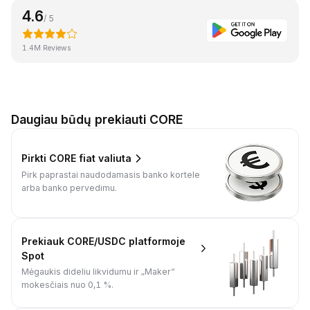
4.6
/ 5
1.4M Reviews
Daugiau būdų prekiauti CORE
Pirkti CORE fiat valiuta
Pirk paprastai naudodamasis banko kortele
arba banko pervedimu.
Prekiauk CORE/USDC platformoje
Spot
Mėgaukis dideliu likvidumu ir „Maker“
mokesčiais nuo 0,1 %.