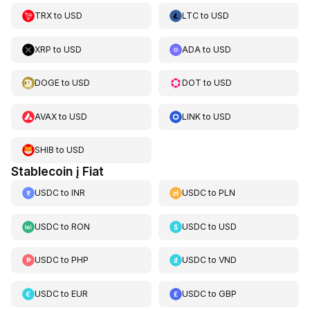
TRX
to
USD
LTC
to
USD
XRP
to
USD
ADA
to
USD
DOGE
to
USD
DOT
to
USD
AVAX
to
USD
LINK
to
USD
SHIB
to
USD
Stablecoin į Fiat
USDC
to
INR
USDC
to
PLN
USDC
to
RON
USDC
to
USD
USDC
to
PHP
USDC
to
VND
USDC
to
EUR
USDC
to
GBP