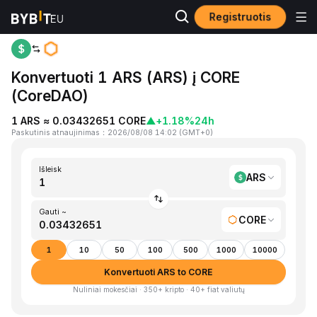
Registruotis
Pagrindinis
ARS to CORE
Konvertuoti 1 ARS (ARS) į CORE
(CoreDAO)
1 ARS ≈ 0.03432651 CORE
▲
+1.18%
24h
Paskutinis atnaujinimas
：
2026/08/08 14:02
(
GMT+0
)
Išleisk
ARS
Gauti ~
CORE
1
10
50
100
500
1000
10000
Konvertuoti ARS to CORE
Nuliniai mokesčiai · 350+ kripto · 40+ fiat valiutų