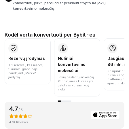
konvertuoti, pirkti, parduoti ar prekiauti crypto
be jokių
konvertavimo mokesčių
.
Kodėl verta konvertuoti per Bybit-eu
Rezervų įrodymas
Nuliniai
Daugiau n
konvertavimo
86 mln. n
1:1 rezervai, kas mėnesį
tikrinami grandinėje
mokesčiai
Prisijunk prie 
naudojant „Merkle“
pirmaujančių 
įrodymą.
Jokių paslėptų mokesčių.
platformų pag
Kotiruojamas kursas yra
apimtį ir likvi
galutinis kursas, kurį
moki.
4.7
/ 5
47K Reviews