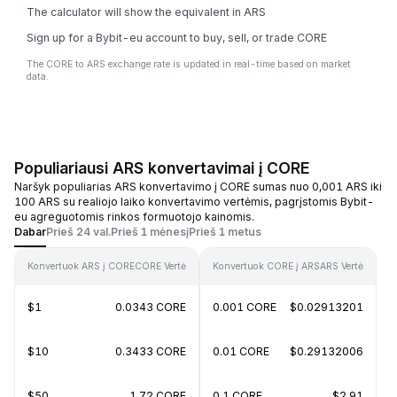
The calculator will show the equivalent in ARS
Sign up for a Bybit-eu account to buy, sell, or trade CORE
The CORE to ARS exchange rate is updated in real-time based on market
data.
Populiariausi ARS konvertavimai į CORE
Naršyk populiarias ARS konvertavimo į CORE sumas nuo 0,001 ARS iki
100 ARS su realiojo laiko konvertavimo vertėmis, pagrįstomis Bybit-
eu agreguotomis rinkos formuotojo kainomis.
Dabar
Prieš 24 val.
Prieš 1 mėnesį
Prieš 1 metus
Konvertuok ARS į CORE
CORE Vertė
Konvertuok CORE į ARS
ARS Vertė
$1
0.0343 CORE
0.001 CORE
$0.02913201
$10
0.3433 CORE
0.01 CORE
$0.29132006
$50
1.72 CORE
0.1 CORE
$2.91