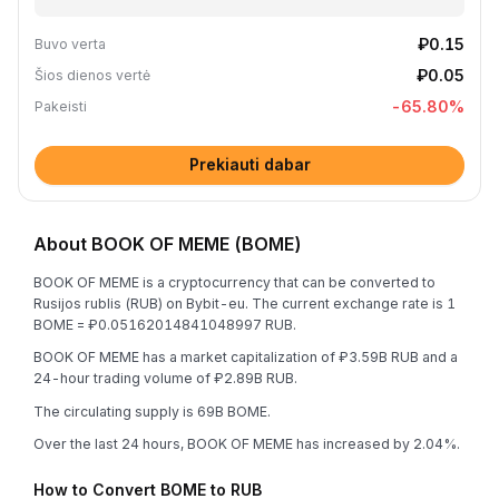
₽0.15
Buvo verta
₽0.05
Šios dienos vertė
-65.80
%
Pakeisti
Prekiauti dabar
About BOOK OF MEME (BOME)
BOOK OF MEME is a cryptocurrency that can be converted to
Rusijos rublis (RUB) on Bybit-eu. The current exchange rate is 1
BOME = ₽0.05162014841048997 RUB.
BOOK OF MEME has a market capitalization of ₽3.59B RUB and a
24-hour trading volume of ₽2.89B RUB.
The circulating supply is 69B BOME.
Over the last 24 hours, BOOK OF MEME has increased by 2.04%.
How to Convert BOME to RUB