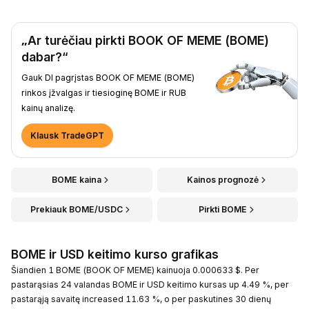
„Ar turėčiau pirkti BOOK OF MEME (BOME)
dabar?“
Gauk DI pagrįstas BOOK OF MEME (BOME)
rinkos įžvalgas ir tiesioginę BOME ir RUB
kainų analizę.
Klausk TradeGPT
BOME kaina
Kainos prognozė
Prekiauk BOME/USDC
Pirkti BOME
BOME ir USD keitimo kurso grafikas
Šiandien 1 BOME (BOOK OF MEME) kainuoja 0.000633 $. Per
pastarąsias 24 valandas BOME ir USD keitimo kursas up 4.49 %, per
pastarąją savaitę increased 11.63 %, o per paskutines 30 dienų