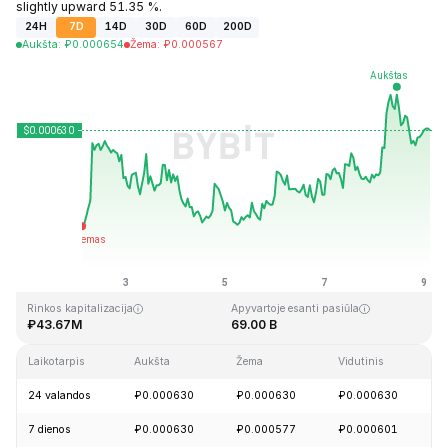
slightly upward 51.35 %.
24H
7D
14D
30D
60D
200D
Aukšta
:
₽
0.000654
Žema
:
₽
0.000567
Paskutinį kartą atnaujinta: 2026-08-09, 03:16 GMT+0
Aukščiausia visų laikų kaina
Visų laikų žemiausia kaina
₽0.026889
₽0.000058
Rinkos kapitalizacija
Apyvartoje esanti pasiūla
₽43.67M
69.00 B
Laikotarpis
Aukšta
Žema
Vidutinis
P
24 valandos
₽0.000630
₽0.000630
₽0.000630
+
7 dienos
₽0.000630
₽0.000577
₽0.000601
+