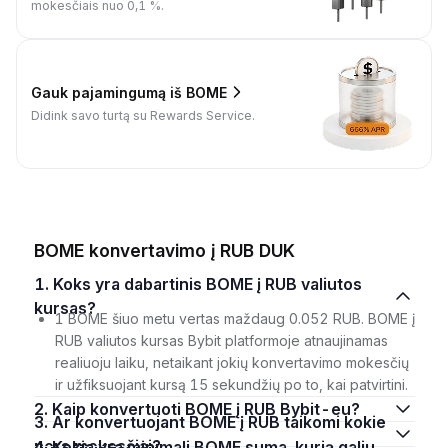
mokesčiais nuo 0,1 %.
Gauk pajamingumą iš BOME
Didink savo turtą su Rewards Service.
BOME konvertavimo į RUB DUK
1. Koks yra dabartinis BOME į RUB valiutos
kursas?
1 BOME šiuo metu vertas maždaug 0.052 RUB. BOME į
RUB valiutos kursas Bybit platformoje atnaujinamas
realiuoju laiku, netaikant jokių konvertavimo mokesčių
ir užfiksuojant kursą 15 sekundžių po to, kai patvirtini.
2. Kaip konvertuoti BOME į RUB Bybit-eu?
3. Ar konvertuojant BOME į RUB taikomi kokie
nors mokesčiai?
4. Kokia yra minimali BOME suma, kurią galiu