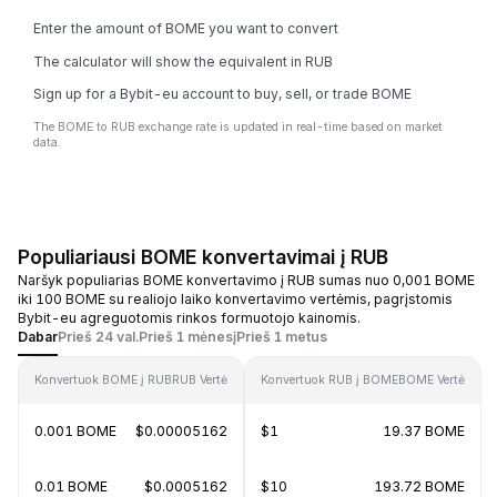
Enter the amount of BOME you want to convert
The calculator will show the equivalent in RUB
Sign up for a Bybit-eu account to buy, sell, or trade BOME
The BOME to RUB exchange rate is updated in real-time based on market
data.
Populiariausi BOME konvertavimai į RUB
Naršyk populiarias BOME konvertavimo į RUB sumas nuo 0,001 BOME
iki 100 BOME su realiojo laiko konvertavimo vertėmis, pagrįstomis
Bybit-eu agreguotomis rinkos formuotojo kainomis.
Dabar
Prieš 24 val.
Prieš 1 mėnesį
Prieš 1 metus
Konvertuok BOME į RUB
RUB Vertė
Konvertuok RUB į BOME
BOME Vertė
0.001 BOME
$0.00005162
$1
19.37 BOME
0.01 BOME
$0.0005162
$10
193.72 BOME