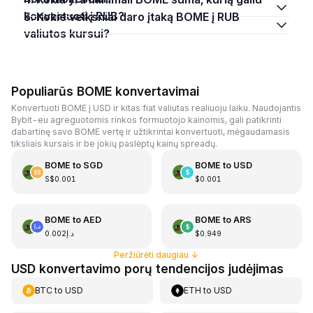
konvertuoti į RUB?
5. Kokie veiksniai daro įtaką BOME į RUB
valiutos kursui?
Populiarūs BOME konvertavimai
Konvertuoti BOME į USD ir kitas fiat valiutas realiuoju laiku. Naudojantis
Bybit-eu agreguotomis rinkos formuotojo kainomis, gali patikrinti
dabartinę savo BOME vertę ir užtikrintai konvertuoti, mėgaudamasis
tiksliais kursais ir be jokių paslėptų kainų spreadų.
BOME
to
SGD
BOME
to
USD
S$0.001
$0.001
BOME
to
AED
BOME
to
ARS
د.إ0.002
$0.949
Peržiūrėti daugiau
↓
USD konvertavimo porų tendencijos judėjimas
BTC
to
USD
ETH
to
USD