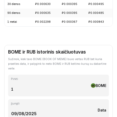
30 dienos
₽0.000630
₽0.000395
₽0.000495
+
90 dienos
₽0.000635
₽0.000395
₽0.000485
+
1 metai
₽0.002298
₽0.000367
₽0.000843
-
BOME ir RUB istorinis skaičiuotuvas
Sužinok, kiek tavo BOME (BOOK OF MEME) buvo vertas RUB bet kuria
praeities data, ir palygink to meto BOME ir RUB keitimo kursą su dabartine
verte.
Pirkti
BOME
Įjungti
Data