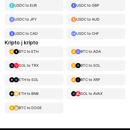
USDC
to
EUR
USDC
to
GBP
USDC
to
JPY
USDC
to
AUD
USDC
to
CAD
USDC
to
CHF
Kripto į kripto
BTC
to
ETH
BTC
to
ADA
SOL
to
TRX
BTC
to
SOL
ETH
to
SOL
BTC
to
XRP
ETH
to
BNB
SOL
to
AVAX
BTC
to
DOGE