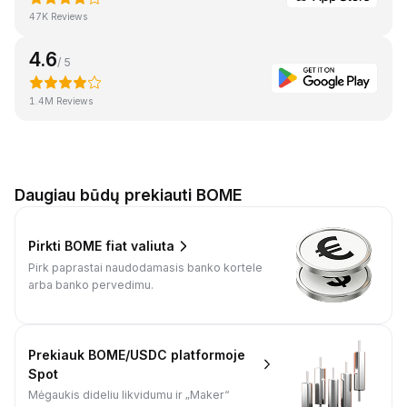
47K Reviews
4.6
/ 5
1.4M Reviews
Daugiau būdų prekiauti BOME
Pirkti BOME fiat valiuta
Pirk paprastai naudodamasis banko kortele
arba banko pervedimu.
Prekiauk BOME/USDC platformoje
Spot
Mėgaukis dideliu likvidumu ir „Maker“