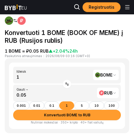
Registruotis
Pagrindinis
BOME to RUB
Konvertuoti 1 BOME (BOOK OF MEME) į
RUB (Rusijos rublis)
1 BOME ≈ ₽0.05 RUB
▲
+2.04%
24h
Paskutinis atnaujinimas
：
2026/08/09 03:16
(
GMT+0
)
Išleisk
BOME
Gauti ~
RUB
0.001
0.01
0.1
1
5
10
100
Konvertuoti BOME to RUB
Nuliniai mokesčiai · 350+ kripto · 40+ fiat valiutų