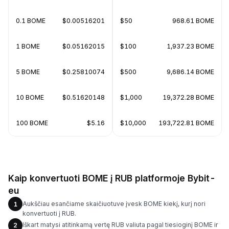
0.1 BOME
$0.00516201
$50
968.61 BOME
1 BOME
$0.05162015
$100
1,937.23 BOME
5 BOME
$0.25810074
$500
9,686.14 BOME
10 BOME
$0.51620148
$1,000
19,372.28 BOME
100 BOME
$5.16
$10,000
193,722.81 BOME
Kaip konvertuoti BOME į RUB platformoje Bybit-
eu
Aukščiau esančiame skaičiuotuve įvesk BOME kiekį, kurį nori
1
konvertuoti į RUB.
Iškart matysi atitinkamą vertę RUB valiuta pagal tiesioginį BOME ir
2