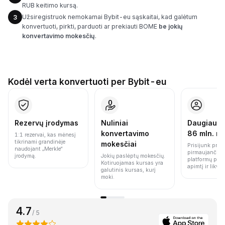
RUB keitimo kursą.
Užsiregistruok nemokamai Bybit-eu sąskaitai, kad galėtum
3
konvertuoti, pirkti, parduoti ar prekiauti BOME
be jokių
konvertavimo mokesčių
.
Kodėl verta konvertuoti per Bybit-eu
Rezervų įrodymas
Nuliniai
Daugiau n
konvertavimo
86 mln. n
1:1 rezervai, kas mėnesį
tikrinami grandinėje
mokesčiai
Prisijunk prie 
naudojant „Merkle“
pirmaujančių 
įrodymą.
Jokių paslėptų mokesčių.
platformų pag
Kotiruojamas kursas yra
apimtį ir likvi
galutinis kursas, kurį
moki.
4.7
/ 5