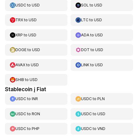
USDC
to
USD
SOL
to
USD
TRX
to
USD
LTC
to
USD
XRP
to
USD
ADA
to
USD
DOGE
to
USD
DOT
to
USD
AVAX
to
USD
LINK
to
USD
SHIB
to
USD
Stablecoin į Fiat
USDC
to
INR
USDC
to
PLN
USDC
to
RON
USDC
to
USD
USDC
to
PHP
USDC
to
VND