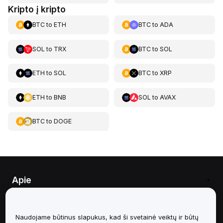
Kripto į kripto
BTC
to
ETH
BTC
to
ADA
SOL
to
TRX
BTC
to
SOL
ETH
to
SOL
BTC
to
XRP
ETH
to
BNB
SOL
to
AVAX
BTC
to
DOGE
Apie
Paslaugos
Naudojame būtinus slapukus, kad ši svetainė veiktų ir būtų