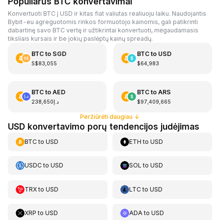
Populiarūs BTC konvertavimai
Konvertuoti BTC į USD ir kitas fiat valiutas realiuoju laiku. Naudojantis
Bybit-eu agreguotomis rinkos formuotojo kainomis, gali patikrinti
dabartinę savo BTC vertę ir užtikrintai konvertuoti, mėgaudamasis
tiksliais kursais ir be jokių paslėptų kainų spreadų.
BTC
to
SGD
BTC
to
USD
S$83,055
$64,983
BTC
to
AED
BTC
to
ARS
د.إ238,650
$97,409,665
Peržiūrėti daugiau
↓
USD konvertavimo porų tendencijos judėjimas
BTC
to
USD
ETH
to
USD
USDC
to
USD
SOL
to
USD
TRX
to
USD
LTC
to
USD
XRP
to
USD
ADA
to
USD