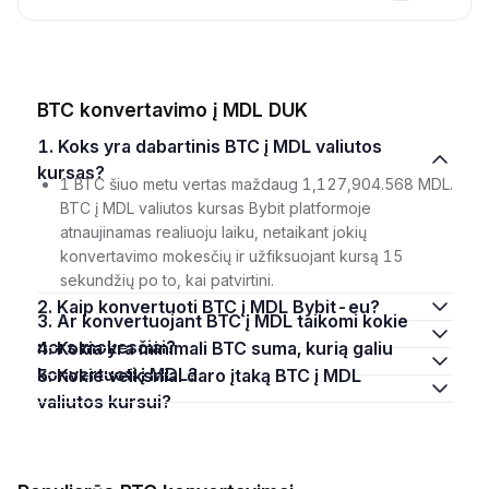
BTC konvertavimo į MDL DUK
1. Koks yra dabartinis BTC į MDL valiutos
kursas?
1 BTC šiuo metu vertas maždaug 1,127,904.568 MDL.
BTC į MDL valiutos kursas Bybit platformoje
atnaujinamas realiuoju laiku, netaikant jokių
konvertavimo mokesčių ir užfiksuojant kursą 15
sekundžių po to, kai patvirtini.
2. Kaip konvertuoti BTC į MDL Bybit-eu?
3. Ar konvertuojant BTC į MDL taikomi kokie
nors mokesčiai?
4. Kokia yra minimali BTC suma, kurią galiu
konvertuoti į MDL?
5. Kokie veiksniai daro įtaką BTC į MDL
valiutos kursui?