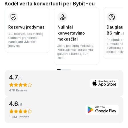
Kodėl verta konvertuoti per Bybit-eu
Rezervų įrodymas
Nuliniai
Daugiau n
konvertavimo
86 mln. n
1:1 rezervai, kas mėnesį
tikrinami grandinėje
mokesčiai
Prisijunk prie 
naudojant „Merkle“
pirmaujančių 
įrodymą.
Jokių paslėptų mokesčių.
platformų pag
Kotiruojamas kursas yra
apimtį ir likvi
galutinis kursas, kurį
moki.
4.7
/ 5
47K Reviews
4.6
/ 5
1.4M Reviews