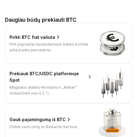
Daugiau būdų prekiauti BTC
Pirkti BTC fiat valiuta
Pirk paprastai naudodamasis banko kortele
arba banko pervedimu.
Prekiauk BTC/USDC platformoje
Spot
Mėgaukis dideliu likvidumu ir „Maker“
mokesčiais nuo 0,1 %.
Gauk pajamingumą iš BTC
Didink savo turtą su Rewards Service.