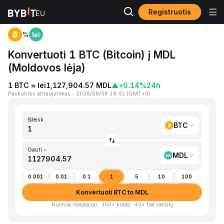
Registruotis
Pagrindinis
BTC to MDL
Konvertuoti 1 BTC (Bitcoin) į MDL
(Moldovos lėja)
1 BTC ≈ lei1,127,904.57 MDL
▲
+0.14%
24h
Paskutinis atnaujinimas
：
2026/08/08 19:41
(
GMT+0
)
Išleisk
BTC
Gauti ~
MDL
0.001
0.01
0.1
1
5
10
100
Konvertuoti BTC to MDL
Nuliniai mokesčiai · 350+ kripto · 40+ fiat valiutų