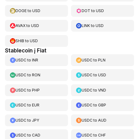
DOGE
to
USD
DOT
to
USD
AVAX
to
USD
LINK
to
USD
SHIB
to
USD
Stablecoin į Fiat
USDC
to
INR
USDC
to
PLN
USDC
to
RON
USDC
to
USD
USDC
to
PHP
USDC
to
VND
USDC
to
EUR
USDC
to
GBP
USDC
to
JPY
USDC
to
AUD
USDC
to
CAD
USDC
to
CHF