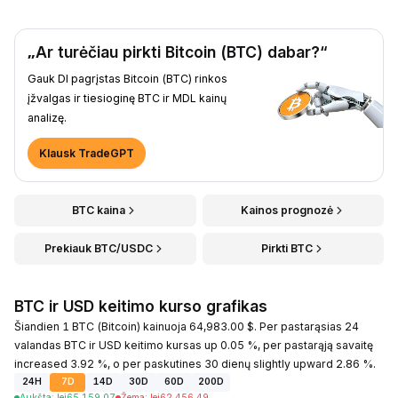
„Ar turėčiau pirkti Bitcoin (BTC) dabar?“
Gauk DI pagrįstas Bitcoin (BTC) rinkos
įžvalgas ir tiesioginę BTC ir MDL kainų
analizę.
Klausk TradeGPT
BTC kaina
Kainos prognozė
Prekiauk BTC/USDC
Pirkti BTC
BTC ir USD keitimo kurso grafikas
Šiandien 1 BTC (Bitcoin) kainuoja 64,983.00 $. Per pastarąsias 24
valandas BTC ir USD keitimo kursas up 0.05 %, per pastarąją savaitę
increased 3.92 %, o per paskutines 30 dienų slightly upward 2.86 %.
24H
7D
14D
30D
60D
200D
Aukšta
:
lei
65,159.07
Žema
:
lei
62,456.49