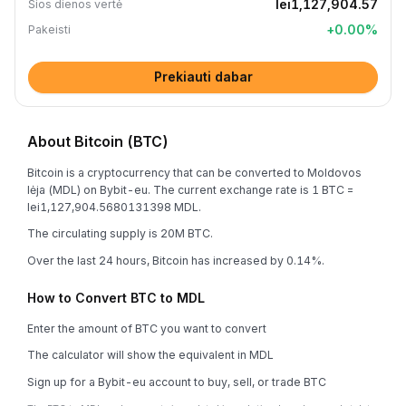
lei1,127,904.57
Šios dienos vertė
+
0.00
%
Pakeisti
Prekiauti dabar
About Bitcoin (BTC)
Bitcoin is a cryptocurrency that can be converted to Moldovos
lėja (MDL) on Bybit-eu. The current exchange rate is 1 BTC =
lei1,127,904.5680131398 MDL.
The circulating supply is 20M BTC.
Over the last 24 hours, Bitcoin has increased by 0.14%.
How to Convert BTC to MDL
Enter the amount of BTC you want to convert
The calculator will show the equivalent in MDL
Sign up for a Bybit-eu account to buy, sell, or trade BTC