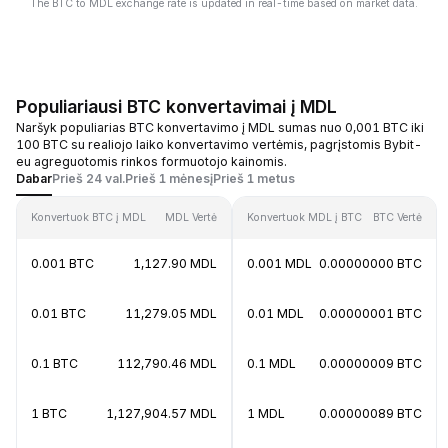
The BTC to MDL exchange rate is updated in real-time based on market data.
Populiariausi BTC konvertavimai į MDL
Naršyk populiarias BTC konvertavimo į MDL sumas nuo 0,001 BTC iki
100 BTC su realiojo laiko konvertavimo vertėmis, pagrįstomis Bybit-
eu agreguotomis rinkos formuotojo kainomis.
Dabar
Prieš 24 val.
Prieš 1 mėnesį
Prieš 1 metus
Konvertuok BTC į MDL
MDL Vertė
Konvertuok MDL į BTC
BTC Vertė
0.001 BTC
1,127.90 MDL
0.001 MDL
0.00000000 BTC
0.01 BTC
11,279.05 MDL
0.01 MDL
0.00000001 BTC
0.1 BTC
112,790.46 MDL
0.1 MDL
0.00000009 BTC
1 BTC
1,127,904.57 MDL
1 MDL
0.00000089 BTC