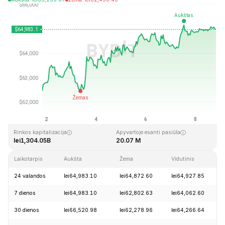
Paskutinį kartą atnaujinta: 2026-08-08, 19:41 GMT+0
Aukščiausia visų laikų kaina
Visų laikų žemiausia kaina
lei126,080.00
lei67.81
Rinkos kapitalizacija
Apyvartoje esanti pasiūla
lei1,304.05B
20.07 M
Laikotarpis
Aukšta
Žema
Vidutinis
24 valandos
lei64,983.10
lei64,872.60
lei64,927.85
7 dienos
lei64,983.10
lei62,802.63
lei64,062.60
30 dienos
lei66,520.98
lei62,278.96
lei64,266.64