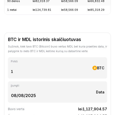
90 dienos
lei82,018.37
lei58,566.09
lei66,832.48
1 metai
lei124,739.81
lei58,566.09
lei85,318.29
BTC ir MDL istorinis skaičiuotuvas
Sužinok, kiek tavo BTC (Bitcoin) buvo vertas MDL bet kuria praeities data, ir
palygink to meto BTC ir MDL keitimo kursą su dabartine verte.
Pirkti
BTC
Įjungti
Data
lei1,127,904.57
Buvo verta