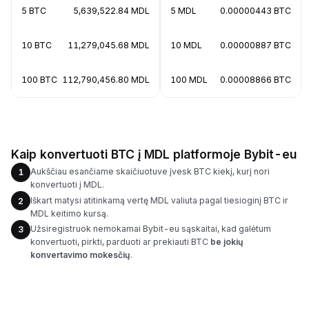
5 BTC
5,639,522.84 MDL
5 MDL
0.00000443 BTC
10 BTC
11,279,045.68 MDL
10 MDL
0.00000887 BTC
100 BTC
112,790,456.80 MDL
100 MDL
0.00008866 BTC
Kaip konvertuoti BTC į MDL platformoje Bybit-eu
Aukščiau esančiame skaičiuotuve įvesk BTC kiekį, kurį nori
1
konvertuoti į MDL.
Iškart matysi atitinkamą vertę MDL valiuta pagal tiesioginį BTC ir
2
MDL keitimo kursą.
Užsiregistruok nemokamai Bybit-eu sąskaitai, kad galėtum
3
konvertuoti, pirkti, parduoti ar prekiauti BTC
be jokių
konvertavimo mokesčių
.