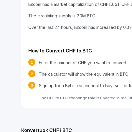
Bitcoin has a market capitalization of CHF1.05T CH
The circulating supply is 20M BTC.
Over the last 24 hours, Bitcoin has increased by 0.3
How to Convert CHF to BTC
1
Enter the amount of CHF you want to convert
2
The calculator will show the equivalent in BTC
3
Sign up for a Bybit-eu account to buy, sell, or 
The CHF to BTC exchange rate is updated in real-t
Konvertuok CHF į BTC