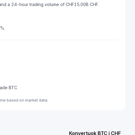
F and a 24-hour trading volume of CHF15.00B CHF.
2%.
trade BTC
ime based on market data.
Konvertuok BTC į CHF