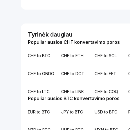
Tyrinėk daugiau
Populiariausios CHF konvertavimo poros
CHF to BTC
CHF to ETH
CHF to SOL
CHF to ONDO
CHF to DOT
CHF to FET
CHF to LTC
CHF to LINK
CHF to COQ
Populiariausios BTC konvertavimo poros
EUR to BTC
JPY to BTC
USD to BTC
NZD to BTC
HUF to BTC
MXN to BTC