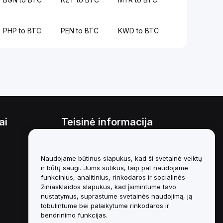
PHP to BTC
PEN to BTC
KWD to BTC
ai
Teisinė informacija
Interesų konfliktų politika
Naudojame būtinus slapukus, kad ši svetainė veiktų
Saugojimo ir administravimo
politikos santrauka
ir būtų saugi. Jums sutikus, taip pat naudojame
funkcinius, analitinius, rinkodaros ir socialinės
ESG informacija
žiniasklaidos slapukus, kad įsimintume tavo
nustatymus, suprastume svetainės naudojimą, ją
Crypto-Asset White Papers
tobulintume bei palaikytume rinkodaros ir
bendrinimo funkcijas.