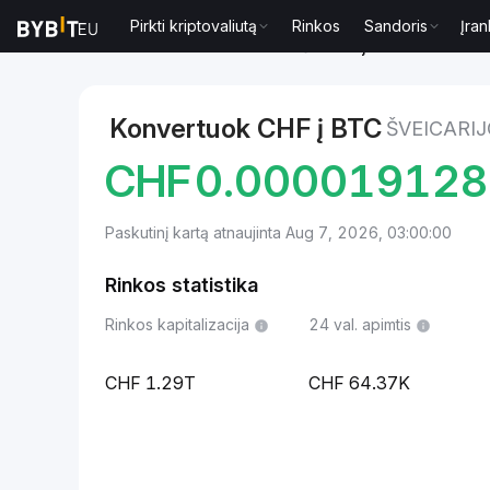
Pirkti kriptovaliutą
Rinkos
Sandoris
Įran
Rinkos
Bitcoin kaina BTC
Šveicarijos frankas to Bi
Konvertuok CHF į BTC
ŠVEICARI
CHF
0.00001912
Paskutinį kartą atnaujinta Aug 7, 2026, 03:00:00
Rinkos statistika
Rinkos kapitalizacija
24 val. apimtis
1.29T
64.37K