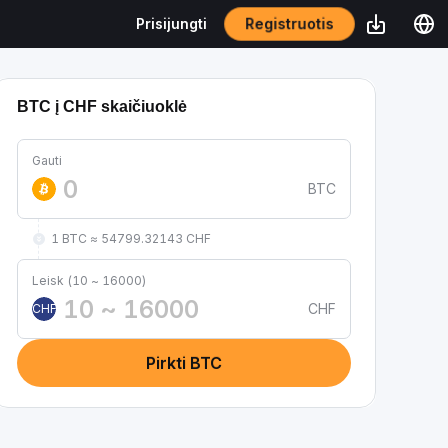
Registruotis
Prisijungti
BTC į CHF skaičiuoklė
Gauti
BTC
1 BTC ≈ 54799.32143 CHF
Leisk (10 ~ 16000)
CHF
CHF
Pirkti BTC