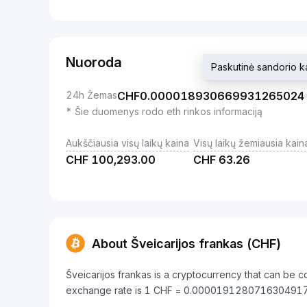
Nuoroda
Paskutinė sandorio
24h Žemas
CHF
0.000018930669931265024
* Šie duomenys rodo eth rinkos informaciją
Aukščiausia visų laikų kaina
Visų laikų žemiausia kain
CHF
100,293.00
CHF
63.26
About Šveicarijos frankas (CHF)
Šveicarijos frankas is a cryptocurrency that can be 
exchange rate is 1 CHF = 0.0000191280716304917