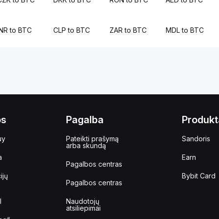
INR to BTC
CLP to BTC
ZAR to BTC
MDL to BTC
os
Pagalba
Produkt
uy
Pateikti prašymą
Sandoris
arba skundą
a
Earn
Pagalbos centras
ijų
Bybit Card
Pagalbos centras
I
Naudotojų
atsiliepimai