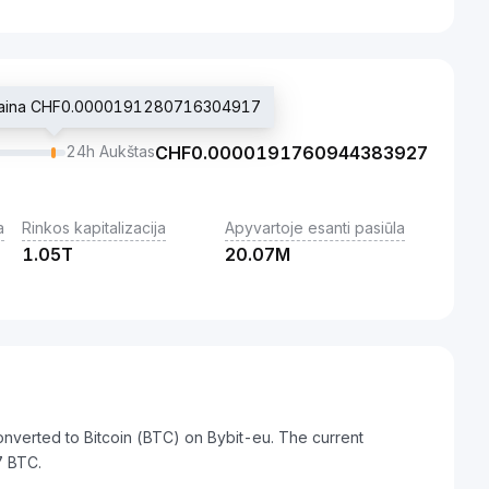
 kaina CHF0.0000191280716304917
24h Aukštas
CHF
0.0000191760944383927
a
Rinkos kapitalizacija
Apyvartoje esanti pasiūla
1.05T
20.07M
converted to Bitcoin (BTC) on Bybit-eu. The current
 BTC.