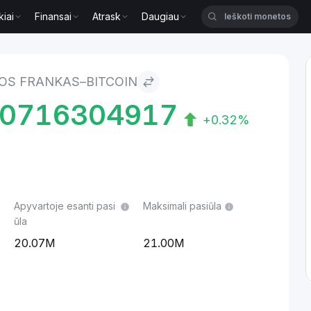
kiai
Finansai
Atrask
Daugiau
tcoin
JOS FRANKAS–BITCOIN
80716304917
+0.32%
Apyvartoje esanti pasi
Maksimali pasiūla
ūla
20.07M
21.00M