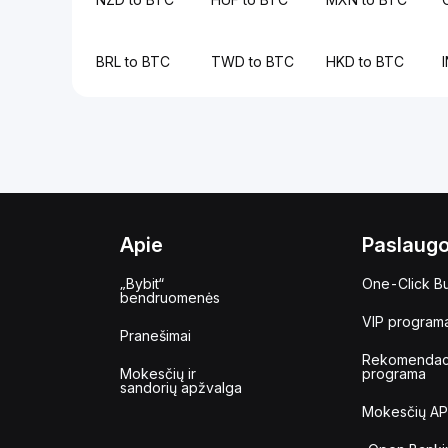
BRL to BTC
TWD to BTC
HKD to BTC
Apie
Paslaug
„Bybit“
One-Click B
bendruomenės
VIP program
Pranešimai
Rekomendac
Mokesčių ir
programa
sandorių apžvalga
Mokesčių AP