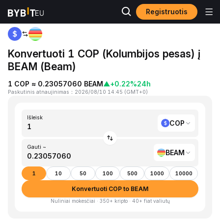
Registruotis
Pagrindinis
COP to BEAM
Konvertuoti 1 COP (Kolumbijos pesas) į
BEAM (Beam)
1 COP ≈ 0.23057060 BEAM
▲
+0.22%
24h
Paskutinis atnaujinimas
：
2026/08/10 14:45
(
GMT+0
)
Išleisk
COP
Gauti ~
BEAM
1
10
50
100
500
1000
10000
Konvertuoti COP to BEAM
Nuliniai mokesčiai · 350+ kripto · 40+ fiat valiutų