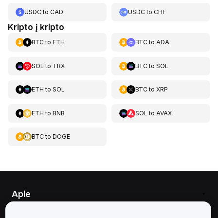
USDC
to
CAD
USDC
to
CHF
Kripto į kripto
BTC
to
ETH
BTC
to
ADA
SOL
to
TRX
BTC
to
SOL
ETH
to
SOL
BTC
to
XRP
ETH
to
BNB
SOL
to
AVAX
BTC
to
DOGE
Apie
Paslaugos