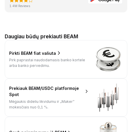
1.4M Reviews
Daugiau būdų prekiauti BEAM
Pirkti BEAM fiat valiuta
Pirk paprastai naudodamasis banko kortele
arba banko pervedimu.
Prekiauk BEAM/USDC platformoje
Spot
Mėgaukis dideliu likvidumu ir „Maker“
mokesčiais nuo 0,1 %.