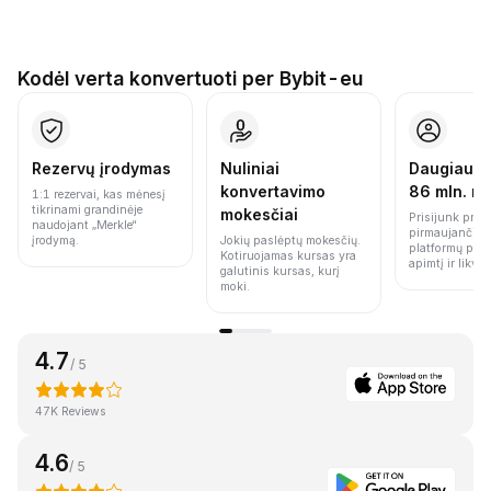
Kodėl verta konvertuoti per Bybit-eu
Rezervų įrodymas
Nuliniai
Daugiau n
konvertavimo
86 mln. n
1:1 rezervai, kas mėnesį
tikrinami grandinėje
mokesčiai
Prisijunk prie 
naudojant „Merkle“
pirmaujančių 
įrodymą.
Jokių paslėptų mokesčių.
platformų pag
Kotiruojamas kursas yra
apimtį ir likvi
galutinis kursas, kurį
moki.
4.7
/ 5
47K Reviews
4.6
/ 5