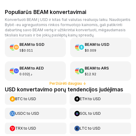
Populiarūs BEAM konvertavimai
Konvertuoti BEAM į USD ir kitas fiat valiutas realiuoju laiku. Naudojantis
Bybit-eu agreguotomis rinkos formuotojo kainomis, gali patikrinti
dabartinę savo BEAM vertę ir užtikrintai konvertuoti, mėgaudamasis
tiksliais kursais ir be jokių paslėptų kainų spreadų.
BEAM
to
SGD
BEAM
to
USD
S$0.011
$0.009
BEAM
to
AED
BEAM
to
ARS
د.إ0.032
$12.92
Peržiūrėti daugiau
↓
USD konvertavimo porų tendencijos judėjimas
BTC
to
USD
ETH
to
USD
USDC
to
USD
SOL
to
USD
TRX
to
USD
LTC
to
USD