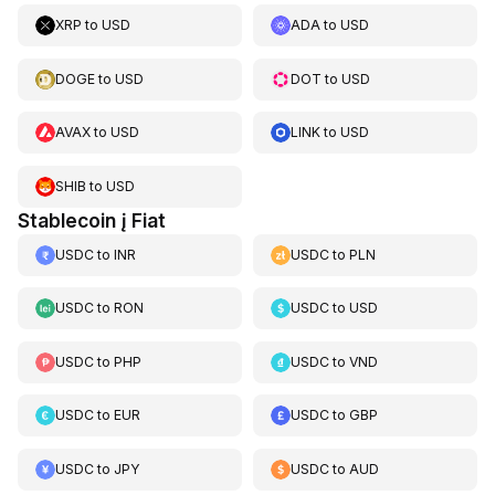
XRP
to
USD
ADA
to
USD
DOGE
to
USD
DOT
to
USD
AVAX
to
USD
LINK
to
USD
SHIB
to
USD
Stablecoin į Fiat
USDC
to
INR
USDC
to
PLN
USDC
to
RON
USDC
to
USD
USDC
to
PHP
USDC
to
VND
USDC
to
EUR
USDC
to
GBP
USDC
to
JPY
USDC
to
AUD