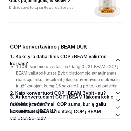
Gauk pajamingumą iš BEAM
Didink savo turtą su Rewards Service.
COP konvertavimo į BEAM DUK
1. Koks yra dabartinis COP į BEAM valiutos
kursas?
1 COP šiuo metu vertas maždaug 0.231 BEAM. COP į
BEAM valiutos kursas Bybit platformoje atnaujinamas
realiuoju laiku, netaikant jokių konvertavimo mokesčių
ir užfiksuojant kursą 15 sekundžių po to, kai patvirtini.
2. Kaip konvertuoti COP į BEAM Bybit-eu?
3. Ar konvertuojant COP į BEAM taikomi kokie
nors mokesčiai?
4. Kokia yra minimali COP suma, kurią galiu
konvertuoti į BEAM?
5. Kokie veiksniai daro įtaką COP į BEAM
valiutos kursui?