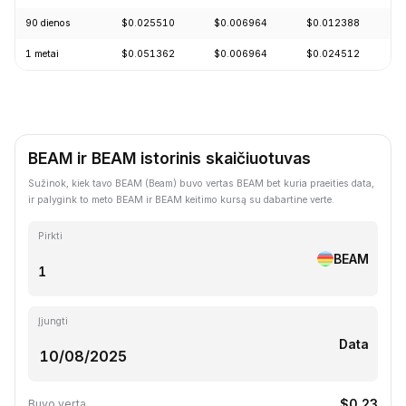
90 dienos
$0.025510
$0.006964
$0.012388
-
1 metai
$0.051362
$0.006964
$0.024512
-
BEAM ir BEAM istorinis skaičiuotuvas
Sužinok, kiek tavo BEAM (Beam) buvo vertas BEAM bet kuria praeities data,
ir palygink to meto BEAM ir BEAM keitimo kursą su dabartine verte.
Pirkti
BEAM
Įjungti
Data
$0.23
Buvo verta