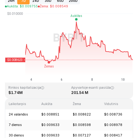
24H
7D
14D
30D
60D
200D
Aukšta
:
$
0.009755
Žema
:
$
0.008549
Paskutinį kartą atnaujinta: 2026-08-10, 14:45 GMT+0
Aukščiausia visų laikų kaina
Visų laikų žemiausia kaina
$4.28
$0.006168
Rinkos kapitalizacija
Apyvartoje esanti pasiūla
$1.74M
201.54 M
Laikotarpis
Aukšta
Žema
Vidutinis
P
24 valandos
$0.008851
$0.008622
$0.008736
-
7 dienos
$0.009633
$0.008598
$0.008978
-
30 dienos
$0.009633
$0.007127
$0.008417
+