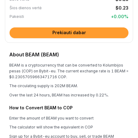
$0.23
Šios dienos vertė
+
0.00
%
Pakeisti
Prekiauti dabar
About BEAM (BEAM)
BEAM is a cryptocurrency that can be converted to Kolumbijos
pesas (COP) on Bybit-eu. The current exchange rate is 1 BEAM =
$0.23057059663471716 COP.
The circulating supply is 202M BEAM.
Over the last 24 hours, BEAM has increased by 0.22%.
How to Convert BEAM to COP
Enter the amount of BEAM you want to convert
The calculator will show the equivalent in COP
Sign up for a Bybit-eu account to buy, sell, or trade BEAM