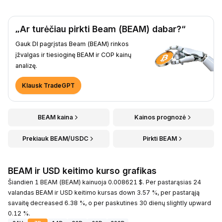
„Ar turėčiau pirkti Beam (BEAM) dabar?“
Gauk DI pagrįstas Beam (BEAM) rinkos
įžvalgas ir tiesioginę BEAM ir COP kainų
analizę.
Klausk TradeGPT
BEAM kaina
Kainos prognozė
Prekiauk BEAM/USDC
Pirkti BEAM
BEAM ir USD keitimo kurso grafikas
Šiandien 1 BEAM (BEAM) kainuoja 0.008621 $. Per pastarąsias 24
valandas BEAM ir USD keitimo kursas down 3.57 %, per pastarąją
savaitę decreased 6.38 %, o per paskutines 30 dienų slightly upward
0.12 %.