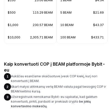
$100
23.06 BEAM
1 BEAM
$4.34
$500
115.29 BEAM
5 BEAM
$21.69
$1,000
230.57 BEAM
10 BEAM
$43.37
$10,000
2,305.71 BEAM
100 BEAM
$433.71
Kaip konvertuoti COP į BEAM platformoje Bybit-
eu
Aukščiau esančiame skaičiuotuve įvesk COP kiekį, kurį nori
1
konvertuoti į BEAM.
Iškart matysi atitinkamą vertę BEAM valiuta pagal tiesioginį COP ir
2
BEAM keitimo kursą.
Užsiregistruok nemokamai Bybit-eu sąskaitai, kad galėtum
3
konvertuoti, pirkti, parduoti ar prekiauti crypto
be jokių
konvertavimo mokesčių
.