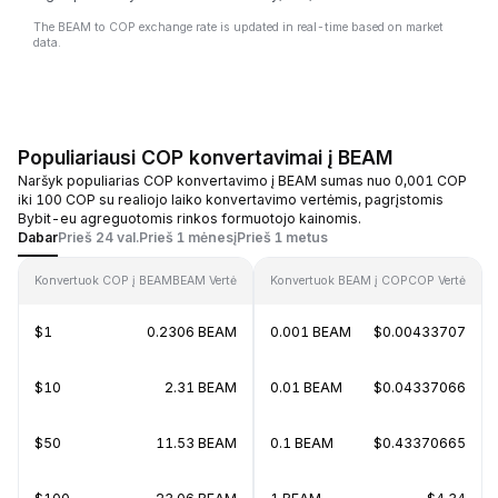
The BEAM to COP exchange rate is updated in real-time based on market
data.
Populiariausi COP konvertavimai į BEAM
Naršyk populiarias COP konvertavimo į BEAM sumas nuo 0,001 COP
iki 100 COP su realiojo laiko konvertavimo vertėmis, pagrįstomis
Bybit-eu agreguotomis rinkos formuotojo kainomis.
Dabar
Prieš 24 val.
Prieš 1 mėnesį
Prieš 1 metus
Konvertuok COP į BEAM
BEAM Vertė
Konvertuok BEAM į COP
COP Vertė
$1
0.2306 BEAM
0.001 BEAM
$0.00433707
$10
2.31 BEAM
0.01 BEAM
$0.04337066
$50
11.53 BEAM
0.1 BEAM
$0.43370665