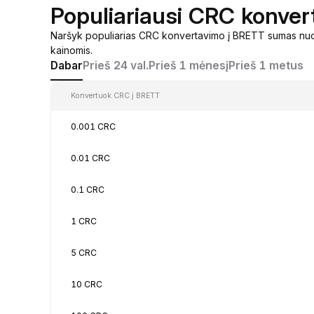
Populiariausi CRC konver
Naršyk populiarias CRC konvertavimo į BRETT sumas nuo 
kainomis.
Dabar
Prieš 24 val.
Prieš 1 mėnesį
Prieš 1 metus
Konvertuok CRC į BRETT
0.001 CRC
0.01 CRC
0.1 CRC
1 CRC
5 CRC
10 CRC