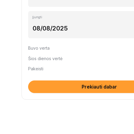
Įjungti
Buvo verta
Šios dienos vertė
Pakeisti
Prekiauti dabar