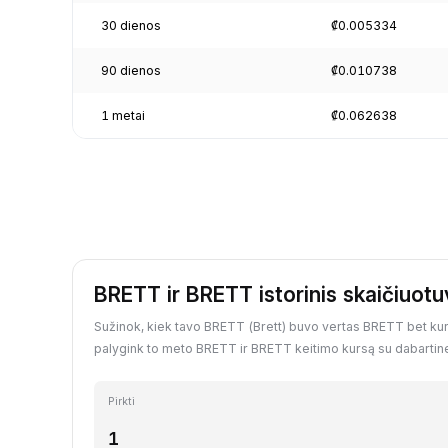
30 dienos
₡0.005334
90 dienos
₡0.010738
1 metai
₡0.062638
BRETT ir BRETT istorinis skaičiuot
Sužinok, kiek tavo BRETT (Brett) buvo vertas BRETT bet kuria
palygink to meto BRETT ir BRETT keitimo kursą su dabartine
Pirkti