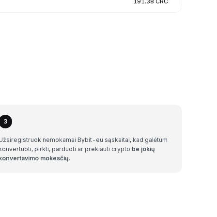
191.38 CRC
3
Užsiregistruok nemokamai Bybit-eu sąskaitai, kad galėtum
konvertuoti, pirkti, parduoti ar prekiauti crypto
be jokių
konvertavimo mokesčių
.