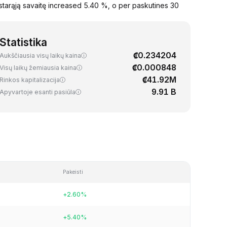
tarąją savaitę increased 5.40 %, o per paskutines 30
Statistika
₡0.234204
Aukščiausia visų laikų kaina
₡0.000848
Visų laikų žemiausia kaina
₡41.92M
Rinkos kapitalizacija
9.91 B
Apyvartoje esanti pasiūla
Pakeisti
+2.60%
+5.40%