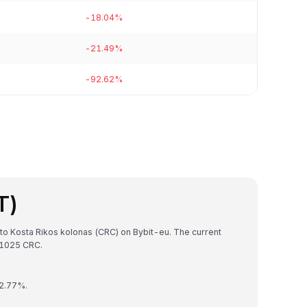
-18.04%
-21.49%
-92.62%
T)
 to Kosta Rikos kolonas (CRC) on Bybit-eu. The current
11025 CRC.
 2.77%.