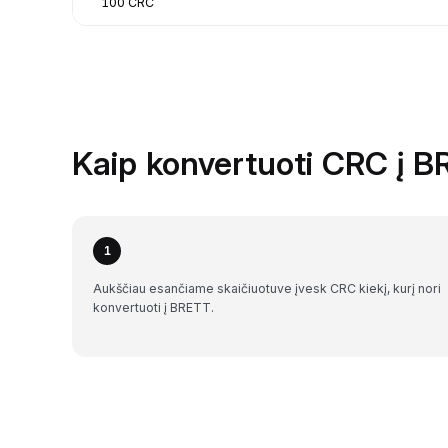
100 CRC
Kaip konvertuoti CRC į B
1
Aukščiau esančiame skaičiuotuve įvesk CRC kiekį, kurį nori
konvertuoti į BRETT.