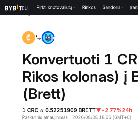
Pirkti kriptovaliutą
Rinkos
Sandoris
Įran
Pagrindinis
CRC to BRETT
Konvertuoti 1 C
Rikos kolonas) į
(Brett)
1 CRC ≈ 0.52251909 BRETT
▼
-2.77%
24h
Paskutinis atnaujinimas
：
2026/08/08 18:06
(
GMT+0
)