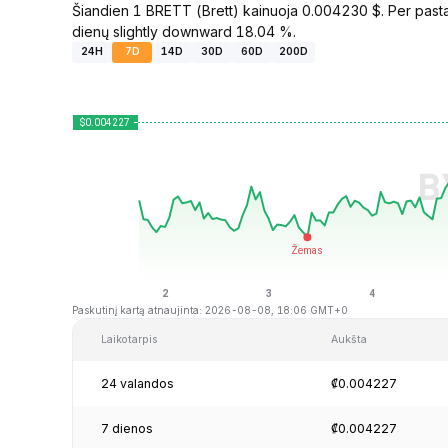
Šiandien 1 BRETT (Brett) kainuoja 0.004230 $. Per past
dienų slightly downward 18.04 %.
24H
7D
14D
30D
60D
200D
Paskutinį kartą atnaujinta: 2026-08-08, 18:06 GMT+0
Laikotarpis
Aukšta
24 valandos
₡0.004227
7 dienos
₡0.004227