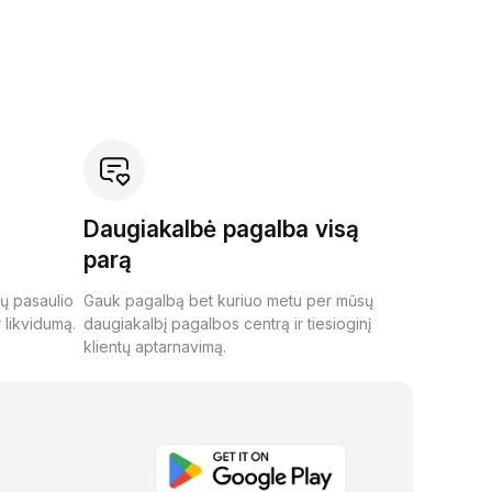
Daugiakalbė pagalba visą
parą
ių pasaulio
Gauk pagalbą bet kuriuo metu per mūsų
 likvidumą.
daugiakalbį pagalbos centrą ir tiesioginį
klientų aptarnavimą.