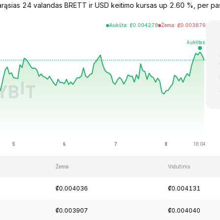
arąsias 24 valandas BRETT ir USD keitimo kursas up 2.60 %, per pas
Aukšta
:
₡
0.004278
Žema
:
₡
0.003876
Žema
Vidutinis
₡0.004036
₡0.004131
₡0.003907
₡0.004040