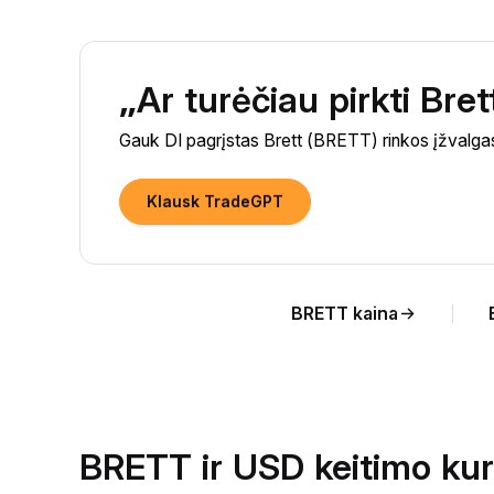
„Ar turėčiau pirkti Br
Gauk DI pagrįstas Brett (BRETT) rinkos įžvalgas
Klausk TradeGPT
BRETT kaina
BRETT ir USD keitimo kur