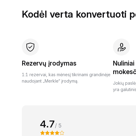
Kodėl verta konvertuoti 
Rezervų įrodymas
Nulinia
mokesč
1:1 rezervai, kas mėnesį tikrinami grandinėje
naudojant „Merkle“ įrodymą.
Jokių paslė
yra galutini
4.7
/ 5