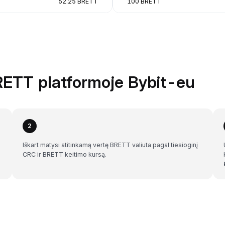
52.25 BRETT
100 BRETT
RETT platformoje Bybit-eu
2
Iškart matysi atitinkamą vertę BRETT valiuta pagal tiesioginį
CRC ir BRETT keitimo kursą.