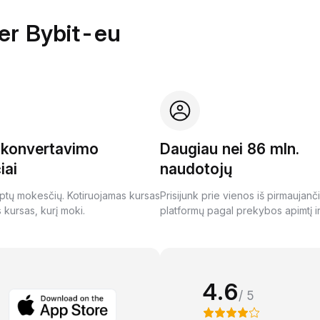
per Bybit-eu
i konvertavimo
Daugiau nei 86 mln.
iai
naudotojų
ptų mokesčių. Kotiruojamas kursas
Prisijunk prie vienos iš pirmaujanč
s kursas, kurį moki.
platformų pagal prekybos apimtį ir
4.6
/ 5