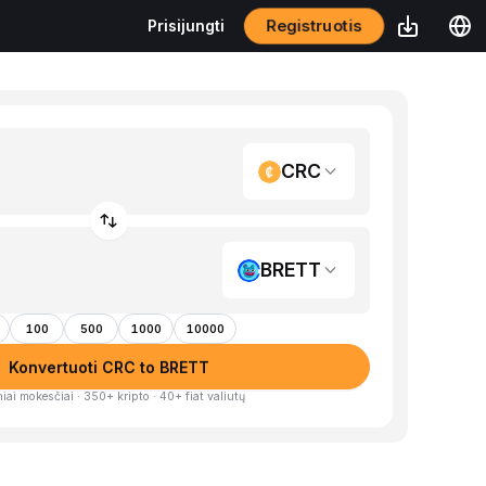
Registruotis
Prisijungti
CRC
BRETT
100
500
1000
10000
Konvertuoti CRC to BRETT
iai mokesčiai · 350+ kripto · 40+ fiat valiutų