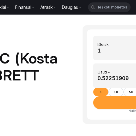
kiai
Finansai
Atrask
Daugiau
Išleisk
RC (Kosta
 BRETT
Gauti ~
1
10
50
Nulin