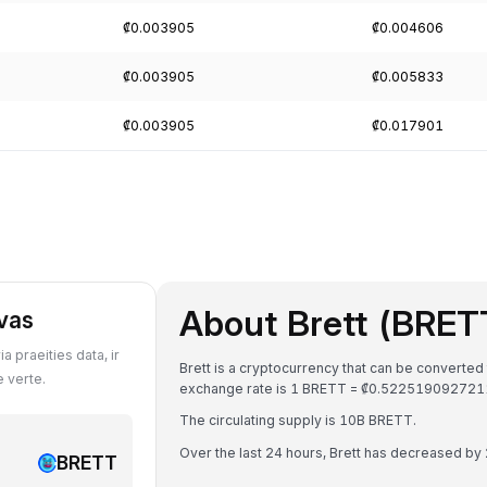
₡0.003905
₡0.004606
₡0.003905
₡0.005833
₡0.003905
₡0.017901
About Brett (BRET
uvas
 praeities data, ir
Brett is a cryptocurrency that can be converted
 verte.
exchange rate is 1 BRETT = ₡0.52251909272
The circulating supply is 10B BRETT.
Over the last 24 hours, Brett has decreased by
BRETT