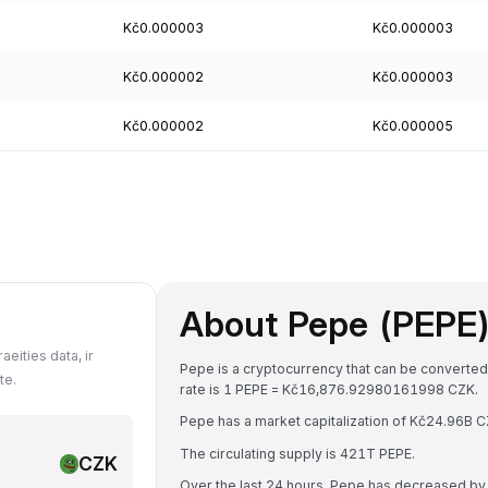
Kč0.000003
Kč0.000003
Kč0.000002
Kč0.000003
Kč0.000002
Kč0.000005
About Pepe (PEPE
eities data, ir
Pepe is a cryptocurrency that can be converted
te.
rate is 1 PEPE = Kč16,876.92980161998 CZK.
Pepe has a market capitalization of Kč24.96B 
The circulating supply is 421T PEPE.
CZK
Over the last 24 hours, Pepe has decreased by