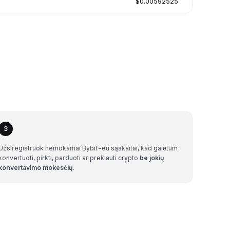
$0.00592525
3
Užsiregistruok nemokamai Bybit-eu sąskaitai, kad galėtum
konvertuoti, pirkti, parduoti ar prekiauti crypto
be jokių
konvertavimo mokesčių
.