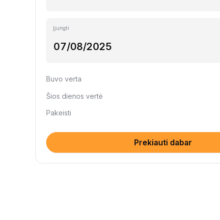
Įjungti
Buvo verta
Šios dienos vertė
Pakeisti
Prekiauti dabar