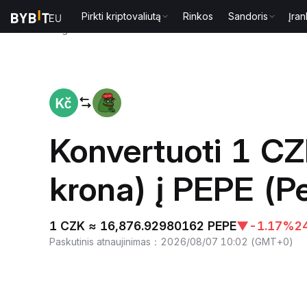
Pirkti kriptovaliutą
Rinkos
Sandoris
Įran
Pagrindinis
CZK to PEPE
Konvertuoti 1 CZ
krona) į PEPE (P
1 CZK ≈ 16,876.92980162 PEPE
▼
-1.17%
2
Paskutinis atnaujinimas
：
2026/08/07 10:02
(
GMT+0
)