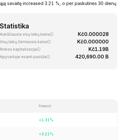
ąją savaitę increased 3.21 %, o per paskutines 30 dienų
Statistika
Kč0.000028
Aukščiausia visų laikų kaina
Kč0.000000
Visų laikų žemiausia kaina
Kč1.19B
Rinkos kapitalizacija
420,690.00 B
Apyvartoje esanti pasiūla
Pakeisti
+1.31%
+3.21%