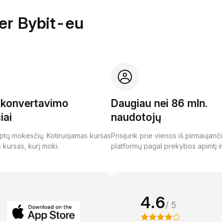
per Bybit-eu
i konvertavimo
Daugiau nei 86 mln.
iai
naudotojų
ptų mokesčių. Kotiruojamas kursas
Prisijunk prie vienos iš pirmaujanč
s kursas, kurį moki.
platformų pagal prekybos apimtį ir
4.6
/ 5