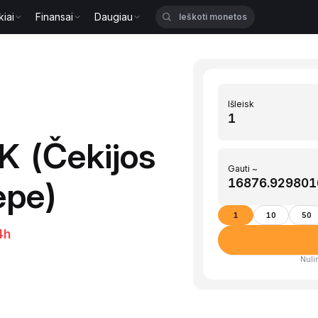
kiai
Finansai
Daugiau
Išleisk
K (Čekijos
Gauti ~
epe)
1
10
50
4h
Nulin