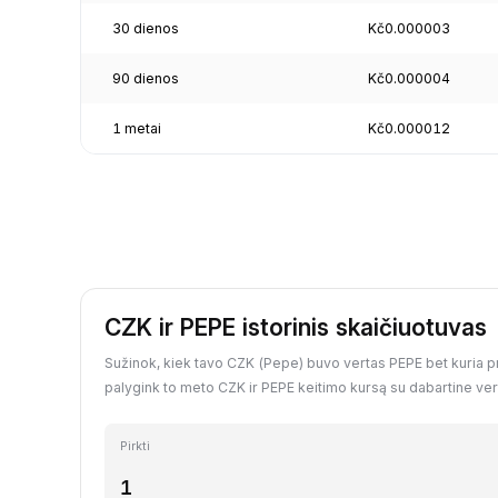
30 dienos
Kč0.000003
90 dienos
Kč0.000004
1 metai
Kč0.000012
CZK ir PEPE istorinis skaičiuotuvas
Sužinok, kiek tavo CZK (Pepe) buvo vertas PEPE bet kuria pra
palygink to meto CZK ir PEPE keitimo kursą su dabartine ver
Pirkti