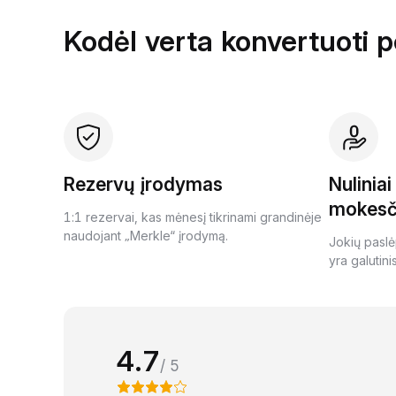
Kodėl verta konvertuoti 
Rezervų įrodymas
Nulinia
mokesč
1:1 rezervai, kas mėnesį tikrinami grandinėje
naudojant „Merkle“ įrodymą.
Jokių paslė
yra galutini
4.7
/ 5