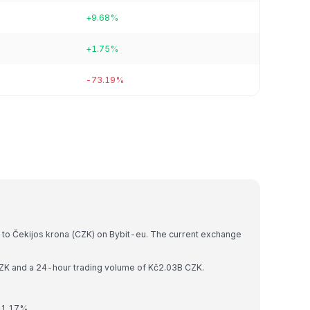
+9.68%
+1.75%
-73.19%
)
 to Čekijos krona (CZK) on Bybit-eu. The current exchange
CZK and a 24-hour trading volume of Kč2.03B CZK.
 1.17%.