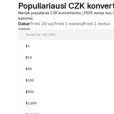
Populiariausi CZK konver
Naršyk populiarias CZK konvertavimo į PEPE sumas nuo 0
kainomis.
Dabar
Prieš 24 val.
Prieš 1 mėnesį
Prieš 1 metus
Konvertuok CZK į PEPE
$1
$10
$50
$100
$500
$1,000