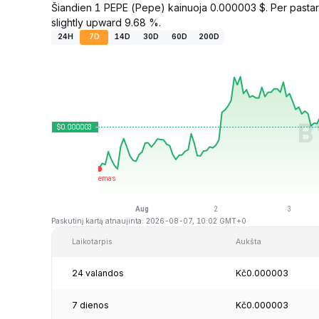
Šiandien 1 PEPE (Pepe) kainuoja 0.000003 $. Per pastarą
slightly upward 9.68 %.
24H
7D
14D
30D
60D
200D
Paskutinį kartą atnaujinta: 2026-08-07, 10:02 GMT+0
Laikotarpis
Aukšta
24 valandos
Kč0.000003
7 dienos
Kč0.000003