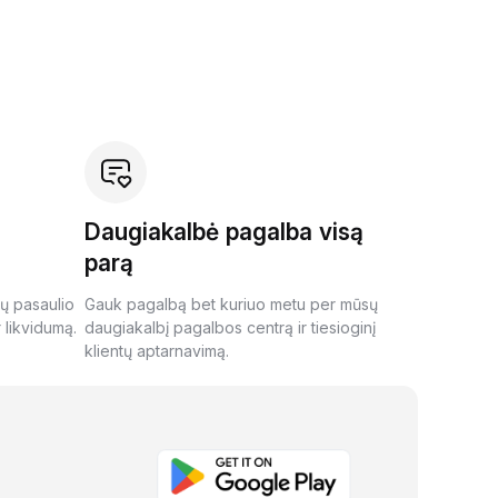
Daugiakalbė pagalba visą
parą
ių pasaulio
Gauk pagalbą bet kuriuo metu per mūsų
 likvidumą.
daugiakalbį pagalbos centrą ir tiesioginį
klientų aptarnavimą.