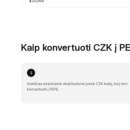
$10,000
Kaip konvertuoti CZK į P
1
Aukščiau esančiame skaičiuotuve įvesk CZK kiekį, kurį nori
konvertuoti į PEPE.