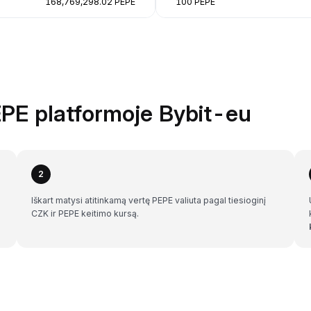
168,769,298.02 PEPE
100 PEPE
EPE platformoje Bybit-eu
2
Iškart matysi atitinkamą vertę PEPE valiuta pagal tiesioginį
CZK ir PEPE keitimo kursą.