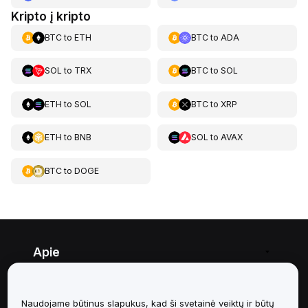
Kripto į kripto
BTC
to
ETH
BTC
to
ADA
SOL
to
TRX
BTC
to
SOL
ETH
to
SOL
BTC
to
XRP
ETH
to
BNB
SOL
to
AVAX
BTC
to
DOGE
Apie
Paslaugos
Naudojame būtinus slapukus, kad ši svetainė veiktų ir būtų