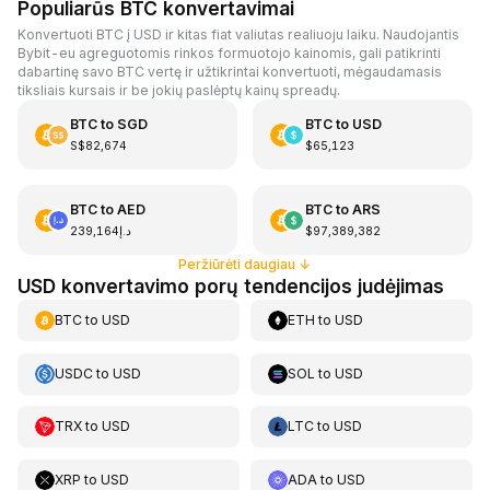
Populiarūs BTC konvertavimai
Konvertuoti BTC į USD ir kitas fiat valiutas realiuoju laiku. Naudojantis
Bybit-eu agreguotomis rinkos formuotojo kainomis, gali patikrinti
dabartinę savo BTC vertę ir užtikrintai konvertuoti, mėgaudamasis
tiksliais kursais ir be jokių paslėptų kainų spreadų.
BTC
to
SGD
BTC
to
USD
S$82,674
$65,123
BTC
to
AED
BTC
to
ARS
د.إ239,164
$97,389,382
Peržiūrėti daugiau
↓
USD konvertavimo porų tendencijos judėjimas
BTC
to
USD
ETH
to
USD
USDC
to
USD
SOL
to
USD
TRX
to
USD
LTC
to
USD
XRP
to
USD
ADA
to
USD