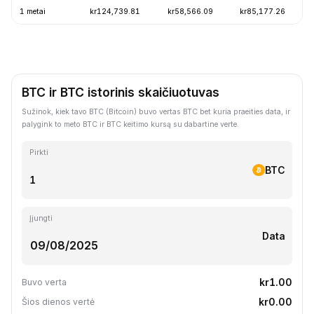
1 metai
kr124,739.81
kr58,566.09
kr85,177.26
BTC ir BTC istorinis skaičiuotuvas
Sužinok, kiek tavo BTC (Bitcoin) buvo vertas BTC bet kuria praeities data, ir
palygink to meto BTC ir BTC keitimo kursą su dabartine verte.
Pirkti
BTC
Įjungti
Data
kr1.00
Buvo verta
kr0.00
Šios dienos vertė