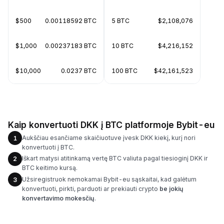
$500
0.00118592 BTC
5 BTC
$2,108,076
$1,000
0.00237183 BTC
10 BTC
$4,216,152
$10,000
0.0237 BTC
100 BTC
$42,161,523
Kaip konvertuoti DKK į BTC platformoje Bybit-eu
Aukščiau esančiame skaičiuotuve įvesk DKK kiekį, kurį nori
1
konvertuoti į BTC.
Iškart matysi atitinkamą vertę BTC valiuta pagal tiesioginį DKK ir
2
BTC keitimo kursą.
Užsiregistruok nemokamai Bybit-eu sąskaitai, kad galėtum
3
konvertuoti, pirkti, parduoti ar prekiauti crypto
be jokių
konvertavimo mokesčių
.