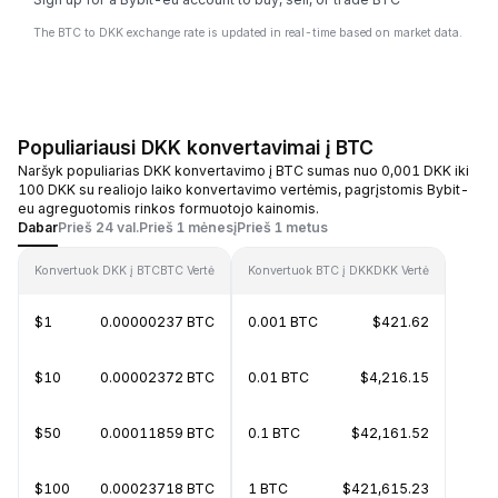
The BTC to DKK exchange rate is updated in real-time based on market data.
Populiariausi DKK konvertavimai į BTC
Naršyk populiarias DKK konvertavimo į BTC sumas nuo 0,001 DKK iki
100 DKK su realiojo laiko konvertavimo vertėmis, pagrįstomis Bybit-
eu agreguotomis rinkos formuotojo kainomis.
Dabar
Prieš 24 val.
Prieš 1 mėnesį
Prieš 1 metus
Konvertuok DKK į BTC
BTC Vertė
Konvertuok BTC į DKK
DKK Vertė
$1
0.00000237 BTC
0.001 BTC
$421.62
$10
0.00002372 BTC
0.01 BTC
$4,216.15
$50
0.00011859 BTC
0.1 BTC
$42,161.52
$100
0.00023718 BTC
1 BTC
$421,615.23