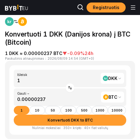
Registruotis
Pagrindinis
DKK to BTC
Konvertuoti 1 DKK (Danijos krona) į BTC
(Bitcoin)
1 DKK ≈ 0.00000237 BTC
▼
-0.09%
24h
Paskutinis atnaujinimas
：
2026/08/09 14:54
(
GMT+0
)
Išleisk
DKK
Gauti ~
BTC
1
10
50
100
500
1000
10000
Konvertuoti DKK to BTC
Nuliniai mokesčiai · 350+ kripto · 40+ fiat valiutų