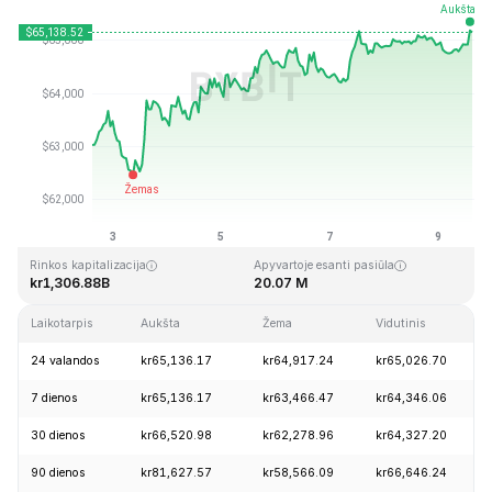
Paskutinį kartą atnaujinta: 2026-08-09, 14:54 GMT+0
Aukščiausia visų laikų kaina
Visų laikų žemiausia kaina
kr126,080.00
kr67.81
Rinkos kapitalizacija
Apyvartoje esanti pasiūla
kr1,306.88B
20.07 M
Laikotarpis
Aukšta
Žema
Vidutinis
24 valandos
kr65,136.17
kr64,917.24
kr65,026.70
7 dienos
kr65,136.17
kr63,466.47
kr64,346.06
30 dienos
kr66,520.98
kr62,278.96
kr64,327.20
90 dienos
kr81,627.57
kr58,566.09
kr66,646.24