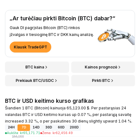
„Ar turėčiau pirkti Bitcoin (BTC) dabar?“
Gauk DI pagrįstas Bitcoin (BTC) rinkos
įžvalgas ir tiesioginę BTC ir DKK kainų analizę.
Klausk TradeGPT
BTC kaina
Kainos prognozė
Prekiauk BTC/USDC
Pirkti BTC
BTC ir USD keitimo kurso grafikas
Šiandien 1 BTC (Bitcoin) kainuoja 65,123.00 $. Per pastarąsias 24
valandas BTC ir USD keitimo kursas up 0.07 %, per pastarąją savaitę
increased 3.32 %, o per paskutines 30 dienų slightly upward 1.04 %.
24H
7D
14D
30D
60D
200D
Aukšta
:
kr
65,171.71
Žema
:
kr
62,456.49