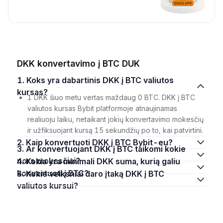
DKK konvertavimo į BTC DUK
1. Koks yra dabartinis DKK į BTC valiutos
kursas?
1 DKK šiuo metu vertas maždaug 0 BTC. DKK į BTC
valiutos kursas Bybit platformoje atnaujinamas
realiuoju laiku, netaikant jokių konvertavimo mokesčių
ir užfiksuojant kursą 15 sekundžių po to, kai patvirtini.
2. Kaip konvertuoti DKK į BTC Bybit-eu?
3. Ar konvertuojant DKK į BTC taikomi kokie
nors mokesčiai?
4. Kokia yra minimali DKK suma, kurią galiu
konvertuoti į BTC?
5. Kokie veiksniai daro įtaką DKK į BTC
valiutos kursui?