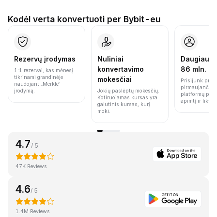
Kodėl verta konvertuoti per Bybit-eu
Rezervų įrodymas
Nuliniai
Daugiau n
konvertavimo
86 mln. n
1:1 rezervai, kas mėnesį
tikrinami grandinėje
mokesčiai
Prisijunk prie 
naudojant „Merkle“
pirmaujančių 
įrodymą.
Jokių paslėptų mokesčių.
platformų pag
Kotiruojamas kursas yra
apimtį ir likvi
galutinis kursas, kurį
moki.
4.7
/ 5
47K Reviews
4.6
/ 5
1.4M Reviews