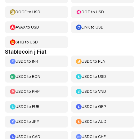
DOGE
to
USD
DOT
to
USD
AVAX
to
USD
LINK
to
USD
SHIB
to
USD
Stablecoin į Fiat
USDC
to
INR
USDC
to
PLN
USDC
to
RON
USDC
to
USD
USDC
to
PHP
USDC
to
VND
USDC
to
EUR
USDC
to
GBP
USDC
to
JPY
USDC
to
AUD
USDC
to
CAD
USDC
to
CHF