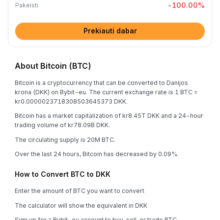
-100.00
%
Pakeisti
Prekiauti dabar
About Bitcoin (BTC)
Bitcoin is a cryptocurrency that can be converted to Danijos
krona (DKK) on Bybit-eu. The current exchange rate is 1 BTC =
kr0.0000023718308503645373 DKK.
Bitcoin has a market capitalization of kr8.45T DKK and a 24-hour
trading volume of kr78.09B DKK.
The circulating supply is 20M BTC.
Over the last 24 hours, Bitcoin has decreased by 0.09%.
How to Convert BTC to DKK
Enter the amount of BTC you want to convert
The calculator will show the equivalent in DKK
Sign up for a Bybit-eu account to buy, sell, or trade BTC