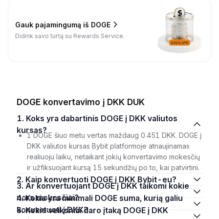
Gauk pajamingumą iš DOGE
Didink savo turtą su Rewards Service.
DOGE konvertavimo į DKK DUK
1. Koks yra dabartinis DOGE į DKK valiutos
kursas?
1 DOGE šiuo metu vertas maždaug 0.451 DKK. DOGE į
DKK valiutos kursas Bybit platformoje atnaujinamas
realiuoju laiku, netaikant jokių konvertavimo mokesčių
ir užfiksuojant kursą 15 sekundžių po to, kai patvirtini.
2. Kaip konvertuoti DOGE į DKK Bybit-eu?
3. Ar konvertuojant DOGE į DKK taikomi kokie
nors mokesčiai?
4. Kokia yra minimali DOGE suma, kurią galiu
konvertuoti į DKK?
5. Kokie veiksniai daro įtaką DOGE į DKK