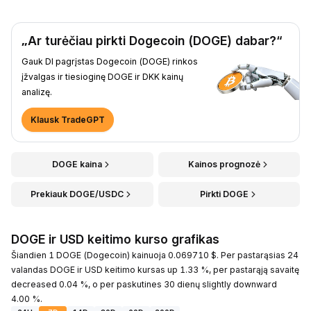
„Ar turėčiau pirkti Dogecoin (DOGE) dabar?“
Gauk DI pagrįstas Dogecoin (DOGE) rinkos
įžvalgas ir tiesioginę DOGE ir DKK kainų
analizę.
Klausk TradeGPT
DOGE kaina
Kainos prognozė
Prekiauk DOGE/USDC
Pirkti DOGE
DOGE ir USD keitimo kurso grafikas
Šiandien 1 DOGE (Dogecoin) kainuoja 0.069710 $. Per pastarąsias 24
valandas DOGE ir USD keitimo kursas up 1.33 %, per pastarąją savaitę
decreased 0.04 %, o per paskutines 30 dienų slightly downward
4.00 %.