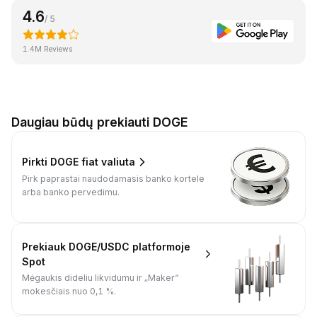
4.6
/ 5
1.4M Reviews
Daugiau būdų prekiauti DOGE
Pirkti DOGE fiat valiuta
Pirk paprastai naudodamasis banko kortele
arba banko pervedimu.
Prekiauk DOGE/USDC platformoje
Spot
Mėgaukis dideliu likvidumu ir „Maker“
mokesčiais nuo 0,1 %.