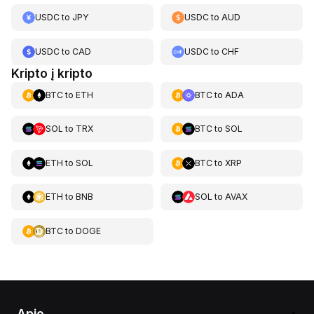
USDC
to
JPY
USDC
to
AUD
USDC
to
CAD
USDC
to
CHF
Kripto į kripto
BTC
to
ETH
BTC
to
ADA
SOL
to
TRX
BTC
to
SOL
ETH
to
SOL
BTC
to
XRP
ETH
to
BNB
SOL
to
AVAX
BTC
to
DOGE
Apie