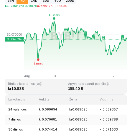
24H
7D
14D
30D
60D
200D
Aukšta
:
kr
0.070870
Žema
:
kr
0.068404
Paskutinį kartą atnaujinta: 2026-08-07, 20:39 GMT+0
Aukščiausia visų laikų kaina
Visų laikų žemiausia kaina
kr0.731578
kr0.000087
Rinkos kapitalizacija
Apyvartoje esanti pasiūla
kr10.83B
155.40 B
Laikotarpis
Aukšta
Žema
Vidutinis
P
24 valandos
kr0.069694
kr0.069020
kr0.069357
+
7 dienos
kr0.070681
kr0.069020
kr0.069788
-
30 dienos
kr0.074414
kr0.069020
kr0.071533
-