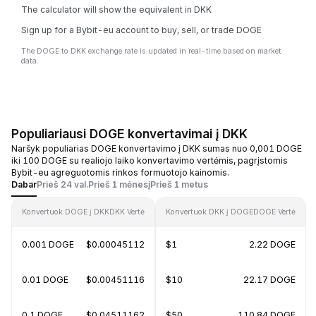
The calculator will show the equivalent in DKK
Sign up for a Bybit-eu account to buy, sell, or trade DOGE
The DOGE to DKK exchange rate is updated in real-time based on market
data.
Populiariausi DOGE konvertavimai į DKK
Naršyk populiarias DOGE konvertavimo į DKK sumas nuo 0,001 DOGE
iki 100 DOGE su realiojo laiko konvertavimo vertėmis, pagrįstomis
Bybit-eu agreguotomis rinkos formuotojo kainomis.
Dabar
Prieš 24 val.
Prieš 1 mėnesį
Prieš 1 metus
Konvertuok DOGE į DKK
DKK Vertė
Konvertuok DKK į DOGE
DOGE Vertė
0.001 DOGE
$0.00045112
$1
2.22 DOGE
0.01 DOGE
$0.00451116
$10
22.17 DOGE
0.1 DOGE
$0.04511162
$50
110.84 DOGE