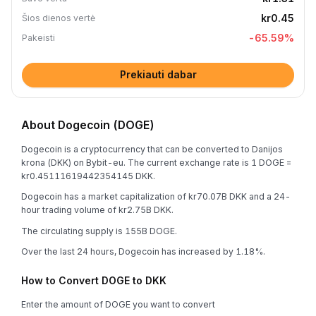
kr0.45
Šios dienos vertė
-65.59
%
Pakeisti
Prekiauti dabar
About Dogecoin (DOGE)
Dogecoin is a cryptocurrency that can be converted to Danijos
krona (DKK) on Bybit-eu. The current exchange rate is 1 DOGE =
kr0.45111619442354145 DKK.
Dogecoin has a market capitalization of kr70.07B DKK and a 24-
hour trading volume of kr2.75B DKK.
The circulating supply is 155B DOGE.
Over the last 24 hours, Dogecoin has increased by 1.18%.
How to Convert DOGE to DKK
Enter the amount of DOGE you want to convert