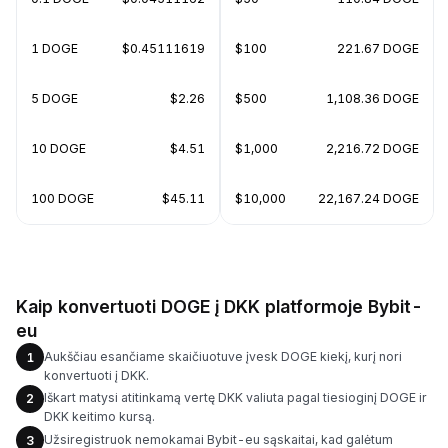
1 DOGE
$0.45111619
$100
221.67 DOGE
5 DOGE
$2.26
$500
1,108.36 DOGE
10 DOGE
$4.51
$1,000
2,216.72 DOGE
100 DOGE
$45.11
$10,000
22,167.24 DOGE
Kaip konvertuoti DOGE į DKK platformoje Bybit-
eu
Aukščiau esančiame skaičiuotuve įvesk DOGE kiekį, kurį nori
1
konvertuoti į DKK.
Iškart matysi atitinkamą vertę DKK valiuta pagal tiesioginį DOGE ir
2
DKK keitimo kursą.
Užsiregistruok nemokamai Bybit-eu sąskaitai, kad galėtum
3