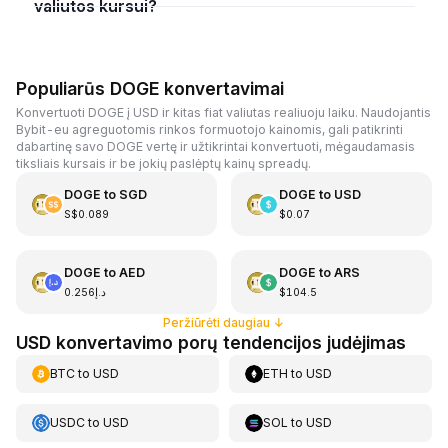
valiutos kursui?
Populiarūs DOGE konvertavimai
Konvertuoti DOGE į USD ir kitas fiat valiutas realiuoju laiku. Naudojantis
Bybit-eu agreguotomis rinkos formuotojo kainomis, gali patikrinti
dabartinę savo DOGE vertę ir užtikrintai konvertuoti, mėgaudamasis
tiksliais kursais ir be jokių paslėptų kainų spreadų.
DOGE
to
SGD
DOGE
to
USD
S$0.089
$0.07
DOGE
to
AED
DOGE
to
ARS
د.إ0.256
$104.5
Peržiūrėti daugiau
↓
USD konvertavimo porų tendencijos judėjimas
BTC
to
USD
ETH
to
USD
USDC
to
USD
SOL
to
USD