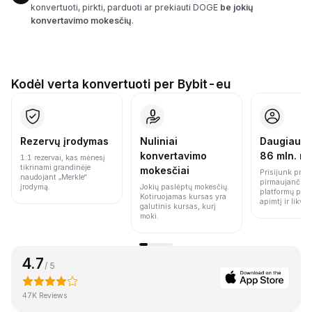
konvertuoti, pirkti, parduoti ar prekiauti DOGE
be jokių
konvertavimo mokesčių
.
Kodėl verta konvertuoti per Bybit-eu
Rezervų įrodymas
Nuliniai
Daugiau n
konvertavimo
86 mln. n
1:1 rezervai, kas mėnesį
tikrinami grandinėje
mokesčiai
Prisijunk prie 
naudojant „Merkle“
pirmaujančių 
įrodymą.
Jokių paslėptų mokesčių.
platformų pag
Kotiruojamas kursas yra
apimtį ir likvi
galutinis kursas, kurį
moki.
4.7
/ 5
47K Reviews