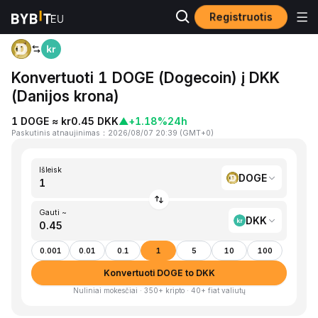
Registruotis
Pagrindinis
DOGE to DKK
Konvertuoti 1 DOGE (Dogecoin) į DKK
(Danijos krona)
1 DOGE ≈ kr0.45 DKK
▲
+1.18%
24h
Paskutinis atnaujinimas
：
2026/08/07 20:39
(
GMT+0
)
Išleisk
DOGE
Gauti ~
DKK
0.001
0.01
0.1
1
5
10
100
Konvertuoti DOGE to DKK
Nuliniai mokesčiai · 350+ kripto · 40+ fiat valiutų