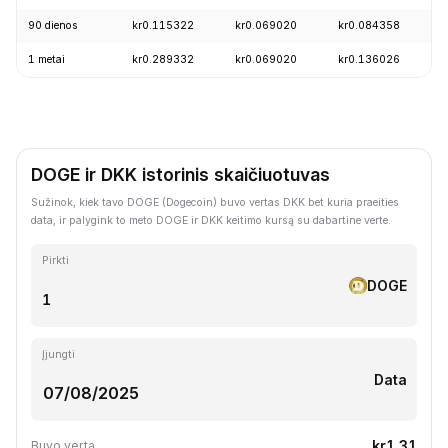
90 dienos
kr0.115322
kr0.069020
kr0.084358
-
1 metai
kr0.289332
kr0.069020
kr0.136026
-
DOGE ir DKK istorinis skaičiuotuvas
Sužinok, kiek tavo DOGE (Dogecoin) buvo vertas DKK bet kuria praeities
data, ir palygink to meto DOGE ir DKK keitimo kursą su dabartine verte.
Pirkti
DOGE
Įjungti
Data
kr1.31
Buvo verta