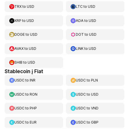
TRX
to
USD
LTC
to
USD
XRP
to
USD
ADA
to
USD
DOGE
to
USD
DOT
to
USD
AVAX
to
USD
LINK
to
USD
SHIB
to
USD
Stablecoin į Fiat
USDC
to
INR
USDC
to
PLN
USDC
to
RON
USDC
to
USD
USDC
to
PHP
USDC
to
VND
USDC
to
EUR
USDC
to
GBP