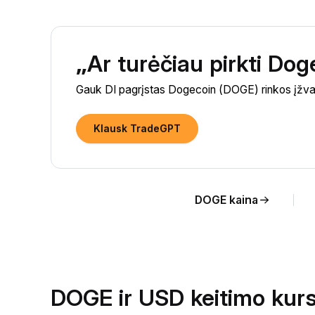
„Ar turėčiau pirkti Do
Gauk DI pagrįstas Dogecoin (DOGE) rinkos įžval
Klausk TradeGPT
DOGE kaina
DOGE ir USD keitimo kurs