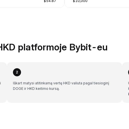
$54.87
$10,000
HKD platformoje Bybit-eu
2
i
Iškart matysi atitinkamą vertę HKD valiuta pagal tiesioginį
DOGE ir HKD keitimo kursą.