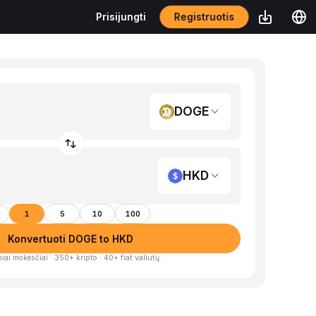
Registruotis
Prisijungti
DOGE
HKD
1
5
10
100
Konvertuoti DOGE to HKD
iai mokesčiai · 350+ kripto · 40+ fiat valiutų