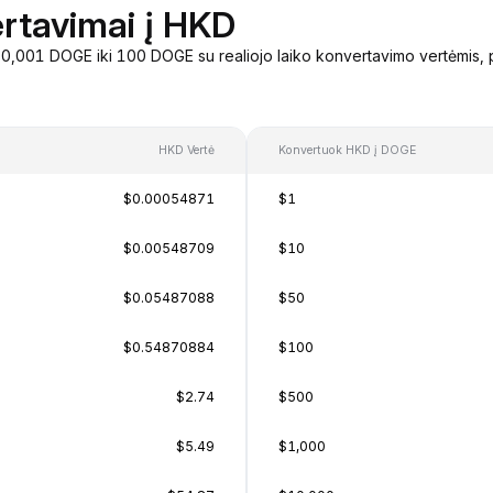
rtavimai į HKD
,001 DOGE iki 100 DOGE su realiojo laiko konvertavimo vertėmis, 
HKD Vertė
Konvertuok HKD į DOGE
$0.00054871
$1
$0.00548709
$10
$0.05487088
$50
$0.54870884
$100
$2.74
$500
$5.49
$1,000