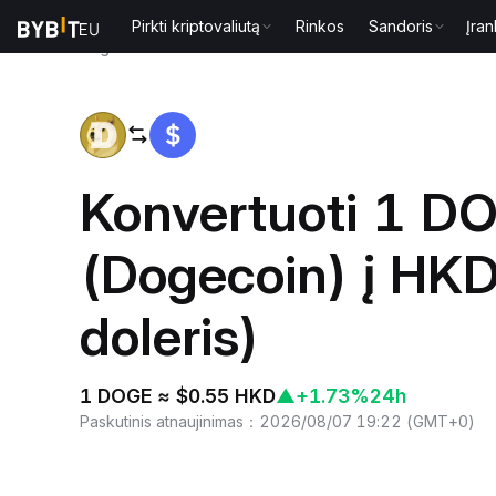
Pirkti kriptovaliutą
Rinkos
Sandoris
Įran
Pagrindinis
DOGE to HKD
Konvertuoti 1 D
(Dogecoin) į HK
doleris)
1 DOGE ≈ $0.55 HKD
▲
+1.73%
24h
Paskutinis atnaujinimas
：
2026/08/07 19:22
(
GMT+0
)