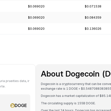
$0.069020
$0.071538
$0.069020
$0.084359
$0.069020
$0.136026
About Dogecoin (
a praeities data, ir
Dogecoin is a cryptocurrency that can be conv
rte.
exchange rate is 1 DOGE = $0.548708838385
Dogecoin has a market capitalization of $85.1
The circulating supply is 155B DOGE.
DOGE
Over the last 24 hours, Dogecoin has increase