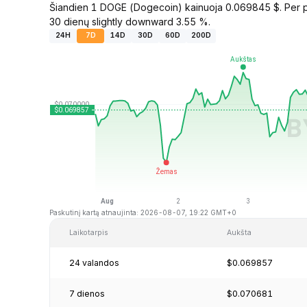
Šiandien 1 DOGE (Dogecoin) kainuoja 0.069845 $. Per pa
30 dienų slightly downward 3.55 %.
24H
7D
14D
30D
60D
200D
Paskutinį kartą atnaujinta: 2026-08-07, 19:22 GMT+0
Laikotarpis
Aukšta
24 valandos
$0.069857
7 dienos
$0.070681