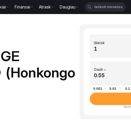
kiai
Finansai
Atrask
Daugiau
Išleisk
OGE
D (Honkongo
Gauti ~
0.001
0.01
0.1
Nulin