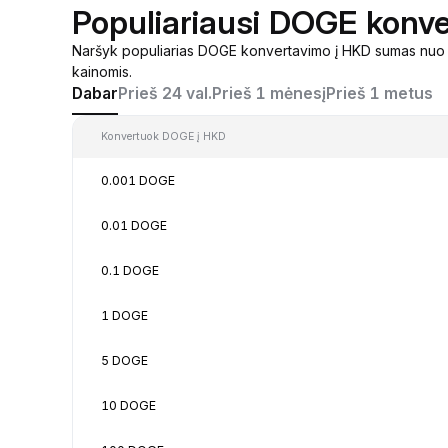
Populiariausi DOGE konve
Naršyk populiarias DOGE konvertavimo į HKD sumas nuo 0
kainomis.
Dabar
Prieš 24 val.
Prieš 1 mėnesį
Prieš 1 metus
Konvertuok DOGE į HKD
0.001 DOGE
0.01 DOGE
0.1 DOGE
1 DOGE
5 DOGE
10 DOGE