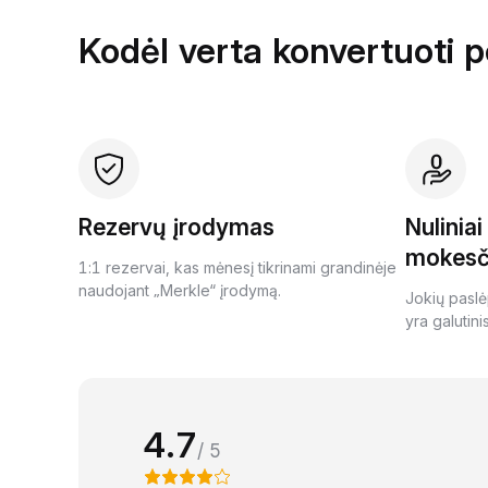
Kodėl verta konvertuoti 
Rezervų įrodymas
Nulinia
mokesč
1:1 rezervai, kas mėnesį tikrinami grandinėje
naudojant „Merkle“ įrodymą.
Jokių paslė
yra galutini
4.7
/ 5