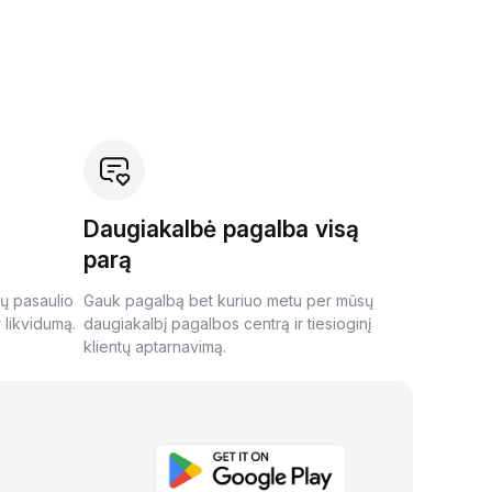
Daugiakalbė pagalba visą
parą
ių pasaulio
Gauk pagalbą bet kuriuo metu per mūsų
 likvidumą.
daugiakalbį pagalbos centrą ir tiesioginį
klientų aptarnavimą.