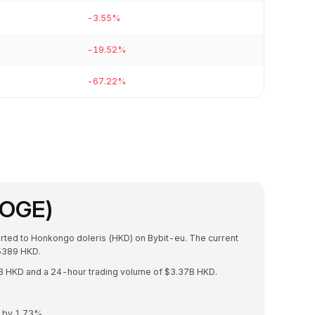
-3.55%
-19.52%
-67.22%
DOGE)
erted to Honkongo doleris (HKD) on Bybit-eu. The current
5389 HKD.
4B HKD and a 24-hour trading volume of $3.37B HKD.
d by 1.73%.