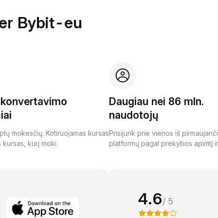
per Bybit-eu
i konvertavimo
Daugiau nei 86 mln.
iai
naudotojų
ptų mokesčių. Kotiruojamas kursas
Prisijunk prie vienos iš pirmaujanč
s kursas, kurį moki.
platformų pagal prekybos apimtį ir
4.6
/ 5