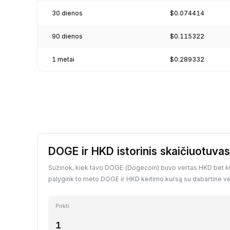
30 dienos
$0.074414
90 dienos
$0.115322
1 metai
$0.289332
DOGE ir HKD istorinis skaičiuotuvas
Sužinok, kiek tavo DOGE (Dogecoin) buvo vertas HKD bet kuri
palygink to meto DOGE ir HKD keitimo kursą su dabartine ve
Pirkti