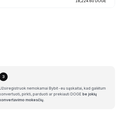
18,224.60 DOGE
3
Užsiregistruok nemokamai Bybit-eu sąskaitai, kad galėtum
konvertuoti, pirkti, parduoti ar prekiauti DOGE
be jokių
konvertavimo mokesčių
.