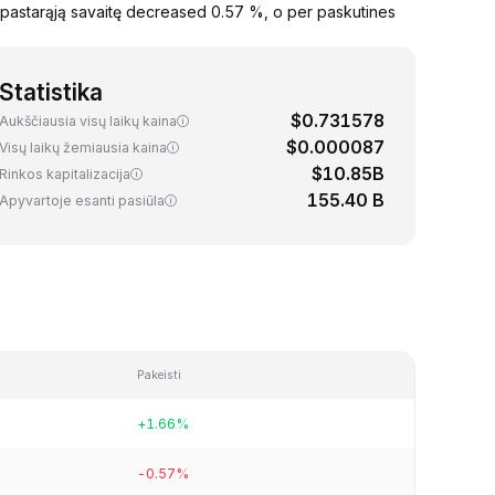
pastarąją savaitę decreased 0.57 %, o per paskutines
Statistika
$0.731578
Aukščiausia visų laikų kaina
$0.000087
Visų laikų žemiausia kaina
$10.85B
Rinkos kapitalizacija
155.40 B
Apyvartoje esanti pasiūla
Pakeisti
+1.66%
-0.57%