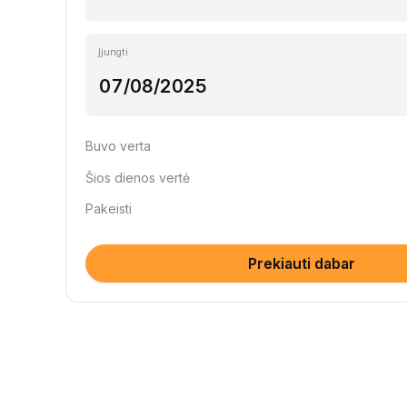
Įjungti
Buvo verta
Šios dienos vertė
Pakeisti
Prekiauti dabar