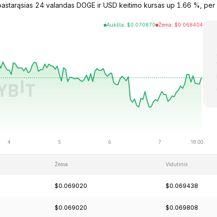
starąsias 24 valandas DOGE ir USD keitimo kursas up 1.66 %, per 
Aukšta
:
$
0.070870
Žema
:
$
0.068404
Žema
Vidutinis
$0.069020
$0.069438
$0.069020
$0.069808