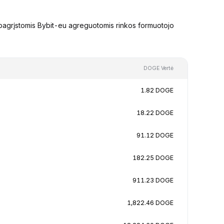
pagrįstomis Bybit-eu agreguotomis rinkos formuotojo
DOGE Vertė
1.82 DOGE
18.22 DOGE
91.12 DOGE
182.25 DOGE
911.23 DOGE
1,822.46 DOGE