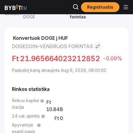
Registruotis
Dogecoin kaina
Dogecoin to Vengrijos
Rinkos
DOGE
forintas
Konvertuok DOGE į HUF
DOGECOIN–VENGRIJOS FORINTAS
Ft
21.965664023212852
-0.09%
Paskutinį kartą atnaujinta Aug 6, 2026, 08:00:00
Rinkos statistika
Rinkos kapital
izacija
10.84B
24 val. apimtis
0
Apyvartoje
esanti pasiū