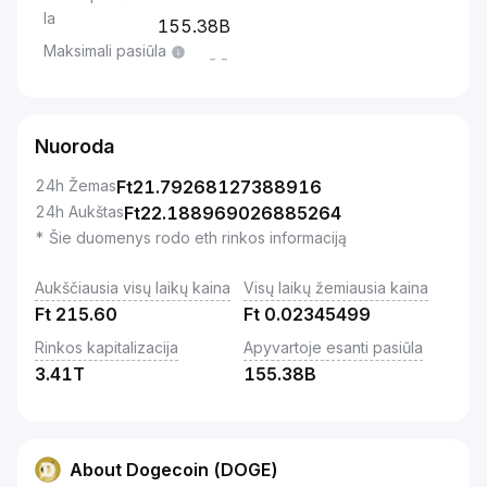
la
155.38B
Maksimali pasiūla
--
Nuoroda
24h Žemas
Ft
21.79268127388916
24h Aukštas
Ft
22.188969026885264
* Šie duomenys rodo eth rinkos informaciją
Aukščiausia visų laikų kaina
Visų laikų žemiausia kaina
Ft
215.60
Ft
0.02345499
Rinkos kapitalizacija
Apyvartoje esanti pasiūla
3.41T
155.38B
About Dogecoin (DOGE)