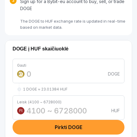
3
Sign up for a Bybit-eu account to buy, sell, or trade
DOGE
The DOGE to HUF exchange rate is updated in real-time
based on market data.
DOGE į HUF skaičiuoklė
Gauti
DOGE
1 DOGE ≈ 23.01384 HUF
Leisk (4100 ~ 6728000)
HUF
Ft
Pirkti DOGE