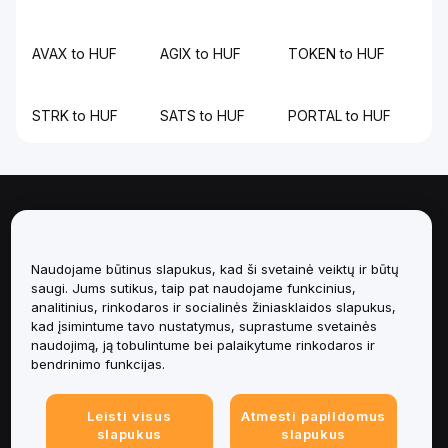
AVAX to HUF
AGIX to HUF
TOKEN to HUF
STRK to HUF
SATS to HUF
PORTAL to HUF
Apie
Paslaugos
Naudojame būtinus slapukus, kad ši svetainė veiktų ir būtų
saugi. Jums sutikus, taip pat naudojame funkcinius,
analitinius, rinkodaros ir socialinės žiniasklaidos slapukus,
Pagalba
kad įsimintume tavo nustatymus, suprastume svetainės
naudojimą, ją tobulintume bei palaikytume rinkodaros ir
Produktai
bendrinimo funkcijas.
Teisinė informacija
Leisti visus
Atmesti papildomus
slapukus
slapukus