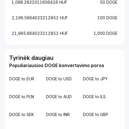
1,098.2832011606426 HUF
50 DOGE
2,196.5664023212852 HUF
100 DOGE
21,965.664023212852 HUF
1,000 DOGE
Tyrinėk daugiau
Populiariausios DOGE konvertavimo poros
DOGE to EUR
DOGE to USD
DOGE to JPY
DOGE to PLN
DOGE to AUD
DOGE to ILS
DOGE to SEK
DOGE to INR
DOGE to GBP