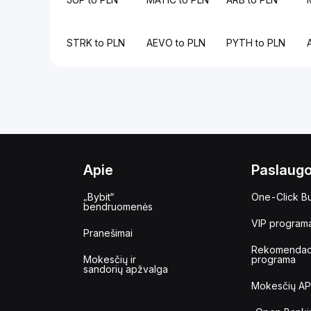
STRK to PLN
AEVO to PLN
PYTH to PLN
Apie
Paslaug
„Bybit“
One-Click B
bendruomenės
VIP program
Pranešimai
Rekomendac
Mokesčių ir
programa
sandorių apžvalga
Mokesčių AP