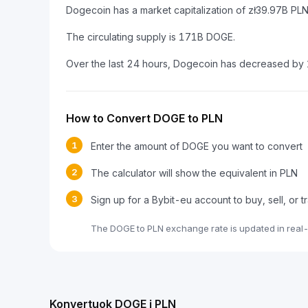
Dogecoin has a market capitalization of zł39.97B PL
The circulating supply is 171B DOGE.
Over the last 24 hours, Dogecoin has decreased by
How to Convert DOGE to PLN
1
Enter the amount of DOGE you want to convert
2
The calculator will show the equivalent in PLN
3
Sign up for a Bybit-eu account to buy, sell, or
The DOGE to PLN exchange rate is updated in real
Konvertuok DOGE į PLN