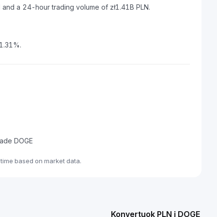
N and a 24-hour trading volume of zł1.41B PLN.
 1.31%.
 trade DOGE
-time based on market data.
Konvertuok PLN į DOGE