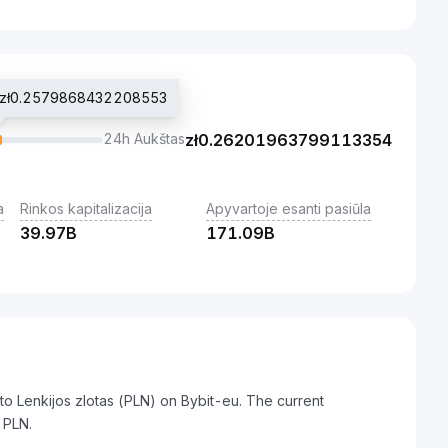
na zł0.2579868432208553
24h Aukštas
zł
0.26201963799113354
a
Rinkos kapitalizacija
Apyvartoje esanti pasiūla
39.97B
171.09B
o Lenkijos zlotas (PLN) on Bybit-eu. The current
 PLN.