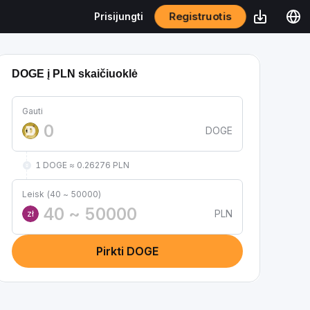
Registruotis
Prisijungti
DOGE į PLN skaičiuoklė
Gauti
DOGE
1 DOGE ≈ 0.26276 PLN
Leisk (40 ~ 50000)
PLN
zł
Pirkti DOGE