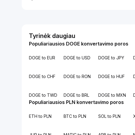
Tyrinėk daugiau
Populiariausios DOGE konvertavimo poros
DOGE to EUR
DOGE to USD
DOGE to JPY
DOGE to CHF
DOGE to RON
DOGE to HUF
DOGE to TWD
DOGE to BRL
DOGE to MXN
Populiariausios PLN konvertavimo poros
ETH to PLN
BTC to PLN
SOL to PLN
JUP to PLN
MATIC to PLN
ARB to PLN