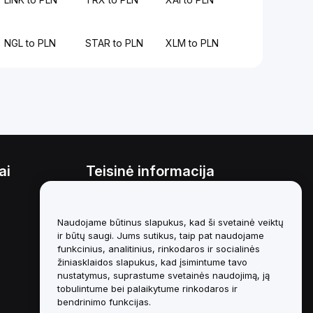
NGL to PLN
STAR to PLN
XLM to PLN
ai
Teisinė informacija
Interesų konfliktų politika
Naudojame būtinus slapukus, kad ši svetainė veiktų
Saugojimo ir administravimo
politikos santrauka
ir būtų saugi. Jums sutikus, taip pat naudojame
funkcinius, analitinius, rinkodaros ir socialinės
ESG informacija
žiniasklaidos slapukus, kad įsimintume tavo
nustatymus, suprastume svetainės naudojimą, ją
Crypto-Asset White Papers
tobulintume bei palaikytume rinkodaros ir
bendrinimo funkcijas.