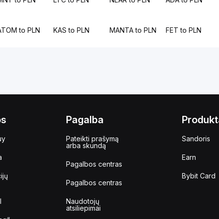
ATOM to PLN
KAS to PLN
MANTA to PLN
FET to PLN
os
Pagalba
Produkt
uy
Pateikti prašymą
Sandoris
arba skundą
a
Earn
Pagalbos centras
ijų
Bybit Card
Pagalbos centras
I
Naudotojų
atsiliepimai