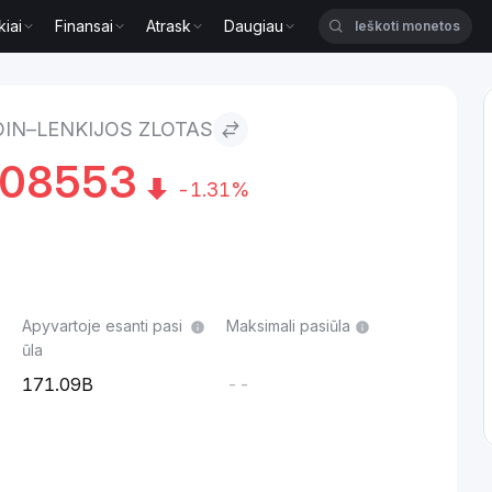
kiai
Finansai
Atrask
Daugiau
s zlotas
IN–LENKIJOS ZLOTAS
208553
-1.31%
Apyvartoje esanti pasi
Maksimali pasiūla
ūla
171.09B
--