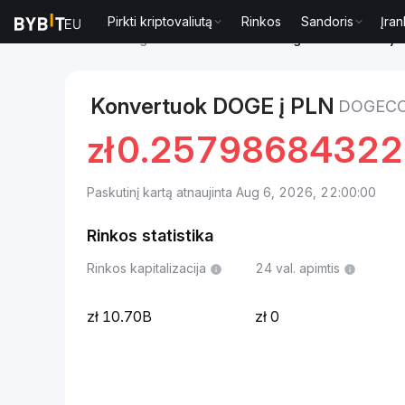
Pirkti kriptovaliutą
Rinkos
Sandoris
Įran
Rinkos
Dogecoin kaina DOGE
Dogecoin to Lenkijo
Konvertuok DOGE į PLN
DOGECO
zł
0.2579868432
Paskutinį kartą atnaujinta Aug 6, 2026, 22:00:00
Rinkos statistika
Rinkos kapitalizacija
24 val. apimtis
10.70B
0