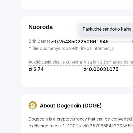
Nuoroda
Paskutinė sandorio kai
24h Žemas
zł
0.2548502250661945
* Šie duomenys rodo eth rinkos informaciją
Aukščiausia visų laikų kaina
Visų laikų žemiausia kain
zł
2.74
zł
0.00031075
About Dogecoin (DOGE)
Dogecoin is a cryptocurrency that can be converted t
exchange rate is 1 DOGE = zł0.2579868432208553