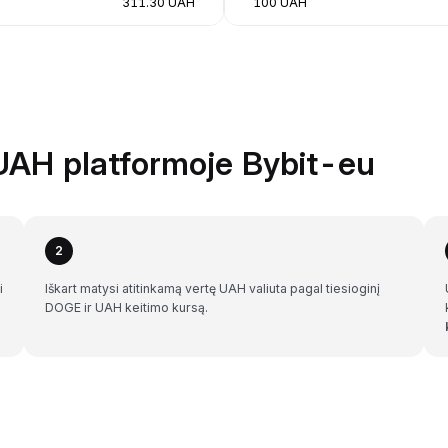
311.30 UAH
100 UAH
UAH platformoje Bybit-eu
2
i
Iškart matysi atitinkamą vertę UAH valiuta pagal tiesioginį
DOGE ir UAH keitimo kursą.