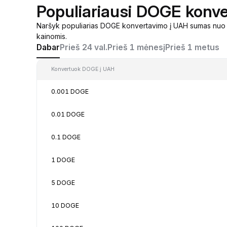
Populiariausi DOGE konve
Naršyk populiarias DOGE konvertavimo į UAH sumas nuo 0
kainomis.
Dabar
Prieš 24 val.
Prieš 1 mėnesį
Prieš 1 metus
Konvertuok DOGE į UAH
0.001 DOGE
0.01 DOGE
0.1 DOGE
1 DOGE
5 DOGE
10 DOGE