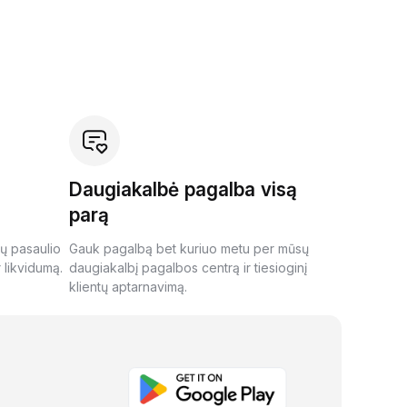
Daugiakalbė pagalba visą
parą
ių pasaulio
Gauk pagalbą bet kuriuo metu per mūsų
 likvidumą.
daugiakalbį pagalbos centrą ir tiesioginį
klientų aptarnavimą.