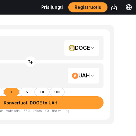
Registruotis
Prisijungti
DOGE
UAH
1
5
10
100
Konvertuoti DOGE to UAH
iai mokesčiai · 350+ kripto · 40+ fiat valiutų