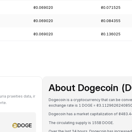
₴0.069020
₴0.071525
₴0.069020
₴0.084355
₴0.069020
₴0.136025
About Dogecoin (
s
a praeities data, ir
Dogecoin is a cryptocurrency that can be conve
rte.
exchange rate is 1 DOGE = ₴3.112962624085
Dogecoin has a market capitalization of ₴483.
The circulating supply is 155B DOGE.
DOGE
Over the last 24 hours, Dogecoin has increase