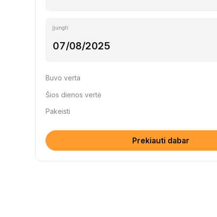
Įjungti
Buvo verta
Šios dienos vertė
Pakeisti
Prekiauti dabar