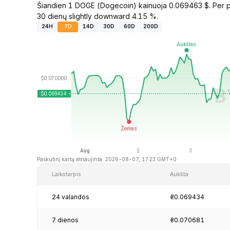
Šiandien 1 DOGE (Dogecoin) kainuoja 0.069463 $. Per pa
30 dienų slightly downward 4.15 %.
24H
7D
14D
30D
60D
200D
Paskutinį kartą atnaujinta: 2026-08-07, 17:23 GMT+0
Laikotarpis
Aukšta
24 valandos
₴0.069434
7 dienos
₴0.070681