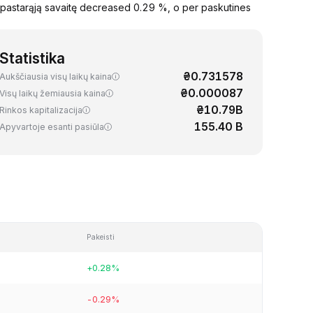
pastarąją savaitę decreased 0.29 %, o per paskutines
Statistika
₴0.731578
Aukščiausia visų laikų kaina
₴0.000087
Visų laikų žemiausia kaina
₴10.79B
Rinkos kapitalizacija
155.40 B
Apyvartoje esanti pasiūla
Pakeisti
+0.28%
-0.29%