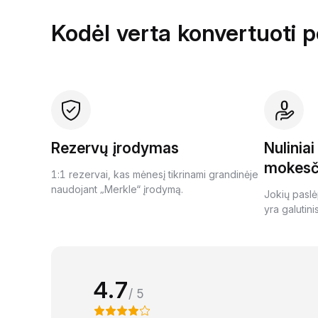
Kodėl verta konvertuoti 
Rezervų įrodymas
Nulinia
mokesč
1:1 rezervai, kas mėnesį tikrinami grandinėje
naudojant „Merkle“ įrodymą.
Jokių paslė
yra galutini
4.7
/ 5