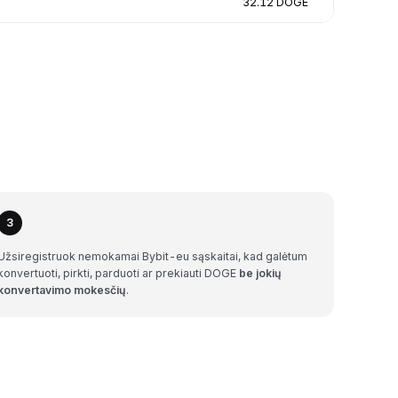
32.12 DOGE
3
Užsiregistruok nemokamai Bybit-eu sąskaitai, kad galėtum
konvertuoti, pirkti, parduoti ar prekiauti DOGE
be jokių
konvertavimo mokesčių
.