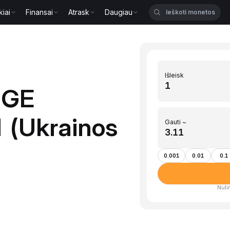
kiai
Finansai
Atrask
Daugiau
Išleisk
OGE
 (Ukrainos
Gauti ~
0.001
0.01
0.1
Nulin