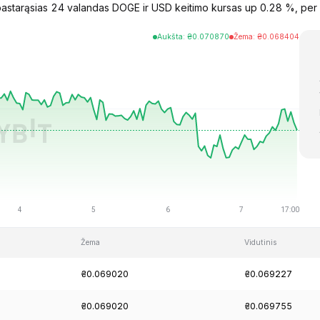
starąsias 24 valandas DOGE ir USD keitimo kursas up 0.28 %, per 
Aukšta
:
₴
0.070870
Žema
:
₴
0.068404
Žema
Vidutinis
₴0.069020
₴0.069227
₴0.069020
₴0.069755