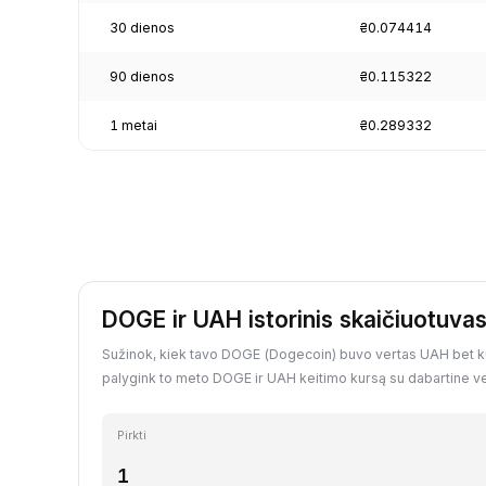
30 dienos
₴0.074414
90 dienos
₴0.115322
1 metai
₴0.289332
DOGE ir UAH istorinis skaičiuotuva
Sužinok, kiek tavo DOGE (Dogecoin) buvo vertas UAH bet kuri
palygink to meto DOGE ir UAH keitimo kursą su dabartine ve
Pirkti