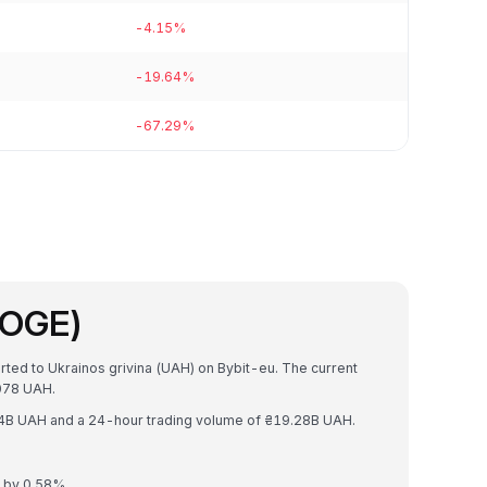
-4.15%
-19.64%
-67.29%
DOGE)
rted to Ukrainos grivina (UAH) on Bybit-eu. The current
078 UAH.
44B UAH and a 24-hour trading volume of ₴19.28B UAH.
d by 0.58%.