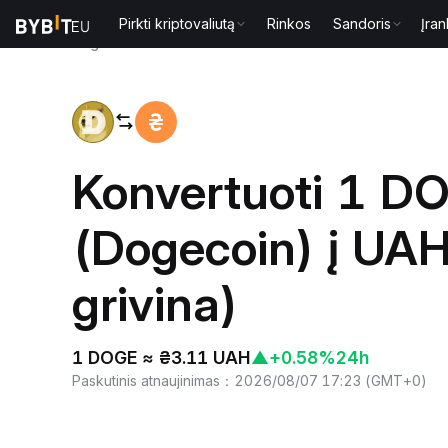
Pirkti kriptovaliutą
Rinkos
Sandoris
Įran
Pagrindinis
DOGE to UAH
Konvertuoti 1 D
(Dogecoin) į UAH
grivina)
1 DOGE ≈ ₴3.11 UAH
▲
+0.58%
24h
Paskutinis atnaujinimas
：
2026/08/07 17:23
(
GMT+0
)