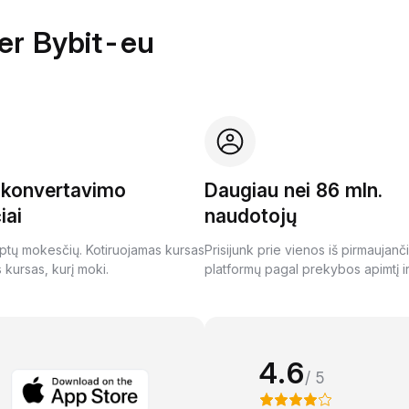
per Bybit-eu
i konvertavimo
Daugiau nei 86 mln.
iai
naudotojų
ptų mokesčių. Kotiruojamas kursas
Prisijunk prie vienos iš pirmaujanč
s kursas, kurį moki.
platformų pagal prekybos apimtį ir
4.6
/ 5