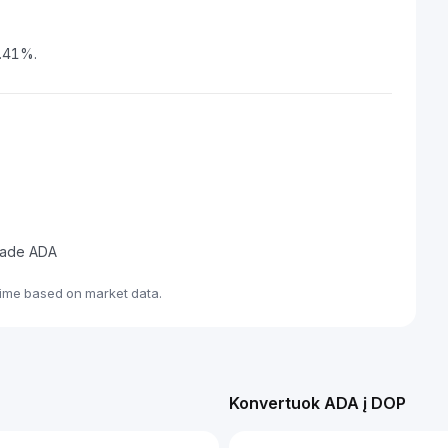
4.41%.
trade ADA
time based on market data.
Konvertuok ADA į DOP