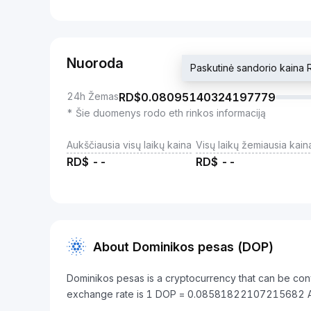
Nuoroda
Paskutinė sandorio kai
24h Žemas
RD$
0.08095140324197779
* Šie duomenys rodo eth rinkos informaciją
Aukščiausia visų laikų kaina
Visų laikų žemiausia kain
RD$
--
RD$
--
About Dominikos pesas (DOP)
Dominikos pesas is a cryptocurrency that can be co
exchange rate is 1 DOP = 0.08581822107215682 