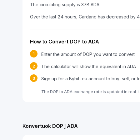
The circulating supply is 37B ADA.
Over the last 24 hours, Cardano has decreased by 
How to Convert DOP to ADA
1
Enter the amount of DOP you want to convert
2
The calculator will show the equivalent in ADA
3
Sign up for a Bybit-eu account to buy, sell, or 
The DOP to ADA exchange rate is updated in real-
Konvertuok DOP į ADA