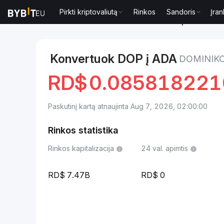
Pirkti kriptovaliutą
Rinkos
Sandoris
Įran
Rinkos
Cardano kaina ADA
Dominikos pesas to C
Konvertuok DOP į ADA
DOMINIK
RD$
0.08581822
Paskutinį kartą atnaujinta Aug 7, 2026, 02:00:00
Rinkos statistika
Rinkos kapitalizacija
24 val. apimtis
7.47B
0