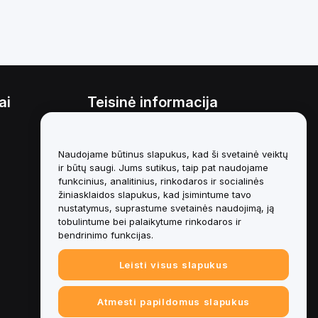
ai
Teisinė informacija
Interesų konfliktų politika
Naudojame būtinus slapukus, kad ši svetainė veiktų
Saugojimo ir administravimo
politikos santrauka
ir būtų saugi. Jums sutikus, taip pat naudojame
funkcinius, analitinius, rinkodaros ir socialinės
ESG informacija
žiniasklaidos slapukus, kad įsimintume tavo
nustatymus, suprastume svetainės naudojimą, ją
Crypto-Asset White Papers
tobulintume bei palaikytume rinkodaros ir
bendrinimo funkcijas.
Leisti visus slapukus
Atmesti papildomus slapukus