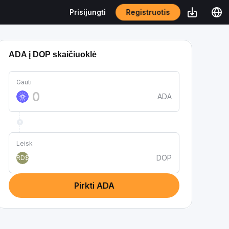
Registruotis
Prisijungti
ADA į DOP skaičiuoklė
Gauti
ADA
Leisk
DOP
RD$
Pirkti ADA