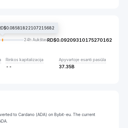
na RD$0.08581822107215682
24h Aukštas
RD$
0.09209310175270162
a
Rinkos kapitalizacija
Apyvartoje esanti pasiūla
--
37.35B
nverted to Cardano (ADA) on Bybit-eu. The current
ADA.