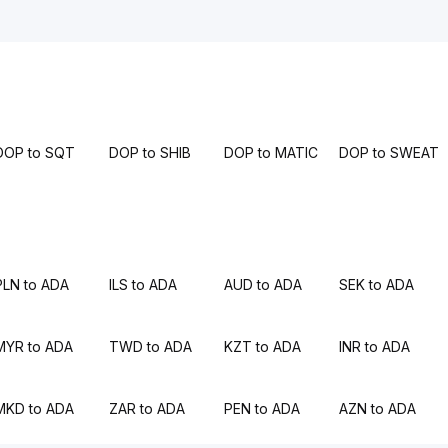
DOP to SQT
DOP to SHIB
DOP to MATIC
DOP to SWEAT
PLN to ADA
ILS to ADA
AUD to ADA
SEK to ADA
MYR to ADA
TWD to ADA
KZT to ADA
INR to ADA
MKD to ADA
ZAR to ADA
PEN to ADA
AZN to ADA