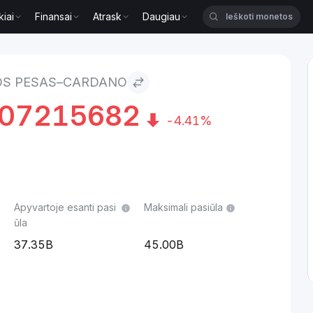
kiai
Finansai
Atrask
Daugiau
ardano
OS PESAS–CARDANO
107215682
-4.41%
Apyvartoje esanti pasi
Maksimali pasiūla
ūla
37.35B
45.00B