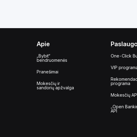
Apie
Paslaug
„Bybit“
One-Click B
bendruomenės
VIP program
Pranešimai
Rekomendac
Mokesčių ir
programa
sandorių apžvalga
Mokesčių AP
„Open Banki
API