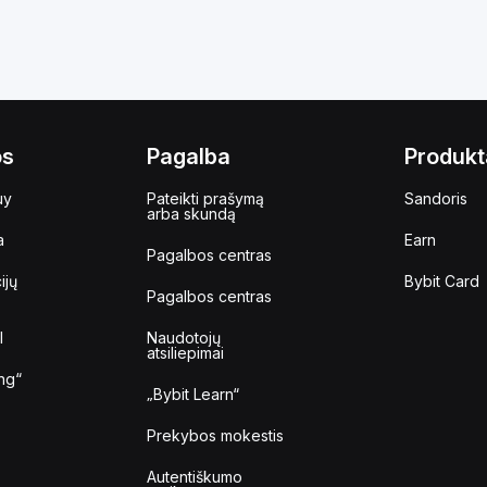
os
Pagalba
Produkt
uy
Pateikti prašymą
Sandoris
arba skundą
a
Earn
Pagalbos centras
ijų
Bybit Card
Pagalbos centras
I
Naudotojų
atsiliepimai
ng“
„Bybit Learn“
Prekybos mokestis
Autentiškumo