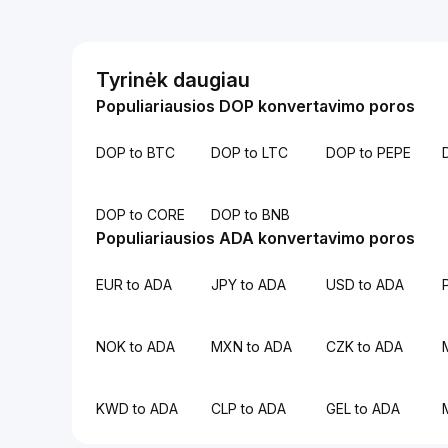
Tyrinėk daugiau
Populiariausios DOP konvertavimo poros
DOP to BTC
DOP to LTC
DOP to PEPE
DOP to CORE
DOP to BNB
Populiariausios ADA konvertavimo poros
EUR to ADA
JPY to ADA
USD to ADA
NOK to ADA
MXN to ADA
CZK to ADA
KWD to ADA
CLP to ADA
GEL to ADA