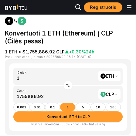
Registruotis
Pagrindinis
ETH to CLP
Konvertuoti 1 ETH (Ethereum) į CLP
(Čilės pesas)
1 ETH ≈ $1,755,886.92 CLP
▲
+0.30%
24h
Paskutinis atnaujinimas
：
2026/08/09 08:14
(
GMT+0
)
Išleisk
ETH
Gauti ~
CLP
0.001
0.01
0.1
1
5
10
100
Konvertuoti ETH to CLP
Nuliniai mokesčiai · 350+ kripto · 40+ fiat valiutų