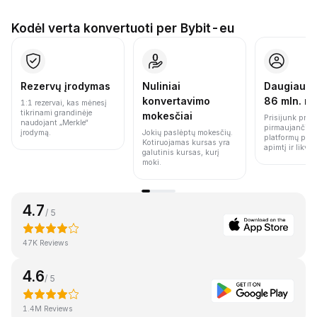
Kodėl verta konvertuoti per Bybit-eu
Rezervų įrodymas
Nuliniai
Daugiau n
konvertavimo
86 mln. n
1:1 rezervai, kas mėnesį
tikrinami grandinėje
mokesčiai
Prisijunk prie 
naudojant „Merkle“
pirmaujančių 
įrodymą.
Jokių paslėptų mokesčių.
platformų pag
Kotiruojamas kursas yra
apimtį ir likvi
galutinis kursas, kurį
moki.
4.7
/ 5
47K Reviews
4.6
/ 5
1.4M Reviews