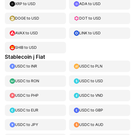
XRP
to
USD
ADA
to
USD
DOGE
to
USD
DOT
to
USD
AVAX
to
USD
LINK
to
USD
SHIB
to
USD
Stablecoin į Fiat
USDC
to
INR
USDC
to
PLN
USDC
to
RON
USDC
to
USD
USDC
to
PHP
USDC
to
VND
USDC
to
EUR
USDC
to
GBP
USDC
to
JPY
USDC
to
AUD