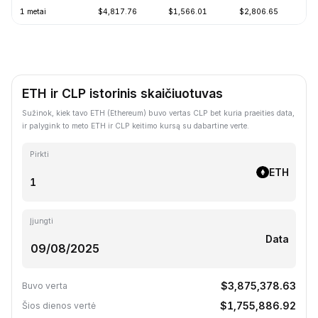
1 metai
$4,817.76
$1,566.01
$2,806.65
-
ETH ir CLP istorinis skaičiuotuvas
Sužinok, kiek tavo ETH (Ethereum) buvo vertas CLP bet kuria praeities data,
ir palygink to meto ETH ir CLP keitimo kursą su dabartine verte.
Pirkti
ETH
Įjungti
Data
$3,875,378.63
Buvo verta
$1,755,886.92
Šios dienos vertė