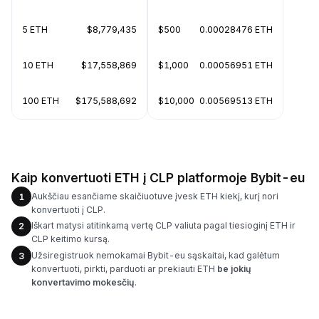
5 ETH
$8,779,435
$500
0.00028476 ETH
10 ETH
$17,558,869
$1,000
0.00056951 ETH
100 ETH
$175,588,692
$10,000
0.00569513 ETH
Kaip konvertuoti ETH į CLP platformoje Bybit-eu
Aukščiau esančiame skaičiuotuve įvesk ETH kiekį, kurį nori
1
konvertuoti į CLP.
Iškart matysi atitinkamą vertę CLP valiuta pagal tiesioginį ETH ir
2
CLP keitimo kursą.
Užsiregistruok nemokamai Bybit-eu sąskaitai, kad galėtum
3
konvertuoti, pirkti, parduoti ar prekiauti ETH
be jokių
konvertavimo mokesčių
.