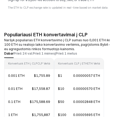
The ETH to CLP exchange rate is updated in real-time based on market data.
Populiariausi ETH konvertavimai į CLP
Naršyk populiarias ETH konvertavimo į CLP sumas nuo 0,001 ETH iki
100 ETH su realiojo laiko konvertavimo vertėmis, pagrįstomis Bybit-
eu agreguotomis rinkos formuotojo kainomis.
Dabar
Prieš 24 val.
Prieš 1 mėnesį
Prieš 1 metus
Konvertuok ETH į CLP
CLP Vertė
Konvertuok CLP į ETH
ETH Vertė
0.001 ETH
$1,755.89
$1
0.00000057 ETH
0.01 ETH
$17,558.87
$10
0.00000570 ETH
0.1 ETH
$175,588.69
$50
0.00002848 ETH
1 ETH
$1,755,887
$100
0.00005695 ETH