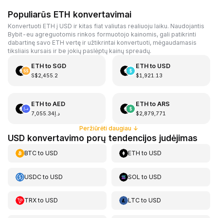
Populiarūs ETH konvertavimai
Konvertuoti ETH į USD ir kitas fiat valiutas realiuoju laiku. Naudojantis
Bybit-eu agreguotomis rinkos formuotojo kainomis, gali patikrinti
dabartinę savo ETH vertę ir užtikrintai konvertuoti, mėgaudamasis
tiksliais kursais ir be jokių paslėptų kainų spreadų.
ETH
to
SGD
ETH
to
USD
S$2,455.2
$1,921.13
ETH
to
AED
ETH
to
ARS
د.إ7,055.34
$2,879,771
Peržiūrėti daugiau
↓
USD konvertavimo porų tendencijos judėjimas
BTC
to
USD
ETH
to
USD
USDC
to
USD
SOL
to
USD
TRX
to
USD
LTC
to
USD