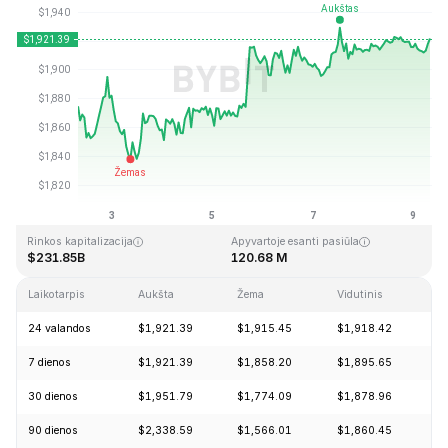
Paskutinį kartą atnaujinta: 2026-08-09, 08:14 GMT+0
Aukščiausia visų laikų kaina
Visų laikų žemiausia kaina
$4,946.05
$0.432979
Rinkos kapitalizacija
Apyvartoje esanti pasiūla
$231.85B
120.68 M
Laikotarpis
Aukšta
Žema
Vidutinis
Pa
24 valandos
$1,921.39
$1,915.45
$1,918.42
+
7 dienos
$1,921.39
$1,858.20
$1,895.65
+
30 dienos
$1,951.79
$1,774.09
$1,878.96
+
90 dienos
$2,338.59
$1,566.01
$1,860.45
+