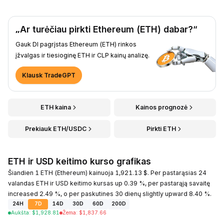
„Ar turėčiau pirkti Ethereum (ETH) dabar?“
Gauk DI pagrįstas Ethereum (ETH) rinkos
įžvalgas ir tiesioginę ETH ir CLP kainų analizę.
Klausk TradeGPT
ETH kaina
Kainos prognozė
Prekiauk ETH/USDC
Pirkti ETH
ETH ir USD keitimo kurso grafikas
Šiandien 1 ETH (Ethereum) kainuoja 1,921.13 $. Per pastarąsias 24
valandas ETH ir USD keitimo kursas up 0.39 %, per pastarąją savaitę
increased 2.49 %, o per paskutines 30 dienų slightly upward 8.40 %.
24H
7D
14D
30D
60D
200D
Aukšta
:
$
1,928.81
Žema
:
$
1,837.66