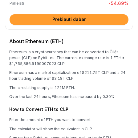
-54.69
%
Pakeisti
Prekiauti dabar
About Ethereum (ETH)
Ethereum is a cryptocurrency that can be converted to Čilės
pesas (CLP) on Bybit-eu. The current exchange rate is 1 ETH =
$1,755,886.9199007023 CLP.
Ethereum has a market capitalization of $211.75T CLP and a 24-
hour trading volume of $3.18T CLP.
The circulating supply is 121M ETH.
Over the last 24 hours, Ethereum has increased by 0.30%.
How to Convert ETH to CLP
Enter the amount of ETH you want to convert
The calculator will show the equivalent in CLP
Sign up for a Bybit-eu account to buy, sell, or trade ETH