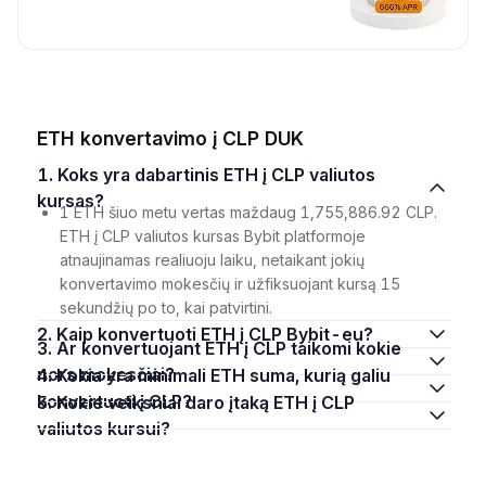
ETH konvertavimo į CLP DUK
1. Koks yra dabartinis ETH į CLP valiutos
kursas?
1 ETH šiuo metu vertas maždaug 1,755,886.92 CLP.
ETH į CLP valiutos kursas Bybit platformoje
atnaujinamas realiuoju laiku, netaikant jokių
konvertavimo mokesčių ir užfiksuojant kursą 15
sekundžių po to, kai patvirtini.
2. Kaip konvertuoti ETH į CLP Bybit-eu?
3. Ar konvertuojant ETH į CLP taikomi kokie
nors mokesčiai?
4. Kokia yra minimali ETH suma, kurią galiu
konvertuoti į CLP?
5. Kokie veiksniai daro įtaką ETH į CLP
valiutos kursui?