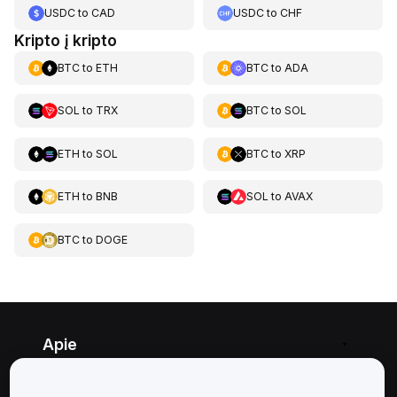
USDC
to
CAD
USDC
to
CHF
Kripto į kripto
BTC
to
ETH
BTC
to
ADA
SOL
to
TRX
BTC
to
SOL
ETH
to
SOL
BTC
to
XRP
ETH
to
BNB
SOL
to
AVAX
BTC
to
DOGE
Apie
Paslaugos