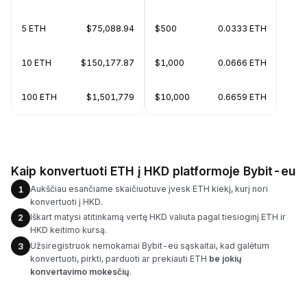
5 ETH
$75,088.94
$500
0.0333 ETH
10 ETH
$150,177.87
$1,000
0.0666 ETH
100 ETH
$1,501,779
$10,000
0.6659 ETH
Kaip konvertuoti ETH į HKD platformoje Bybit-eu
Aukščiau esančiame skaičiuotuve įvesk ETH kiekį, kurį nori
1
konvertuoti į HKD.
Iškart matysi atitinkamą vertę HKD valiuta pagal tiesioginį ETH ir
2
HKD keitimo kursą.
Užsiregistruok nemokamai Bybit-eu sąskaitai, kad galėtum
3
konvertuoti, pirkti, parduoti ar prekiauti ETH
be jokių
konvertavimo mokesčių
.