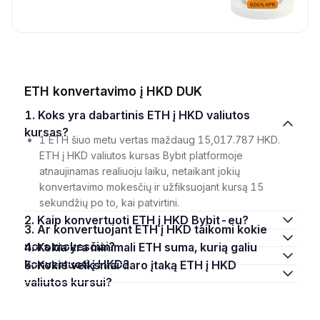
ETH konvertavimo į HKD DUK
1. Koks yra dabartinis ETH į HKD valiutos
kursas?
1 ETH šiuo metu vertas maždaug 15,017.787 HKD.
ETH į HKD valiutos kursas Bybit platformoje
atnaujinamas realiuoju laiku, netaikant jokių
konvertavimo mokesčių ir užfiksuojant kursą 15
sekundžių po to, kai patvirtini.
2. Kaip konvertuoti ETH į HKD Bybit-eu?
3. Ar konvertuojant ETH į HKD taikomi kokie
nors mokesčiai?
4. Kokia yra minimali ETH suma, kurią galiu
konvertuoti į HKD?
5. Kokie veiksniai daro įtaką ETH į HKD
valiutos kursui?