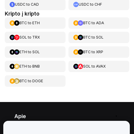
USDC
to
CAD
USDC
to
CHF
Kripto į kripto
BTC
to
ETH
BTC
to
ADA
SOL
to
TRX
BTC
to
SOL
ETH
to
SOL
BTC
to
XRP
ETH
to
BNB
SOL
to
AVAX
BTC
to
DOGE
Apie
Paslaugos