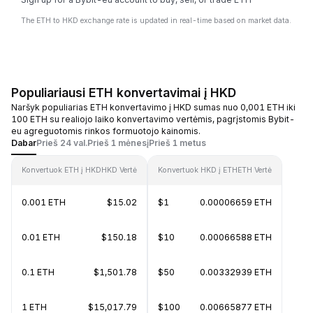
The ETH to HKD exchange rate is updated in real-time based on market data.
Populiariausi ETH konvertavimai į HKD
Naršyk populiarias ETH konvertavimo į HKD sumas nuo 0,001 ETH iki
100 ETH su realiojo laiko konvertavimo vertėmis, pagrįstomis Bybit-
eu agreguotomis rinkos formuotojo kainomis.
Dabar
Prieš 24 val.
Prieš 1 mėnesį
Prieš 1 metus
Konvertuok ETH į HKD
HKD Vertė
Konvertuok HKD į ETH
ETH Vertė
0.001 ETH
$15.02
$1
0.00006659 ETH
0.01 ETH
$150.18
$10
0.00066588 ETH
0.1 ETH
$1,501.78
$50
0.00332939 ETH
1 ETH
$15,017.79
$100
0.00665877 ETH