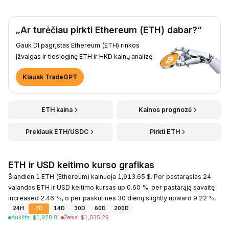
„Ar turėčiau pirkti Ethereum (ETH) dabar?“
Gauk DI pagrįstas Ethereum (ETH) rinkos
įžvalgas ir tiesioginę ETH ir HKD kainų analizę.
Klausk TradeGPT
ETH kaina
Kainos prognozė
Prekiauk ETH/USDC
Pirkti ETH
ETH ir USD keitimo kurso grafikas
Šiandien 1 ETH (Ethereum) kainuoja 1,913.65 $. Per pastarąsias 24
valandas ETH ir USD keitimo kursas up 0.60 %, per pastarąją savaitę
increased 2.46 %, o per paskutines 30 dienų slightly upward 9.22 %.
24H
7D
14D
30D
60D
200D
Aukšta
:
$
1,928.81
Žema
:
$
1,835.29