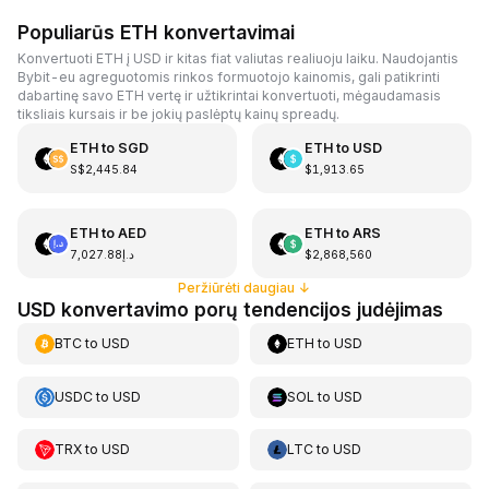
Populiarūs ETH konvertavimai
Konvertuoti ETH į USD ir kitas fiat valiutas realiuoju laiku. Naudojantis
Bybit-eu agreguotomis rinkos formuotojo kainomis, gali patikrinti
dabartinę savo ETH vertę ir užtikrintai konvertuoti, mėgaudamasis
tiksliais kursais ir be jokių paslėptų kainų spreadų.
ETH
to
SGD
ETH
to
USD
S$2,445.84
$1,913.65
ETH
to
AED
ETH
to
ARS
د.إ7,027.88
$2,868,560
Peržiūrėti daugiau
↓
USD konvertavimo porų tendencijos judėjimas
BTC
to
USD
ETH
to
USD
USDC
to
USD
SOL
to
USD
TRX
to
USD
LTC
to
USD