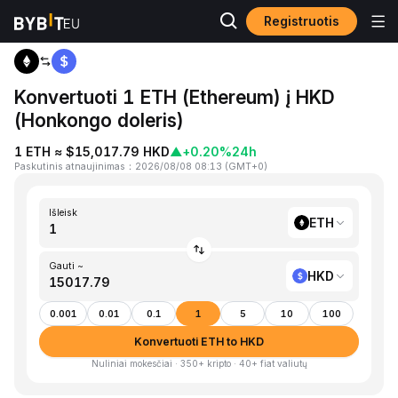
Registruotis
Pagrindinis
ETH to HKD
Konvertuoti 1 ETH (Ethereum) į HKD
(Honkongo doleris)
1 ETH ≈ $15,017.79 HKD
▲
+0.20%
24h
Paskutinis atnaujinimas
：
2026/08/08 08:13
(
GMT+0
)
Išleisk
ETH
Gauti ~
HKD
0.001
0.01
0.1
1
5
10
100
Konvertuoti ETH to HKD
Nuliniai mokesčiai · 350+ kripto · 40+ fiat valiutų