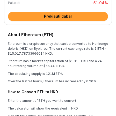
-51.04
%
Pakeisti
Prekiauti dabar
About Ethereum (ETH)
Ethereum is a cryptocurrency that can be converted to Honkongo
doleris (HKD) on Bybit-eu. The current exchange rate is 1 ETH =
$15,017.78733966014 HKD.
Ethereum has a market capitalization of $1.81T HKD and a 24-
hour trading volume of $56.44B HKD.
The circulating supply is 121M ETH.
Over the last 24 hours, Ethereum has increased by 0.20%.
How to Convert ETH to HKD
Enter the amount of ETH you want to convert
The calculator will show the equivalent in HKD
Sign up for a Bybit-eu account to buy, sell, or trade ETH