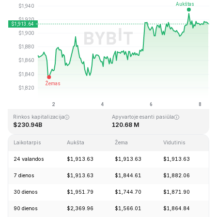
Paskutinį kartą atnaujinta: 2026-08-08, 08:13 GMT+0
Aukščiausia visų laikų kaina
Visų laikų žemiausia kaina
$4,946.05
$0.432979
Rinkos kapitalizacija
Apyvartoje esanti pasiūla
$230.94B
120.68 M
Laikotarpis
Aukšta
Žema
Vidutinis
Pa
24 valandos
$1,913.63
$1,913.63
$1,913.63
+
7 dienos
$1,913.63
$1,844.61
$1,882.06
+
30 dienos
$1,951.79
$1,744.70
$1,871.90
+
90 dienos
$2,369.96
$1,566.01
$1,864.84
+