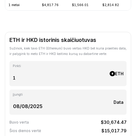
1 metai
$4,817.76
$1,566.01
$2,814.82
-
ETH ir HKD istorinis skaičiuotuvas
Sužinok, kiek tavo ETH (Ethereum) buvo vertas HKD bet kuria praeities data,
ir palygink to meto ETH ir HKD keitimo kursą su dabartine verte.
Pirkti
ETH
Įjungti
Data
$30,674.47
Buvo verta
$15,017.79
Šios dienos vertė