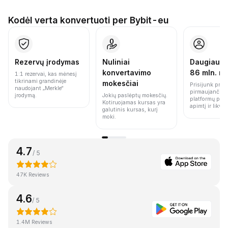
Kodėl verta konvertuoti per Bybit-eu
Rezervų įrodymas
Nuliniai
Daugiau n
konvertavimo
86 mln. n
1:1 rezervai, kas mėnesį
tikrinami grandinėje
mokesčiai
Prisijunk prie 
naudojant „Merkle“
pirmaujančių 
įrodymą.
Jokių paslėptų mokesčių.
platformų pag
Kotiruojamas kursas yra
apimtį ir likvi
galutinis kursas, kurį
moki.
4.7
/ 5
47K Reviews
4.6
/ 5
1.4M Reviews