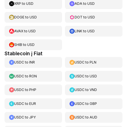
XRP
to
USD
ADA
to
USD
DOGE
to
USD
DOT
to
USD
AVAX
to
USD
LINK
to
USD
SHIB
to
USD
Stablecoin į Fiat
USDC
to
INR
USDC
to
PLN
USDC
to
RON
USDC
to
USD
USDC
to
PHP
USDC
to
VND
USDC
to
EUR
USDC
to
GBP
USDC
to
JPY
USDC
to
AUD