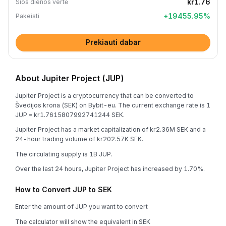
kr1.76
Šios dienos vertė
+
19455.95
%
Pakeisti
Prekiauti dabar
About Jupiter Project (JUP)
Jupiter Project is a cryptocurrency that can be converted to
Švedijos krona (SEK) on Bybit-eu. The current exchange rate is 1
JUP = kr1.7615807992741244 SEK.
Jupiter Project has a market capitalization of kr2.36M SEK and a
24-hour trading volume of kr202.57K SEK.
The circulating supply is 1B JUP.
Over the last 24 hours, Jupiter Project has increased by 1.70%.
How to Convert JUP to SEK
Enter the amount of JUP you want to convert
The calculator will show the equivalent in SEK