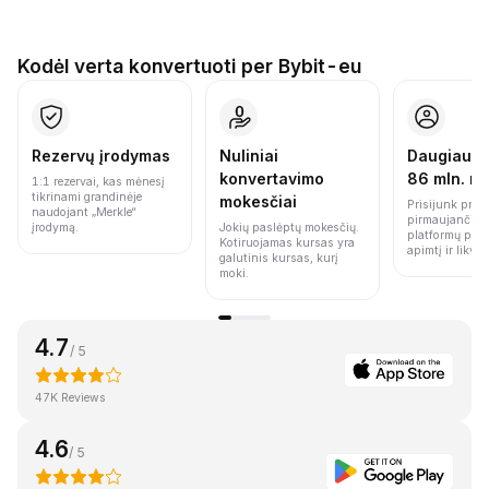
Kodėl verta konvertuoti per Bybit-eu
Rezervų įrodymas
Nuliniai
Daugiau n
konvertavimo
86 mln. n
1:1 rezervai, kas mėnesį
tikrinami grandinėje
mokesčiai
Prisijunk prie 
naudojant „Merkle“
pirmaujančių 
įrodymą.
Jokių paslėptų mokesčių.
platformų pag
Kotiruojamas kursas yra
apimtį ir likvi
galutinis kursas, kurį
moki.
4.7
/ 5
47K Reviews
4.6
/ 5