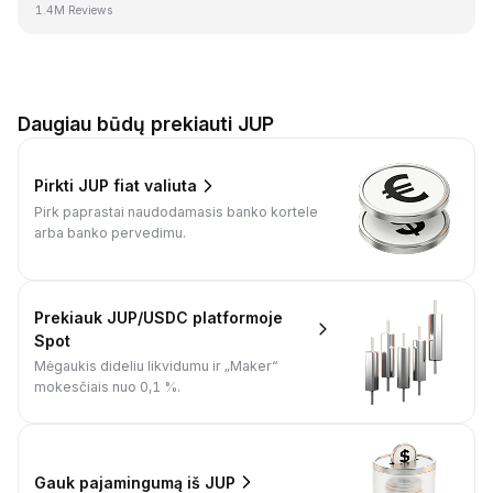
1.4M Reviews
Daugiau būdų prekiauti JUP
Pirkti JUP fiat valiuta
Pirk paprastai naudodamasis banko kortele
arba banko pervedimu.
Prekiauk JUP/USDC platformoje
Spot
Mėgaukis dideliu likvidumu ir „Maker“
mokesčiais nuo 0,1 %.
Gauk pajamingumą iš JUP