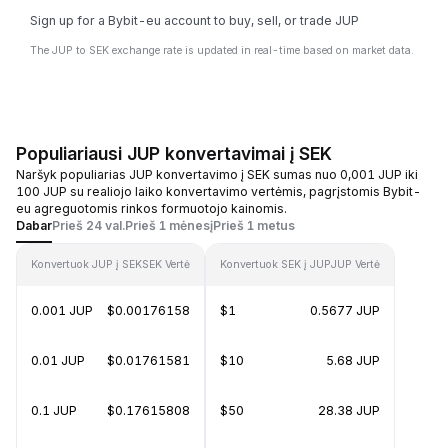
Sign up for a Bybit-eu account to buy, sell, or trade JUP
The JUP to SEK exchange rate is updated in real-time based on market data.
Populiariausi JUP konvertavimai į SEK
Naršyk populiarias JUP konvertavimo į SEK sumas nuo 0,001 JUP iki
100 JUP su realiojo laiko konvertavimo vertėmis, pagrįstomis Bybit-
eu agreguotomis rinkos formuotojo kainomis.
Dabar
Prieš 24 val.
Prieš 1 mėnesį
Prieš 1 metus
Konvertuok JUP į SEK
SEK Vertė
Konvertuok SEK į JUP
JUP Vertė
0.001 JUP
$0.00176158
$1
0.5677 JUP
0.01 JUP
$0.01761581
$10
5.68 JUP
0.1 JUP
$0.17615808
$50
28.38 JUP