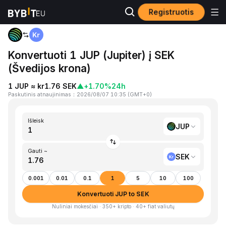
Registruotis
Pagrindinis
JUP to SEK
Konvertuoti 1 JUP (Jupiter) į SEK
(Švedijos krona)
1 JUP ≈ kr1.76 SEK
▲
+1.70%
24h
Paskutinis atnaujinimas
：
2026/08/07 10:35
(
GMT+0
)
Išleisk
JUP
Gauti ~
SEK
0.001
0.01
0.1
1
5
10
100
Konvertuoti JUP to SEK
Nuliniai mokesčiai · 350+ kripto · 40+ fiat valiutų