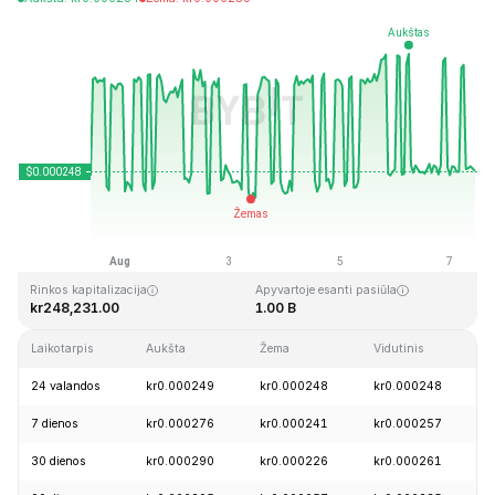
Paskutinį kartą atnaujinta: 2026-08-07, 10:35 GMT+0
Aukščiausia visų laikų kaina
Visų laikų žemiausia kaina
kr0.128999
kr0.000004
Rinkos kapitalizacija
Apyvartoje esanti pasiūla
kr248,231.00
1.00 B
Laikotarpis
Aukšta
Žema
Vidutinis
P
24 valandos
kr0.000249
kr0.000248
kr0.000248
+
7 dienos
kr0.000276
kr0.000241
kr0.000257
+
30 dienos
kr0.000290
kr0.000226
kr0.000261
-