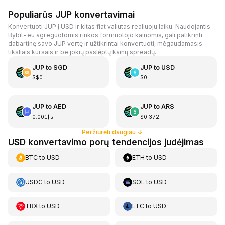
Populiarūs JUP konvertavimai
Konvertuoti JUP į USD ir kitas fiat valiutas realiuoju laiku. Naudojantis
Bybit-eu agreguotomis rinkos formuotojo kainomis, gali patikrinti
dabartinę savo JUP vertę ir užtikrintai konvertuoti, mėgaudamasis
tiksliais kursais ir be jokių paslėptų kainų spreadų.
JUP
to
SGD
JUP
to
USD
S$0
$0
JUP
to
AED
JUP
to
ARS
د.إ0.001
$0.372
Peržiūrėti daugiau
↓
USD konvertavimo porų tendencijos judėjimas
BTC
to
USD
ETH
to
USD
USDC
to
USD
SOL
to
USD
TRX
to
USD
LTC
to
USD