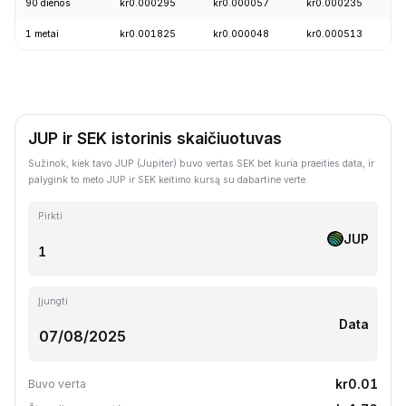
90 dienos
kr0.000295
kr0.000057
kr0.000235
+
1 metai
kr0.001825
kr0.000048
kr0.000513
-
JUP ir SEK istorinis skaičiuotuvas
Sužinok, kiek tavo JUP (Jupiter) buvo vertas SEK bet kuria praeities data, ir
palygink to meto JUP ir SEK keitimo kursą su dabartine verte.
Pirkti
JUP
Įjungti
Data
kr0.01
Buvo verta