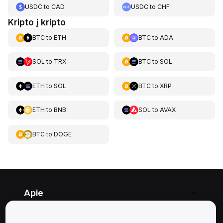
USDC
to
CAD
USDC
to
CHF
Kripto į kripto
BTC
to
ETH
BTC
to
ADA
SOL
to
TRX
BTC
to
SOL
ETH
to
SOL
BTC
to
XRP
ETH
to
BNB
SOL
to
AVAX
BTC
to
DOGE
Apie
Paslaugos