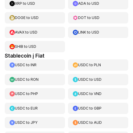
XRP
to
USD
ADA
to
USD
DOGE
to
USD
DOT
to
USD
AVAX
to
USD
LINK
to
USD
SHIB
to
USD
Stablecoin į Fiat
USDC
to
INR
USDC
to
PLN
USDC
to
RON
USDC
to
USD
USDC
to
PHP
USDC
to
VND
USDC
to
EUR
USDC
to
GBP
USDC
to
JPY
USDC
to
AUD