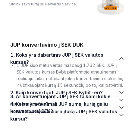
Didink savo turtą su Rewards Service.
JUP konvertavimo į SEK DUK
1. Koks yra dabartinis JUP į SEK valiutos
kursas?
1 JUP šiuo metu vertas maždaug 1.762 SEK. JUP į
SEK valiutos kursas Bybit platformoje atnaujinamas
realiuoju laiku, netaikant jokių konvertavimo mokesčių
ir užfiksuojant kursą 15 sekundžių po to, kai patvirtini.
2. Kaip konvertuoti JUP į SEK Bybit-eu?
3. Ar konvertuojant JUP į SEK taikomi kokie
nors mokesčiai?
4. Kokia yra minimali JUP suma, kurią galiu
konvertuoti į SEK?
5. Kokie veiksniai daro įtaką JUP į SEK valiutos
kursui?