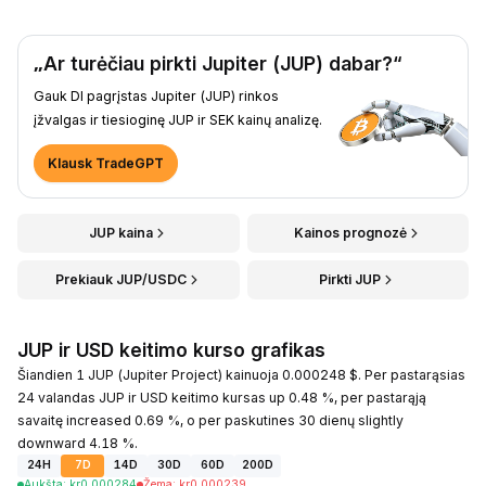
„Ar turėčiau pirkti Jupiter (JUP) dabar?“
Gauk DI pagrįstas Jupiter (JUP) rinkos
įžvalgas ir tiesioginę JUP ir SEK kainų analizę.
Klausk TradeGPT
JUP kaina
Kainos prognozė
Prekiauk JUP/USDC
Pirkti JUP
JUP ir USD keitimo kurso grafikas
Šiandien 1 JUP (Jupiter Project) kainuoja 0.000248 $. Per pastarąsias
24 valandas JUP ir USD keitimo kursas up 0.48 %, per pastarąją
savaitę increased 0.69 %, o per paskutines 30 dienų slightly
downward 4.18 %.
24H
7D
14D
30D
60D
200D
Aukšta
:
kr
0.000284
Žema
:
kr
0.000239