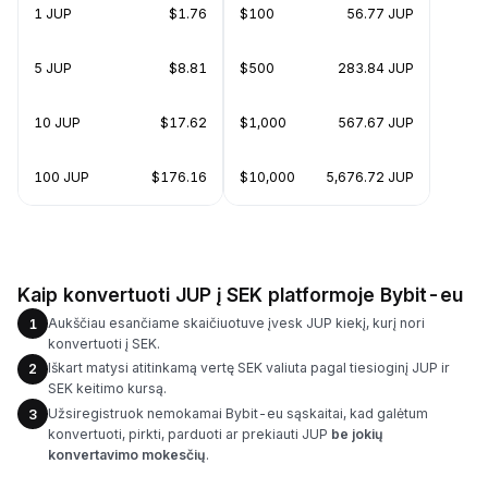
1 JUP
$1.76
$100
56.77 JUP
5 JUP
$8.81
$500
283.84 JUP
10 JUP
$17.62
$1,000
567.67 JUP
100 JUP
$176.16
$10,000
5,676.72 JUP
Kaip konvertuoti JUP į SEK platformoje Bybit-eu
Aukščiau esančiame skaičiuotuve įvesk JUP kiekį, kurį nori
1
konvertuoti į SEK.
Iškart matysi atitinkamą vertę SEK valiuta pagal tiesioginį JUP ir
2
SEK keitimo kursą.
Užsiregistruok nemokamai Bybit-eu sąskaitai, kad galėtum
3
konvertuoti, pirkti, parduoti ar prekiauti JUP
be jokių
konvertavimo mokesčių
.