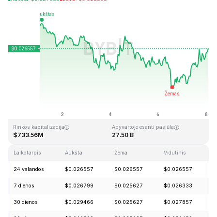
Paskutinį kartą atnaujinta: 2026-08-08, 01:51 GMT+0
Aukščiausia visų laikų kaina
Visų laikų žemiausia kaina
$0.207411
$0.000171
Rinkos kapitalizacija
Apyvartoje esanti pasiūla
$733.56M
27.50 B
Laikotarpis
Aukšta
Žema
Vidutinis
P
24 valandos
$0.026557
$0.026557
$0.026557
+
7 dienos
$0.026799
$0.025627
$0.026333
-
30 dienos
$0.029466
$0.025627
$0.027857
-