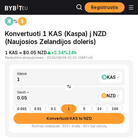
Registruotis
Pagrindinis
KAS to NZD
Konvertuoti 1 KAS (Kaspa) į NZD
(Naujosios Zelandijos doleris)
1 KAS ≈ $0.05 NZD
▲
+3.34%
24h
Paskutinis atnaujinimas
：
2026/08/08 01:51
(
GMT+0
)
Išleisk
KAS
Gauti ~
NZD
0.001
0.01
0.1
1
5
10
100
Konvertuoti KAS to NZD
Nuliniai mokesčiai · 350+ kripto · 40+ fiat valiutų