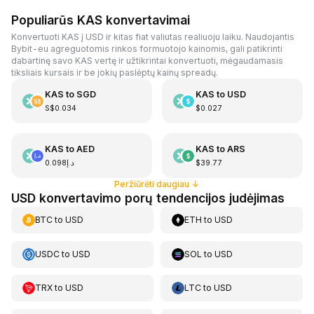
Populiarūs KAS konvertavimai
Konvertuoti KAS į USD ir kitas fiat valiutas realiuoju laiku. Naudojantis
Bybit-eu agreguotomis rinkos formuotojo kainomis, gali patikrinti
dabartinę savo KAS vertę ir užtikrintai konvertuoti, mėgaudamasis
tiksliais kursais ir be jokių paslėptų kainų spreadų.
KAS
to
SGD
KAS
to
USD
S$0.034
$0.027
KAS
to
AED
KAS
to
ARS
د.إ0.098
$39.77
Peržiūrėti daugiau
↓
USD konvertavimo porų tendencijos judėjimas
BTC
to
USD
ETH
to
USD
USDC
to
USD
SOL
to
USD
TRX
to
USD
LTC
to
USD