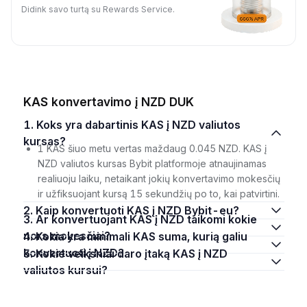
Didink savo turtą su Rewards Service.
KAS konvertavimo į NZD DUK
1. Koks yra dabartinis KAS į NZD valiutos
kursas?
1 KAS šiuo metu vertas maždaug 0.045 NZD. KAS į
NZD valiutos kursas Bybit platformoje atnaujinamas
realiuoju laiku, netaikant jokių konvertavimo mokesčių
ir užfiksuojant kursą 15 sekundžių po to, kai patvirtini.
2. Kaip konvertuoti KAS į NZD Bybit-eu?
3. Ar konvertuojant KAS į NZD taikomi kokie
nors mokesčiai?
4. Kokia yra minimali KAS suma, kurią galiu
konvertuoti į NZD?
5. Kokie veiksniai daro įtaką KAS į NZD
valiutos kursui?