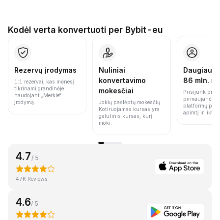
Kodėl verta konvertuoti per Bybit-eu
Rezervų įrodymas
Nuliniai
Daugiau n
konvertavimo
86 mln. n
1:1 rezervai, kas mėnesį
tikrinami grandinėje
mokesčiai
Prisijunk prie 
naudojant „Merkle“
pirmaujančių 
įrodymą.
Jokių paslėptų mokesčių.
platformų pag
Kotiruojamas kursas yra
apimtį ir likvi
galutinis kursas, kurį
moki.
4.7
/ 5
47K Reviews
4.6
/ 5