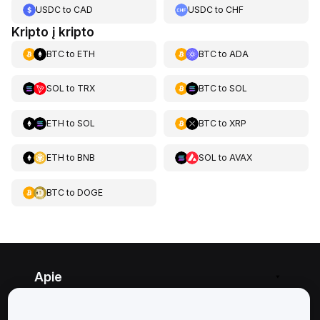
USDC
to
CAD
USDC
to
CHF
Kripto į kripto
BTC
to
ETH
BTC
to
ADA
SOL
to
TRX
BTC
to
SOL
ETH
to
SOL
BTC
to
XRP
ETH
to
BNB
SOL
to
AVAX
BTC
to
DOGE
Apie
Paslaugos