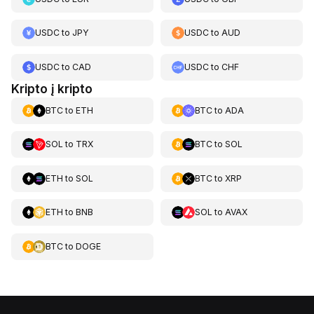
USDC
to
JPY
USDC
to
AUD
USDC
to
CAD
USDC
to
CHF
Kripto į kripto
BTC
to
ETH
BTC
to
ADA
SOL
to
TRX
BTC
to
SOL
ETH
to
SOL
BTC
to
XRP
ETH
to
BNB
SOL
to
AVAX
BTC
to
DOGE