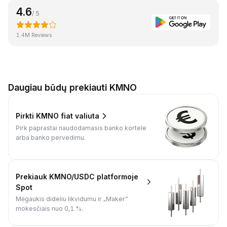
4.6
/ 5
1.4M Reviews
Daugiau būdų prekiauti KMNO
Pirkti KMNO fiat valiuta
Pirk paprastai naudodamasis banko kortele
arba banko pervedimu.
Prekiauk KMNO/USDC platformoje
Spot
Mėgaukis dideliu likvidumu ir „Maker“
mokesčiais nuo 0,1 %.