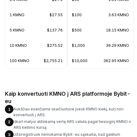
1 KMNO
$27.55
$100
3.63 KMNO
5 KMNO
$137.76
$500
18.15 KMNO
10 KMNO
$275.52
$1,000
36.29 KMNO
100 KMNO
$2,755.21
$10,000
362.95 KMNO
Kaip konvertuoti KMNO į ARS platformoje Bybit-
eu
Aukščiau esančiame skaičiuotuve įvesk KMNO kiekį, kurį nori
1
konvertuoti į ARS.
Iškart matysi atitinkamą vertę ARS valiuta pagal tiesioginį KMNO ir
2
ARS keitimo kursą.
Užsiregistruok nemokamai Bybit-eu sąskaitai, kad galėtum
3