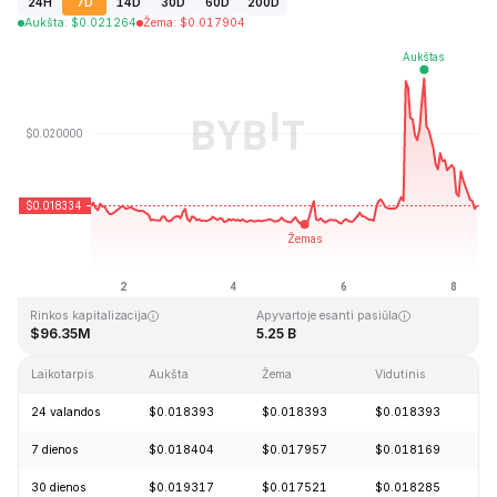
24H
7D
14D
30D
60D
200D
Aukšta
:
$
0.021264
Žema
:
$
0.017904
Paskutinį kartą atnaujinta: 2026-08-08, 09:42 GMT+0
Aukščiausia visų laikų kaina
Visų laikų žemiausia kaina
$0.247842
$0.013427
Rinkos kapitalizacija
Apyvartoje esanti pasiūla
$96.35M
5.25 B
Laikotarpis
Aukšta
Žema
Vidutinis
P
24 valandos
$0.018393
$0.018393
$0.018393
-
7 dienos
$0.018404
$0.017957
$0.018169
-
30 dienos
$0.019317
$0.017521
$0.018285
-