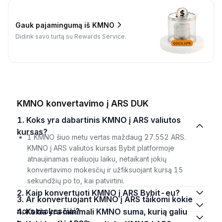
Gauk pajamingumą iš KMNO
Didink savo turtą su Rewards Service.
KMNO konvertavimo į ARS DUK
1. Koks yra dabartinis KMNO į ARS valiutos
kursas?
1 KMNO šiuo metu vertas maždaug 27.552 ARS.
KMNO į ARS valiutos kursas Bybit platformoje
atnaujinamas realiuoju laiku, netaikant jokių
konvertavimo mokesčių ir užfiksuojant kursą 15
sekundžių po to, kai patvirtini.
2. Kaip konvertuoti KMNO į ARS Bybit-eu?
3. Ar konvertuojant KMNO į ARS taikomi kokie
nors mokesčiai?
4. Kokia yra minimali KMNO suma, kurią galiu