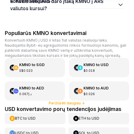
konvertuoti į ARS?
5. Kokie veiksniai daro įtaką KMNO į ARS
valiutos kursui?
Populiarūs KMNO konvertavimai
Konvertuoti KMNO į USD ir kitas fiat valiutas realiuoju laiku.
Naudojantis Bybit-eu agreguotomis rinkos formuotojo kainomis, gali
patikrinti dabartinę savo KMNO vertę ir užtikrintai konvertuoti,
mėgaudamasis tiksliais kursais ir be jokių paslėptų kainų spreadų.
KMNO
to
SGD
KMNO
to
USD
S$0.023
$0.018
KMNO
to
AED
KMNO
to
AUD
د.إ0.067
$0.026
Peržiūrėti daugiau
↓
USD konvertavimo porų tendencijos judėjimas
BTC
to
USD
ETH
to
USD
USDC
to
USD
SOL
to
USD