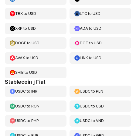
TRX
to
USD
LTC
to
USD
XRP
to
USD
ADA
to
USD
DOGE
to
USD
DOT
to
USD
AVAX
to
USD
LINK
to
USD
SHIB
to
USD
Stablecoin į Fiat
USDC
to
INR
USDC
to
PLN
USDC
to
RON
USDC
to
USD
USDC
to
PHP
USDC
to
VND
USDC
to
EUR
USDC
to
GBP