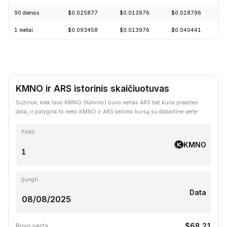
90 dienos
$0.025877
$0.013976
$0.018796
+
1 metai
$0.093458
$0.013976
$0.040441
-
KMNO ir ARS istorinis skaičiuotuvas
Sužinok, kiek tavo KMNO (Kamino) buvo vertas ARS bet kuria praeities
data, ir palygink to meto KMNO ir ARS keitimo kursą su dabartine verte.
Pirkti
KMNO
Įjungti
Data
$68.21
Buvo verta