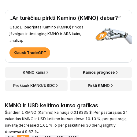
„Ar turėčiau pirkti Kamino (KMNO) dabar?“
Gauk DI pagrįstas Kamino (KMNO) rinkos
įžvalgas ir tiesioginę KMNO ir ARS kainų
analizę.
Klausk TradeGPT
KMNO kaina
Kainos prognozė
Prekiauk KMNO/USDC
Pirkti KMNO
KMNO ir USD keitimo kurso grafikas
Šiandien 1 KMNO (Kamino) kainuoja 0.018335 $. Per pastarąsias 24
valandas KMNO ir USD keitimo kursas down 10.13 %, per pastarąją
savaitę decreased 1.61 %, o per paskutines 30 dienų slightly
downward 9.67 %.