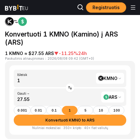
Registruotis
Pagrindinis
KMNO to ARS
Konvertuoti 1 KMNO (Kamino) į ARS
(ARS)
1 KMNO ≈ $27.55 ARS
▼
-11.25%
24h
Paskutinis atnaujinimas
：
2026/08/08 09:42
(
GMT+0
)
Išleisk
KMNO
Gauti ~
ARS
0.001
0.01
0.1
1
5
10
100
Konvertuoti KMNO to ARS
Nuliniai mokesčiai · 350+ kripto · 40+ fiat valiutų