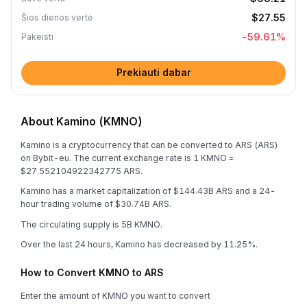
$27.55
Šios dienos vertė
-59.61
%
Pakeisti
Prekiauti dabar
About Kamino (KMNO)
Kamino is a cryptocurrency that can be converted to ARS (ARS)
on Bybit-eu. The current exchange rate is 1 KMNO =
$27.552104922342775 ARS.
Kamino has a market capitalization of $144.43B ARS and a 24-
hour trading volume of $30.74B ARS.
The circulating supply is 5B KMNO.
Over the last 24 hours, Kamino has decreased by 11.25%.
How to Convert KMNO to ARS
Enter the amount of KMNO you want to convert