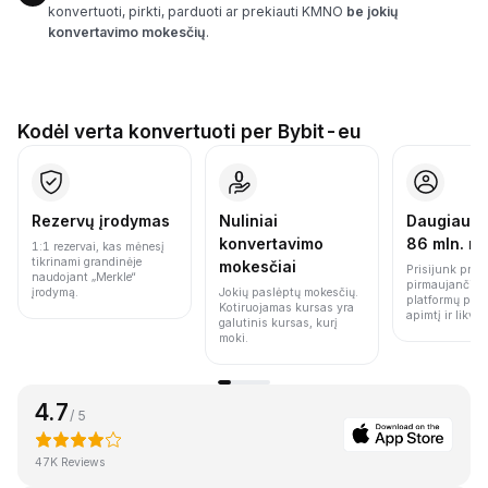
konvertuoti, pirkti, parduoti ar prekiauti KMNO
be jokių
konvertavimo mokesčių
.
Kodėl verta konvertuoti per Bybit-eu
Rezervų įrodymas
Nuliniai
Daugiau n
konvertavimo
86 mln. n
1:1 rezervai, kas mėnesį
tikrinami grandinėje
mokesčiai
Prisijunk prie 
naudojant „Merkle“
pirmaujančių 
įrodymą.
Jokių paslėptų mokesčių.
platformų pag
Kotiruojamas kursas yra
apimtį ir likvi
galutinis kursas, kurį
moki.
4.7
/ 5
47K Reviews