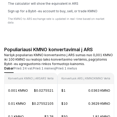
The calculator will show the equivalent in ARS
Sign up for a Bybit-eu account to buy, sell, or trade KMNO
The KMNO to ARS exchange rate is updated in real-time based on market
data.
Populiariausi KMNO konvertavimai į ARS
Naršyk populiarias KMNO konvertavimo į ARS sumas nuo 0,001 KMNO
iki 100 KMNO su realiojo laiko konvertavimo vertėmis, pagrįstomis
Bybit-eu agreguotomis rinkos formuotojo kainomis.
Dabar
Prieš 24 val.
Prieš 1 mėnesį
Prieš 1 metus
Konvertuok KMNO į ARS
ARS Vertė
Konvertuok ARS į KMNO
KMNO Vertė
0.001 KMNO
$0.0275521
$1
0.0363 KMNO
0.01 KMNO
$0.27552105
$10
0.3629 KMNO
0.1 KMNO
$2.76
$50
1.81 KMNO