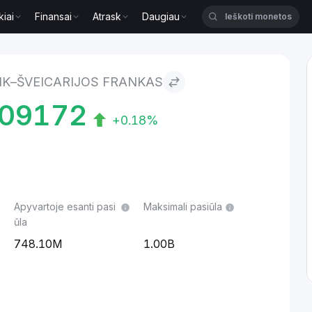
kiai
Finansai
Atrask
Daugiau
jos frankas
NK–ŠVEICARIJOS FRANKAS
109172
+0.18%
Apyvartoje esanti pasi
Maksimali pasiūla
ūla
748.10M
1.00B