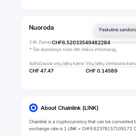
Nuoroda
Paskutinė sando
24h Žemas
CHF
6.52033549482284
* Šie duomenys rodo eth rinkos informaciją
Aukščiausia visų laikų kaina
Visų laikų žemiausia kain
CHF
47.47
CHF
0.14589
About Chainlink (LINK)
Chainlink is a cryptocurrency that can be converted 
exchange rate is 1 LINK = CHF6.62378157109172 