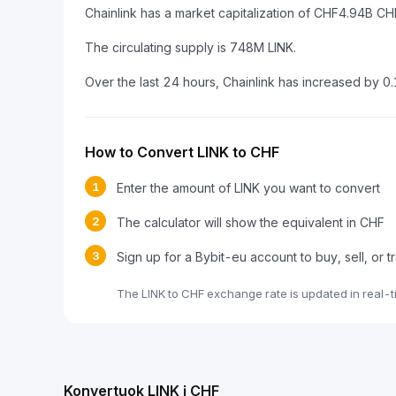
Chainlink has a market capitalization of CHF4.94B 
The circulating supply is 748M LINK.
Over the last 24 hours, Chainlink has increased by 0
How to Convert LINK to CHF
1
Enter the amount of LINK you want to convert
2
The calculator will show the equivalent in CHF
3
Sign up for a Bybit-eu account to buy, sell, or t
The LINK to CHF exchange rate is updated in real-
Konvertuok LINK į CHF