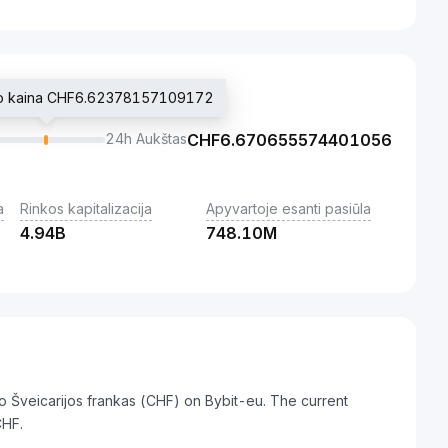
rio kaina CHF6.62378157109172
24h Aukštas
CHF
6.670655574401056
a
Rinkos kapitalizacija
Apyvartoje esanti pasiūla
4.94B
748.10M
to Šveicarijos frankas (CHF) on Bybit-eu. The current
CHF.