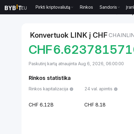
Pirkti kriptovaliutą
Rinkos
Sandoris
Įran
Rinkos
Chainlink kaina LINK
Chainlink to Šveicari
Konvertuok LINK į CHF
CHAINLI
CHF
6.62378157
Paskutinį kartą atnaujinta Aug 6, 2026, 06:00:00
Rinkos statistika
Rinkos kapitalizacija
24 val. apimtis
6.12B
8.18