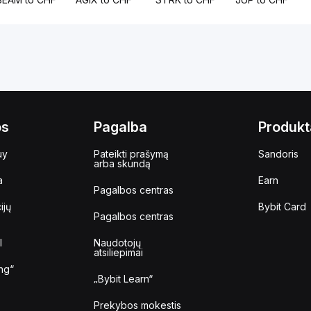
os
Pagalba
Produkt
uy
Pateikti prašymą
Sandoris
arba skundą
a
Earn
Pagalbos centras
ijų
Bybit Card
Pagalbos centras
I
Naudotojų
atsiliepimai
ng“
„Bybit Learn“
Prekybos mokestis