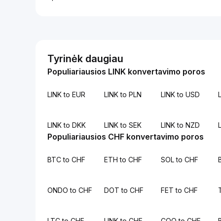
Tyrinėk daugiau
Populiariausios LINK konvertavimo poros
LINK to EUR
LINK to PLN
LINK to USD
L
LINK to DKK
LINK to SEK
LINK to NZD
Populiariausios CHF konvertavimo poros
BTC to CHF
ETH to CHF
SOL to CHF
ONDO to CHF
DOT to CHF
FET to CHF
LTC to CHF
LINK to CHF
COQ to CHF