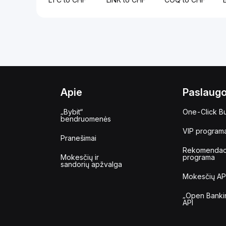
Apie
Paslaug
„Bybit“
One-Click B
bendruomenės
VIP program
Pranešimai
Rekomendac
Mokesčių ir
programa
sandorių apžvalga
Mokesčių AP
„Open Banki
API