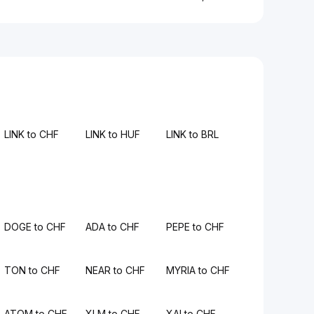
LINK to CHF
LINK to HUF
LINK to BRL
DOGE to CHF
ADA to CHF
PEPE to CHF
TON to CHF
NEAR to CHF
MYRIA to CHF
ATOM to CHF
XLM to CHF
XAI to CHF