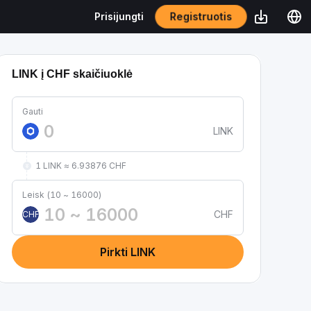
Registruotis
Prisijungti
LINK į CHF skaičiuoklė
Gauti
LINK
1 LINK ≈ 6.93876 CHF
Leisk (10 ~ 16000)
CHF
CHF
Pirkti LINK