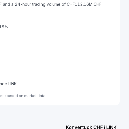
CHF and a 24-hour trading volume of CHF112.16M CHF.
.18%.
rade LINK
time based on market data.
Konvertuok CHF į LINK