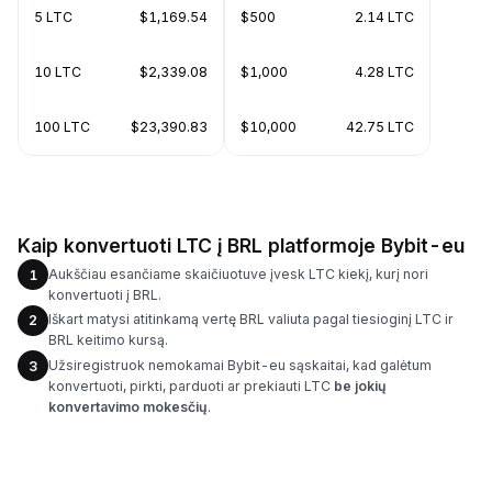
5 LTC
$1,169.54
$500
2.14 LTC
10 LTC
$2,339.08
$1,000
4.28 LTC
100 LTC
$23,390.83
$10,000
42.75 LTC
Kaip konvertuoti LTC į BRL platformoje Bybit-eu
Aukščiau esančiame skaičiuotuve įvesk LTC kiekį, kurį nori
1
konvertuoti į BRL.
Iškart matysi atitinkamą vertę BRL valiuta pagal tiesioginį LTC ir
2
BRL keitimo kursą.
Užsiregistruok nemokamai Bybit-eu sąskaitai, kad galėtum
3
konvertuoti, pirkti, parduoti ar prekiauti LTC
be jokių
konvertavimo mokesčių
.