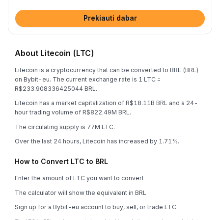
Prekiauti dabar
About Litecoin (LTC)
Litecoin is a cryptocurrency that can be converted to BRL (BRL)
on Bybit-eu. The current exchange rate is 1 LTC =
R$233.908336425044 BRL.
Litecoin has a market capitalization of R$18.11B BRL and a 24-
hour trading volume of R$822.49M BRL.
The circulating supply is 77M LTC.
Over the last 24 hours, Litecoin has increased by 1.71%.
How to Convert LTC to BRL
Enter the amount of LTC you want to convert
The calculator will show the equivalent in BRL
Sign up for a Bybit-eu account to buy, sell, or trade LTC