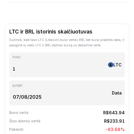
LTC ir BRL istorinis skaičiuotuvas
Sužinok, kiek tavo LTC (Litecoin) buvo vertas BRL bet kuria praeities data, ir
palygink to meto LTC ir BRL keitimo kursą su dabartine verte.
Pirkti
LTC
Įjungti
Data
R$643.94
Buvo verta
R$233.91
Šios dienos vertė
-63.68
%
Pakeisti