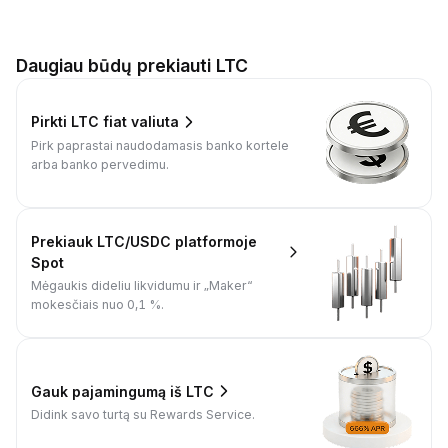
Daugiau būdų prekiauti LTC
Pirkti LTC fiat valiuta
Pirk paprastai naudodamasis banko kortele
arba banko pervedimu.
Prekiauk LTC/USDC platformoje
Spot
Mėgaukis dideliu likvidumu ir „Maker“
mokesčiais nuo 0,1 %.
Gauk pajamingumą iš LTC
Didink savo turtą su Rewards Service.