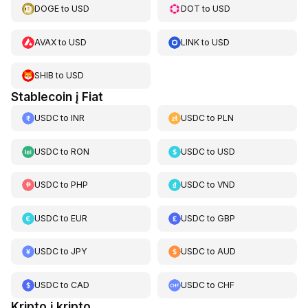
DOGE
to
USD
DOT
to
USD
AVAX
to
USD
LINK
to
USD
SHIB
to
USD
Stablecoin į Fiat
USDC
to
INR
USDC
to
PLN
USDC
to
RON
USDC
to
USD
USDC
to
PHP
USDC
to
VND
USDC
to
EUR
USDC
to
GBP
USDC
to
JPY
USDC
to
AUD
USDC
to
CAD
USDC
to
CHF
Kripto į kripto