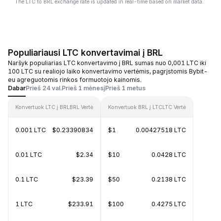
The LTC to BRL exchange rate is updated in real-time based on market data.
Populiariausi LTC konvertavimai į BRL
Naršyk populiarias LTC konvertavimo į BRL sumas nuo 0,001 LTC iki
100 LTC su realiojo laiko konvertavimo vertėmis, pagrįstomis Bybit-
eu agreguotomis rinkos formuotojo kainomis.
Dabar
Prieš 24 val.
Prieš 1 mėnesį
Prieš 1 metus
Konvertuok LTC į BRL
BRL Vertė
Konvertuok BRL į LTC
LTC Vertė
0.001 LTC
$0.23390834
$1
0.00427518 LTC
0.01 LTC
$2.34
$10
0.0428 LTC
0.1 LTC
$23.39
$50
0.2138 LTC
1 LTC
$233.91
$100
0.4275 LTC