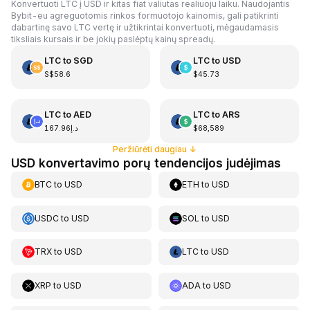
Konvertuoti LTC į USD ir kitas fiat valiutas realiuoju laiku. Naudojantis
Bybit-eu agreguotomis rinkos formuotojo kainomis, gali patikrinti
dabartinę savo LTC vertę ir užtikrintai konvertuoti, mėgaudamasis
tiksliais kursais ir be jokių paslėptų kainų spreadų.
LTC
to
SGD
LTC
to
USD
S$58.6
$45.73
LTC
to
AED
LTC
to
ARS
د.إ167.96
$68,589
Peržiūrėti daugiau
↓
USD konvertavimo porų tendencijos judėjimas
BTC
to
USD
ETH
to
USD
USDC
to
USD
SOL
to
USD
TRX
to
USD
LTC
to
USD
XRP
to
USD
ADA
to
USD