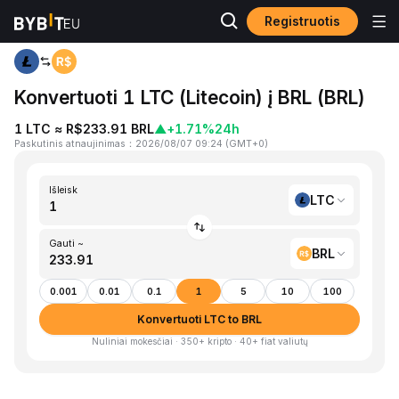
Registruotis
Pagrindinis
LTC to BRL
Konvertuoti 1 LTC (Litecoin) į BRL (BRL)
1 LTC ≈ R$233.91 BRL
▲
+1.71%
24h
Paskutinis atnaujinimas
：
2026/08/07 09:24
(
GMT+0
)
Išleisk
LTC
Gauti ~
BRL
0.001
0.01
0.1
1
5
10
100
Konvertuoti LTC to BRL
Nuliniai mokesčiai · 350+ kripto · 40+ fiat valiutų