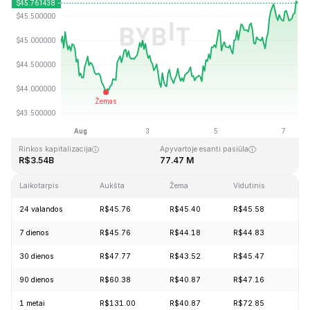
Paskutinį kartą atnaujinta: 2026-08-07, 09:24 GMT+0
Aukščiausia visų laikų kaina
Visų laikų žemiausia kaina
R$410.26
R$1.15
Rinkos kapitalizacija
Apyvartoje esanti pasiūla
R$3.54B
77.47 M
Laikotarpis
Aukšta
Žema
Vidutinis
Pak
24 valandos
R$45.76
R$45.40
R$45.58
+1
7 dienos
R$45.76
R$44.18
R$44.83
+1
30 dienos
R$47.77
R$43.52
R$45.47
+5
90 dienos
R$60.38
R$40.87
R$47.16
+7
1 metai
R$131.00
R$40.87
R$72.85
-6