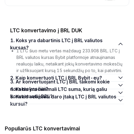
LTC konvertavimo į BRL DUK
1. Koks yra dabartinis LTC į BRL valiutos
kursas?
1 LTC šiuo metu vertas maždaug 233.908 BRL. LTC į
BRL valiutos kursas Bybit platformoje atnaujinamas
realiuoju laiku, netaikant jokių konvertavimo mokesčių
ir užfiksuojant kursą 15 sekundžių po to, kai patvirtini.
2. Kaip konvertuoti LTC į BRL Bybit-eu?
3. Ar konvertuojant LTC į BRL taikomi kokie
nors mokesčiai?
4. Kokia yra minimali LTC suma, kurią galiu
konvertuoti į BRL?
5. Kokie veiksniai daro įtaką LTC į BRL valiutos
kursui?
Populiarūs LTC konvertavimai