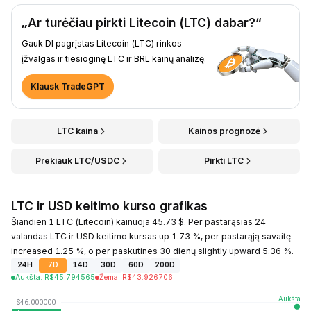
„Ar turėčiau pirkti Litecoin (LTC) dabar?“
Gauk DI pagrįstas Litecoin (LTC) rinkos
įžvalgas ir tiesioginę LTC ir BRL kainų analizę.
Klausk TradeGPT
LTC kaina
Kainos prognozė
Prekiauk LTC/USDC
Pirkti LTC
LTC ir USD keitimo kurso grafikas
Šiandien 1 LTC (Litecoin) kainuoja 45.73 $. Per pastarąsias 24
valandas LTC ir USD keitimo kursas up 1.73 %, per pastarąją savaitę
increased 1.25 %, o per paskutines 30 dienų slightly upward 5.36 %.
24H
7D
14D
30D
60D
200D
Aukšta
:
R$
45.794565
Žema
:
R$
43.926706