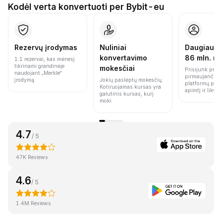
Kodėl verta konvertuoti per Bybit-eu
Rezervų įrodymas
Nuliniai
Daugiau n
konvertavimo
86 mln. n
1:1 rezervai, kas mėnesį
tikrinami grandinėje
mokesčiai
Prisijunk prie 
naudojant „Merkle“
pirmaujančių 
įrodymą.
Jokių paslėptų mokesčių.
platformų pag
Kotiruojamas kursas yra
apimtį ir likvi
galutinis kursas, kurį
moki.
4.7
/ 5
47K Reviews
4.6
/ 5
1.4M Reviews