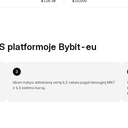
$126.38
$10,000
LS platformoje Bybit-eu
2
Iškart matysi atitinkamą vertę ILS valiuta pagal tiesioginį MNT
ir ILS keitimo kursą.