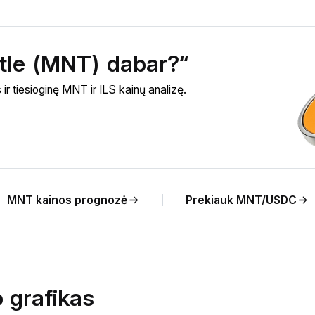
ntle (MNT) dabar?“
r tiesioginę MNT ir ILS kainų analizę.
MNT kainos prognozė
Prekiauk MNT/USDC
 grafikas