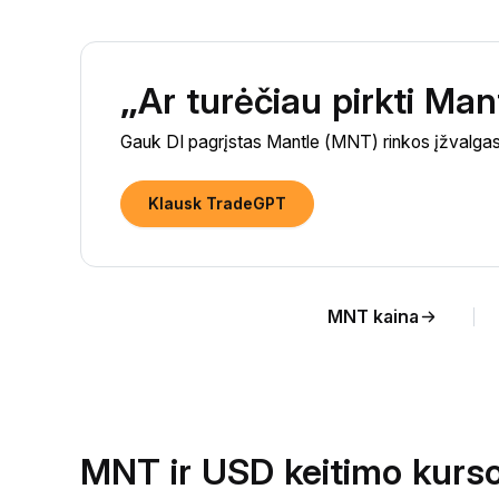
„Ar turėčiau pirkti Ma
Gauk DI pagrįstas Mantle (MNT) rinkos įžvalgas i
Klausk TradeGPT
MNT kaina
MNT ir USD keitimo kurso