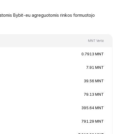
įstomis Bybit-eu agreguotomis rinkos formuotojo
MNT Vertė
0.7913 MNT
7.91 MNT
39.56 MNT
79.13 MNT
395.64 MNT
791.29 MNT