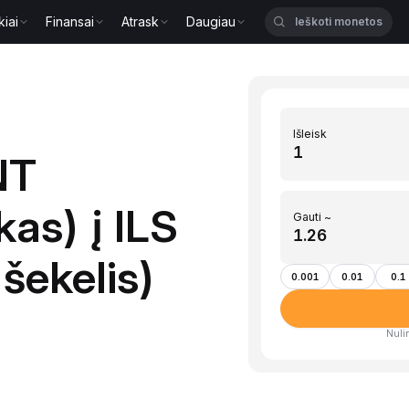
kiai
Finansai
Atrask
Daugiau
Išleisk
NT
kas) į ILS
Gauti ~
 šekelis)
0.001
0.01
0.1
Nulin