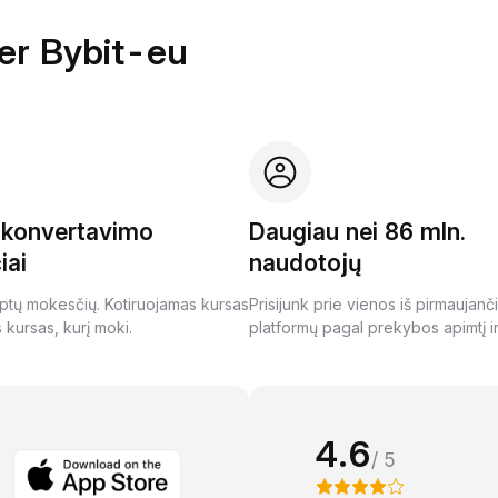
per Bybit-eu
i konvertavimo
Daugiau nei 86 mln.
iai
naudotojų
ptų mokesčių. Kotiruojamas kursas
Prisijunk prie vienos iš pirmaujanč
s kursas, kurį moki.
platformų pagal prekybos apimtį ir
4.6
/ 5