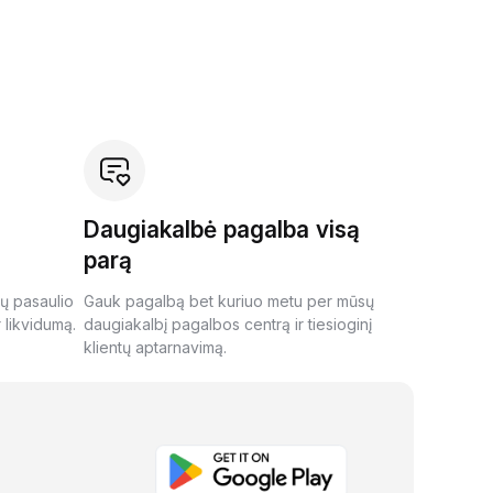
Daugiakalbė pagalba visą
parą
ių pasaulio
Gauk pagalbą bet kuriuo metu per mūsų
 likvidumą.
daugiakalbį pagalbos centrą ir tiesioginį
klientų aptarnavimą.