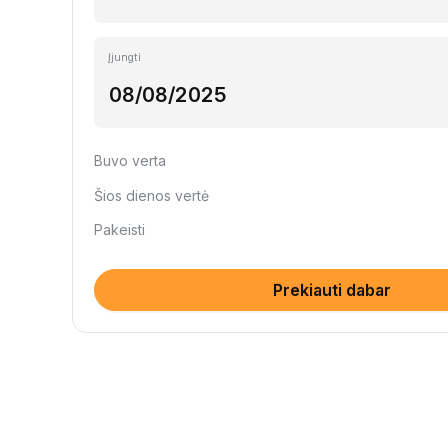
Įjungti
Buvo verta
Šios dienos vertė
Pakeisti
Prekiauti dabar