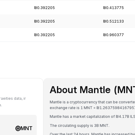
₪0.392205
₪0.413775
₪0.392205
₪0.512133
₪0.392205
₪0.960377
About Mantle (MN
eities data, ir
Mantle is a cryptocurrency that can be converted
e.
exchange rate is 1 MNT = ₪1.26375984167957
Mantle has a market capitalization of ₪4.17B I
The circulating supply is 3B MNT.
MNT
Over the last 24 hours, Mantle has increased b