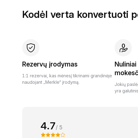
Kodėl verta konvertuoti 
Rezervų įrodymas
Nulinia
mokesč
1:1 rezervai, kas mėnesį tikrinami grandinėje
naudojant „Merkle“ įrodymą.
Jokių paslė
yra galutini
4.7
/ 5