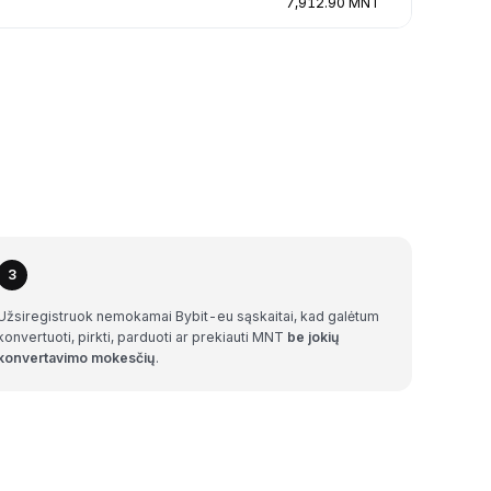
7,912.90 MNT
3
Užsiregistruok nemokamai Bybit-eu sąskaitai, kad galėtum
konvertuoti, pirkti, parduoti ar prekiauti MNT
be jokių
konvertavimo mokesčių
.