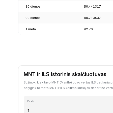
30 dienos
₪0.441317
90 dienos
₪0.713537
1 metai
₪2.70
MNT ir ILS istorinis skaičiuotuvas
Sužinok, kiek tavo MNT (Mantle) buvo vertas ILS bet kuria pra
palygink to meto MNT ir ILS keitimo kursą su dabartine vert
Pirkti