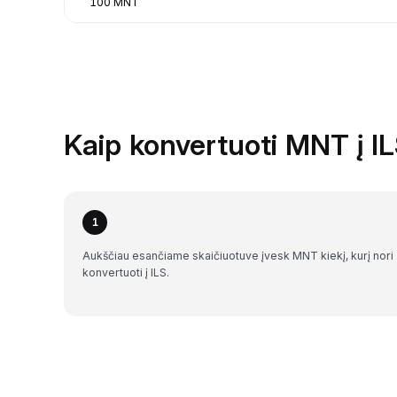
100 MNT
Kaip konvertuoti MNT į I
1
Aukščiau esančiame skaičiuotuve įvesk MNT kiekį, kurį nori
konvertuoti į ILS.