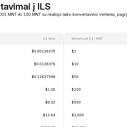
avimai į ILS
001 MNT iki 100 MNT su realiojo laiko konvertavimo vertėmis, pagr
ILS Vertė
Konvertuok ILS į MNT
$0.00126376
$1
$0.0126376
$10
$0.12637598
$50
$1.26
$100
$6.32
$500
$12.64
$1,000