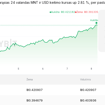
rąsias 24 valandas MNT ir USD keitimo kursas up 2.81 %, per pasta
Aukšta
:
₪
0.421182
Žema
:
₪
0.391335
Žema
Vidutinis
₪0.420907
₪0.420907
₪0.394679
₪0.403936