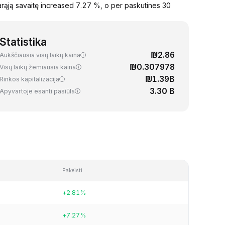
rąją savaitę increased 7.27 %, o per paskutines 30
Statistika
₪2.86
Aukščiausia visų laikų kaina
₪0.307978
Visų laikų žemiausia kaina
₪1.39B
Rinkos kapitalizacija
3.30 B
Apyvartoje esanti pasiūla
Pakeisti
+2.81%
+7.27%