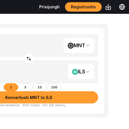
Registruotis
Prisijungti
MNT
ILS
1
5
10
100
Konvertuoti MNT to ILS
iai mokesčiai · 350+ kripto · 40+ fiat valiutų