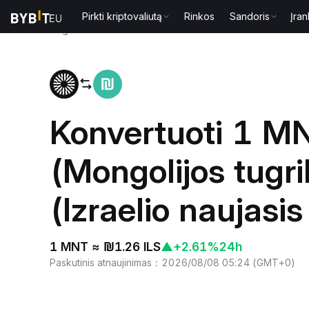
Pirkti kriptovaliutą
Rinkos
Sandoris
Įran
Pagrindinis
MNT to ILS
Konvertuoti 1 M
(Mongolijos tugri
(Izraelio naujasis
1 MNT ≈ ₪1.26 ILS
▲
+2.61%
24h
Paskutinis atnaujinimas
：
2026/08/08 05:24
(
GMT+0
)