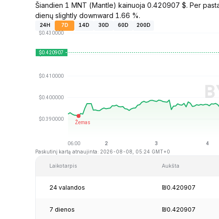
Šiandien 1 MNT (Mantle) kainuoja 0.420907 $. Per pasta
dienų slightly downward 1.66 %.
24H
7D
14D
30D
60D
200D
Paskutinį kartą atnaujinta: 2026-08-08, 05:24 GMT+0
Laikotarpis
Aukšta
24 valandos
₪0.420907
7 dienos
₪0.420907