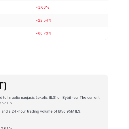
-1.66%
-22.54%
-60.73%
T)
 to Izraelio naujasis šekelis (ILS) on Bybit-eu. The current
57 ILS.
LS and a 24-hour trading volume of ₪56.95M ILS.
y 2.61%.