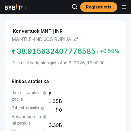
Registruotis
Rinkos
Mantle kaina MNT
Mantle to Indijos rupija
Konvertuok MNT į INR
MANTLE–INDIJOS RUPIJA
₹
38.915632407776585
+0.59%
Paskutinį kartą atnaujinta Aug 6, 2026, 19:00:00
Rinkos statistika
Rinkos kapitali
zacija
1.35B
24 val. apimtis
0
Apyvartoje esa
nti pasiūla
3.30B