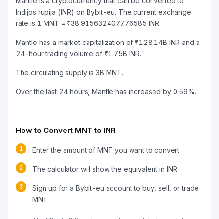
Mantle is a cryptocurrency that can be converted to
Indijos rupija (INR) on Bybit-eu. The current exchange
rate is 1 MNT = ₹38.915632407776585 INR.
Mantle has a market capitalization of ₹128.14B INR and a
24-hour trading volume of ₹1.75B INR.
The circulating supply is 3B MNT.
Over the last 24 hours, Mantle has increased by 0.59%.
How to Convert MNT to INR
1
Enter the amount of MNT you want to convert
2
The calculator will show the equivalent in INR
3
Sign up for a Bybit-eu account to buy, sell, or trade
MNT