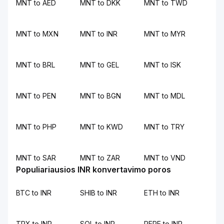
MNT to AED
MNT to DKK
MNT to TWD
MNT to MXN
MNT to INR
MNT to MYR
MNT to BRL
MNT to GEL
MNT to ISK
MNT to PEN
MNT to BGN
MNT to MDL
MNT to PHP
MNT to KWD
MNT to TRY
MNT to SAR
MNT to ZAR
MNT to VND
Populiariausios INR konvertavimo poros
BTC to INR
SHIB to INR
ETH to INR
TRX to INR
SOL to INR
PEPE to INR