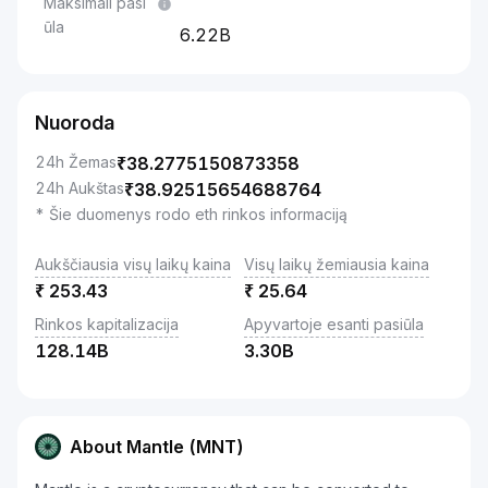
Maksimali pasi
ūla
6.22B
Nuoroda
24h Žemas
₹
38.2775150873358
24h Aukštas
₹
38.92515654688764
* Šie duomenys rodo eth rinkos informaciją
Aukščiausia visų laikų kaina
Visų laikų žemiausia kaina
₹
253.43
₹
25.64
Rinkos kapitalizacija
Apyvartoje esanti pasiūla
128.14B
3.30B
About Mantle (MNT)