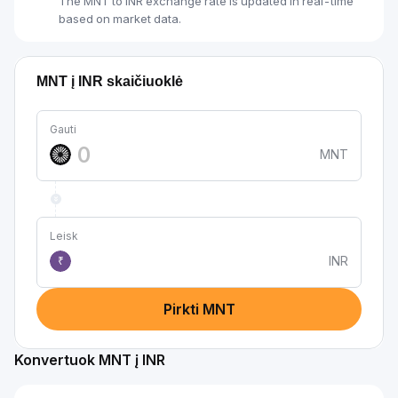
The MNT to INR exchange rate is updated in real-time
based on market data.
MNT į INR skaičiuoklė
Gauti
MNT
Leisk
INR
₹
Pirkti MNT
Konvertuok MNT į INR