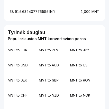
38,915.632407776585 INR
1,000 MNT
Tyrinėk daugiau
Populiariausios MNT konvertavimo poros
MNT to EUR
MNT to PLN
MNT to JPY
MNT to USD
MNT to AUD
MNT to ILS
MNT to SEK
MNT to GBP
MNT to RON
MNT to CHF
MNT to NZD
MNT to NOK