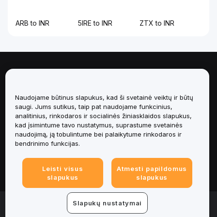
ARB to INR
5IRE to INR
ZTX to INR
Apie
Paslaugos
Naudojame būtinus slapukus, kad ši svetainė veiktų ir būtų
saugi. Jums sutikus, taip pat naudojame funkcinius,
analitinius, rinkodaros ir socialinės žiniasklaidos slapukus,
Pagalba
kad įsimintume tavo nustatymus, suprastume svetainės
naudojimą, ją tobulintume bei palaikytume rinkodaros ir
Produktai
bendrinimo funkcijas.
Teisinė informacija
Leisti visus
Atmesti papildomus
slapukus
slapukus
© 2025-2026 Bybit.eu. All rights reserved.
Slapukų nustatymai
Paslaugų teikimo sąlygos
|
Privatumo sąlygos
|
Imprint