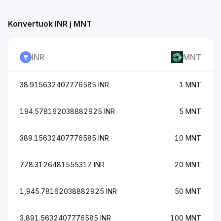
Konvertuok INR į MNT
INR
MNT
38.915632407776585 INR
1 MNT
194.578162038882925 INR
5 MNT
389.15632407776585 INR
10 MNT
778.3126481555317 INR
20 MNT
1,945.78162038882925 INR
50 MNT
3,891.5632407776585 INR
100 MNT