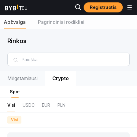
Registruotis
Apžvalga
Pagrindiniai rodikliai
Rinkos
Mėgstamiausi
Crypto
Spot
Visi
USDC
EUR
PLN
Visi