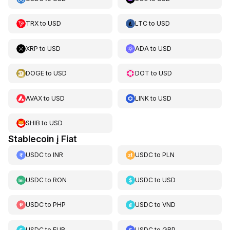
TRX
to
USD
LTC
to
USD
XRP
to
USD
ADA
to
USD
DOGE
to
USD
DOT
to
USD
AVAX
to
USD
LINK
to
USD
SHIB
to
USD
Stablecoin į Fiat
USDC
to
INR
USDC
to
PLN
USDC
to
RON
USDC
to
USD
USDC
to
PHP
USDC
to
VND
USDC
to
EUR
USDC
to
GBP