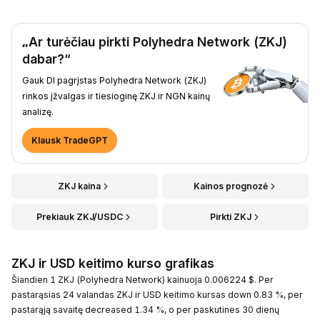
„Ar turėčiau pirkti Polyhedra Network (ZKJ)
dabar?“
Gauk DI pagrįstas Polyhedra Network (ZKJ)
rinkos įžvalgas ir tiesioginę ZKJ ir NGN kainų
analizę.
Klausk TradeGPT
ZKJ kaina
Kainos prognozė
Prekiauk ZKJ/USDC
Pirkti ZKJ
ZKJ ir USD keitimo kurso grafikas
Šiandien 1 ZKJ (Polyhedra Network) kainuoja 0.006224 $. Per
pastarąsias 24 valandas ZKJ ir USD keitimo kursas down 0.83 %, per
pastarąją savaitę decreased 1.34 %, o per paskutines 30 dienų