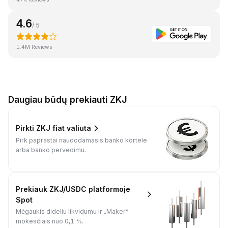
4.6
/ 5
1.4M Reviews
Daugiau būdų prekiauti ZKJ
Pirkti ZKJ fiat valiuta
Pirk paprastai naudodamasis banko kortele
arba banko pervedimu.
Prekiauk ZKJ/USDC platformoje
Spot
Mėgaukis dideliu likvidumu ir „Maker“
mokesčiais nuo 0,1 %.