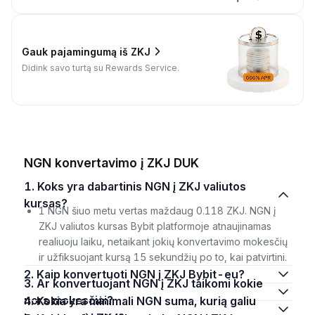
Gauk pajamingumą iš ZKJ
Didink savo turtą su Rewards Service.
NGN konvertavimo į ZKJ DUK
1. Koks yra dabartinis NGN į ZKJ valiutos
kursas?
1 NGN šiuo metu vertas maždaug 0.118 ZKJ. NGN į
ZKJ valiutos kursas Bybit platformoje atnaujinamas
realiuoju laiku, netaikant jokių konvertavimo mokesčių
ir užfiksuojant kursą 15 sekundžių po to, kai patvirtini.
2. Kaip konvertuoti NGN į ZKJ Bybit-eu?
3. Ar konvertuojant NGN į ZKJ taikomi kokie
nors mokesčiai?
4. Kokia yra minimali NGN suma, kurią galiu