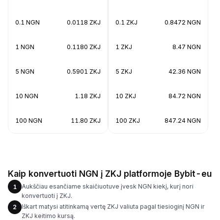
0.1 NGN
0.0118 ZKJ
0.1 ZKJ
0.8472 NGN
1 NGN
0.1180 ZKJ
1 ZKJ
8.47 NGN
5 NGN
0.5901 ZKJ
5 ZKJ
42.36 NGN
10 NGN
1.18 ZKJ
10 ZKJ
84.72 NGN
100 NGN
11.80 ZKJ
100 ZKJ
847.24 NGN
Kaip konvertuoti NGN į ZKJ platformoje Bybit-eu
Aukščiau esančiame skaičiuotuve įvesk NGN kiekį, kurį nori
1
konvertuoti į ZKJ.
Iškart matysi atitinkamą vertę ZKJ valiuta pagal tiesioginį NGN ir
2
ZKJ keitimo kursą.