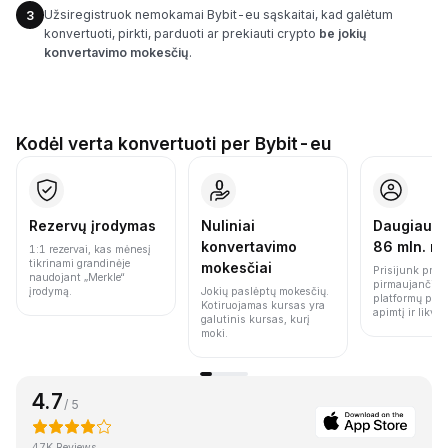
Užsiregistruok nemokamai Bybit-eu sąskaitai, kad galėtum
3
konvertuoti, pirkti, parduoti ar prekiauti crypto
be jokių
konvertavimo mokesčių
.
Kodėl verta konvertuoti per Bybit-eu
Rezervų įrodymas
Nuliniai
Daugiau n
konvertavimo
86 mln. n
1:1 rezervai, kas mėnesį
tikrinami grandinėje
mokesčiai
Prisijunk prie 
naudojant „Merkle“
pirmaujančių 
įrodymą.
Jokių paslėptų mokesčių.
platformų pag
Kotiruojamas kursas yra
apimtį ir likvi
galutinis kursas, kurį
moki.
4.7
/ 5
47K Reviews