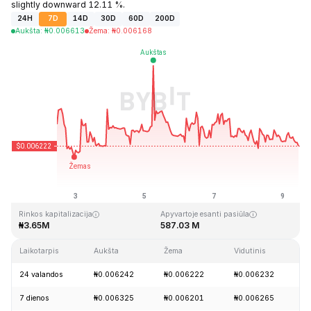
slightly downward 12.11 %.
24H
7D
14D
30D
60D
200D
Aukšta
:
₦
0.006613
Žema
:
₦
0.006168
Paskutinį kartą atnaujinta: 2026-08-09, 10:54 GMT+0
Aukščiausia visų laikų kaina
Visų laikų žemiausia kaina
₦4.01
₦0.006085
Rinkos kapitalizacija
Apyvartoje esanti pasiūla
₦3.65M
587.03 M
Laikotarpis
Aukšta
Žema
Vidutinis
Pa
24 valandos
₦0.006242
₦0.006222
₦0.006232
-
7 dienos
₦0.006325
₦0.006201
₦0.006265
-