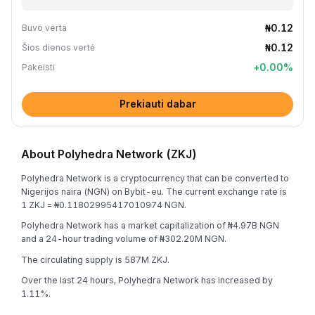
₦0.12
Buvo verta
₦0.12
Šios dienos vertė
+
0.00
%
Pakeisti
Prekiauti dabar
About Polyhedra Network (ZKJ)
Polyhedra Network is a cryptocurrency that can be converted to
Nigerijos naira (NGN) on Bybit-eu. The current exchange rate is
1 ZKJ = ₦0.11802995417010974 NGN.
Polyhedra Network has a market capitalization of ₦4.97B NGN
and a 24-hour trading volume of ₦302.20M NGN.
The circulating supply is 587M ZKJ.
Over the last 24 hours, Polyhedra Network has increased by
1.11%.