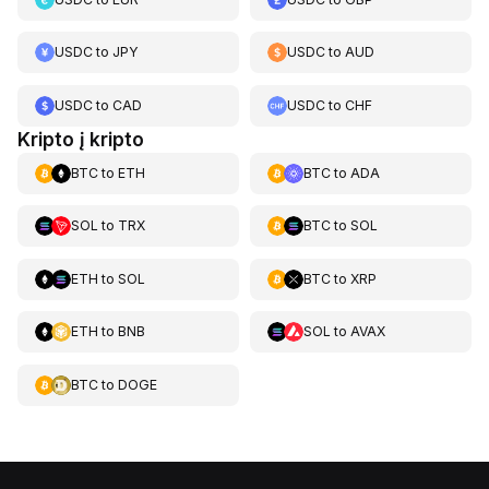
USDC
to
JPY
USDC
to
AUD
USDC
to
CAD
USDC
to
CHF
Kripto į kripto
BTC
to
ETH
BTC
to
ADA
SOL
to
TRX
BTC
to
SOL
ETH
to
SOL
BTC
to
XRP
ETH
to
BNB
SOL
to
AVAX
BTC
to
DOGE