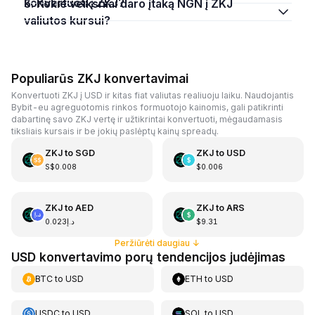
konvertuoti į ZKJ?
5. Kokie veiksniai daro įtaką NGN į ZKJ
valiutos kursui?
Populiarūs ZKJ konvertavimai
Konvertuoti ZKJ į USD ir kitas fiat valiutas realiuoju laiku. Naudojantis
Bybit-eu agreguotomis rinkos formuotojo kainomis, gali patikrinti
dabartinę savo ZKJ vertę ir užtikrintai konvertuoti, mėgaudamasis
tiksliais kursais ir be jokių paslėptų kainų spreadų.
ZKJ
to
SGD
ZKJ
to
USD
S$0.008
$0.006
ZKJ
to
AED
ZKJ
to
ARS
د.إ0.023
$9.31
Peržiūrėti daugiau
↓
USD konvertavimo porų tendencijos judėjimas
BTC
to
USD
ETH
to
USD
USDC
to
USD
SOL
to
USD