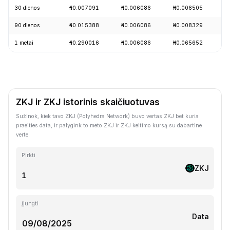
30 dienos
₦0.007091
₦0.006086
₦0.006505
-
90 dienos
₦0.015388
₦0.006086
₦0.008329
-
1 metai
₦0.290016
₦0.006086
₦0.065652
-
ZKJ ir ZKJ istorinis skaičiuotuvas
Sužinok, kiek tavo ZKJ (Polyhedra Network) buvo vertas ZKJ bet kuria
praeities data, ir palygink to meto ZKJ ir ZKJ keitimo kursą su dabartine
verte.
Pirkti
ZKJ
Įjungti
Data