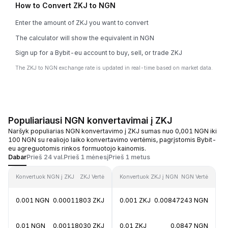
How to Convert ZKJ to NGN
Enter the amount of ZKJ you want to convert
The calculator will show the equivalent in NGN
Sign up for a Bybit-eu account to buy, sell, or trade ZKJ
The ZKJ to NGN exchange rate is updated in real-time based on market data.
Populiariausi NGN konvertavimai į ZKJ
Naršyk populiarias NGN konvertavimo į ZKJ sumas nuo 0,001 NGN iki
100 NGN su realiojo laiko konvertavimo vertėmis, pagrįstomis Bybit-
eu agreguotomis rinkos formuotojo kainomis.
Dabar
Prieš 24 val.
Prieš 1 mėnesį
Prieš 1 metus
Konvertuok NGN į ZKJ
ZKJ Vertė
Konvertuok ZKJ į NGN
NGN Vertė
0.001 NGN
0.00011803 ZKJ
0.001 ZKJ
0.00847243 NGN
0.01 NGN
0.00118030 ZKJ
0.01 ZKJ
0.0847 NGN