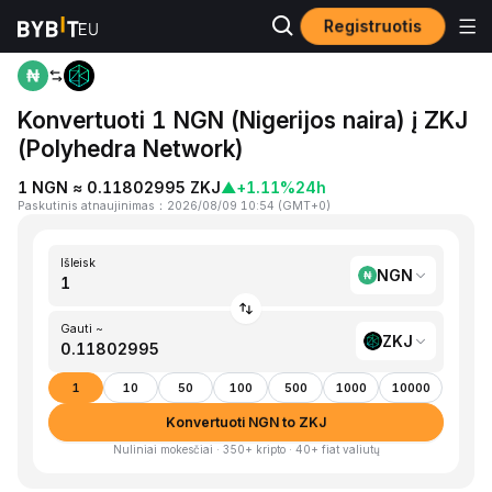
Registruotis
Pagrindinis
NGN to ZKJ
Konvertuoti 1 NGN (Nigerijos naira) į ZKJ
(Polyhedra Network)
1 NGN ≈ 0.11802995 ZKJ
▲
+1.11%
24h
Paskutinis atnaujinimas
：
2026/08/09 10:54
(
GMT+0
)
Išleisk
NGN
Gauti ~
ZKJ
1
10
50
100
500
1000
10000
Konvertuoti NGN to ZKJ
Nuliniai mokesčiai · 350+ kripto · 40+ fiat valiutų