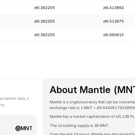
zł0.392205
zł0.413892
zł0.392205
zł0.513975
zł0.392205
zł0.960610
About Mantle (MN
raeities data, ir
Mantle is a cryptocurrency that can be converte
te.
exchange rate is 1 MNT = zł0.6440817952869
Mantle has a market capitalization of zł5.13B 
The circulating supply is 3B MNT.
MNT
Over the last 24 hours, Mantle has decreased 