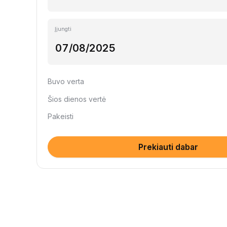
Įjungti
Buvo verta
Šios dienos vertė
Pakeisti
Prekiauti dabar