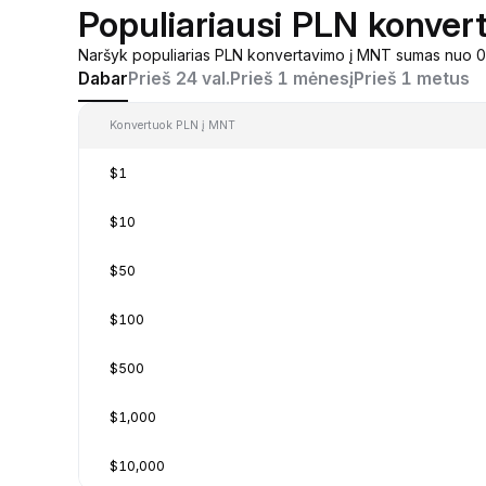
Populiariausi PLN konver
Naršyk populiarias PLN konvertavimo į MNT sumas nuo 0,0
Dabar
Prieš 24 val.
Prieš 1 mėnesį
Prieš 1 metus
Konvertuok PLN į MNT
$1
$10
$50
$100
$500
$1,000
$10,000