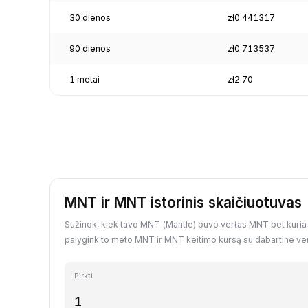
30 dienos
zł0.441317
90 dienos
zł0.713537
1 metai
zł2.70
MNT ir MNT istorinis skaičiuotuvas
Sužinok, kiek tavo MNT (Mantle) buvo vertas MNT bet kuria p
palygink to meto MNT ir MNT keitimo kursą su dabartine ver
Pirkti