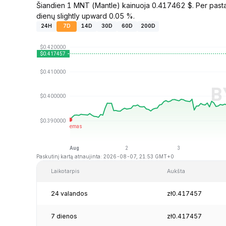
Šiandien 1 MNT (Mantle) kainuoja 0.417462 $. Per pasta
dienų slightly upward 0.05 %.
24H
7D
14D
30D
60D
200D
Paskutinį kartą atnaujinta: 2026-08-07, 21:53 GMT+0
Laikotarpis
Aukšta
24 valandos
zł0.417457
7 dienos
zł0.417457