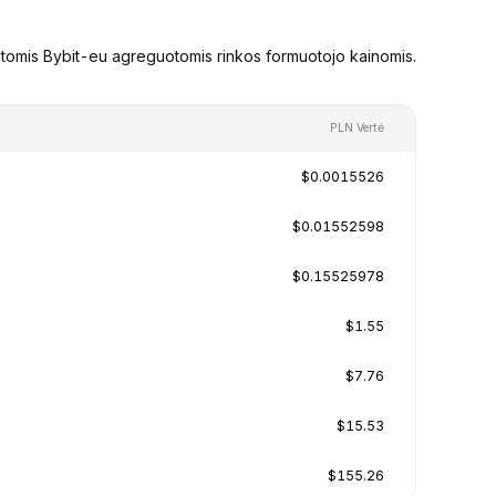
stomis Bybit-eu agreguotomis rinkos formuotojo kainomis.
PLN Vertė
$0.0015526
$0.01552598
$0.15525978
$1.55
$7.76
$15.53
$155.26