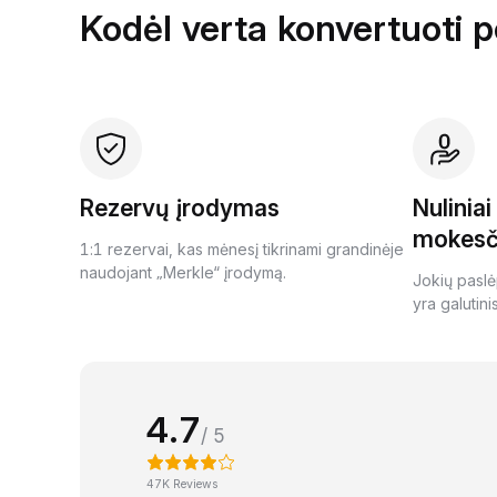
Kodėl verta konvertuoti 
Rezervų įrodymas
Nulinia
mokesč
1:1 rezervai, kas mėnesį tikrinami grandinėje
naudojant „Merkle“ įrodymą.
Jokių paslė
yra galutini
4.7
/ 5
47K Reviews