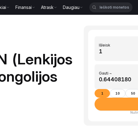
kiai
Finansai
Atrask
Daugiau
Išleisk
N (Lenkijos
ongolijos
Gauti ~
1
10
50
Nulin