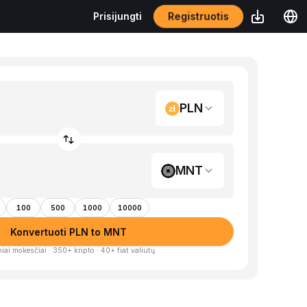
Registruotis
Prisijungti
PLN
MNT
100
500
1000
10000
Konvertuoti PLN to MNT
iai mokesčiai · 350+ kripto · 40+ fiat valiutų