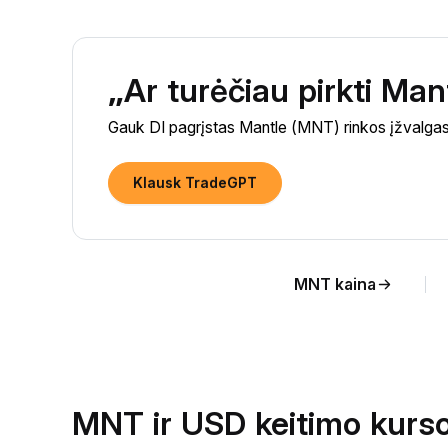
„Ar turėčiau pirkti Ma
Gauk DI pagrįstas Mantle (MNT) rinkos įžvalgas 
Klausk TradeGPT
MNT kaina
MNT ir USD keitimo kurso