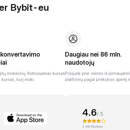
per Bybit-eu
i konvertavimo
Daugiau nei 86 mln.
iai
naudotojų
ptų mokesčių. Kotiruojamas kursas
Prisijunk prie vienos iš pirmaujanč
s kursas, kurį moki.
platformų pagal prekybos apimtį ir
4.6
/ 5
1.4M Reviews