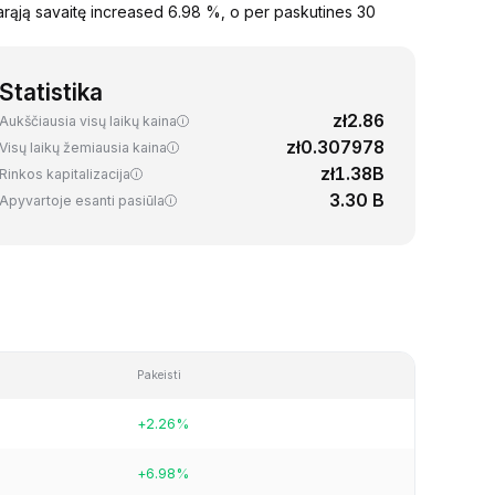
rąją savaitę increased 6.98 %, o per paskutines 30
Statistika
zł2.86
Aukščiausia visų laikų kaina
zł0.307978
Visų laikų žemiausia kaina
zł1.38B
Rinkos kapitalizacija
3.30 B
Apyvartoje esanti pasiūla
Pakeisti
+2.26%
+6.98%