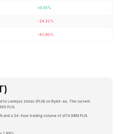
+0.05%
-24.31%
-61.90%
T)
d to Lenkijos zlotas (PLN) on Bybit-eu. The current
895 PLN.
PLN and a 24-hour trading volume of zł74.98M PLN.
by 1.89%.