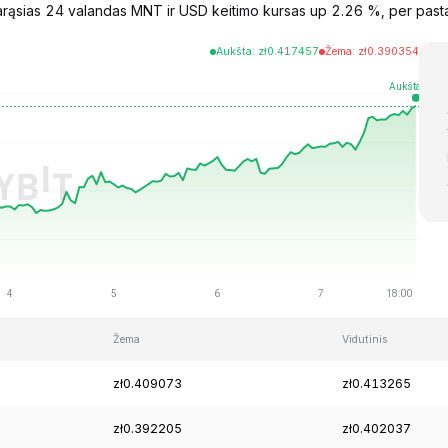
rąsias 24 valandas MNT ir USD keitimo kursas up 2.26 %, per pasta
Aukšta
:
zł
0.417457
Žema
:
zł
0.390354
Žema
Vidutinis
zł0.409073
zł0.413265
zł0.392205
zł0.402037