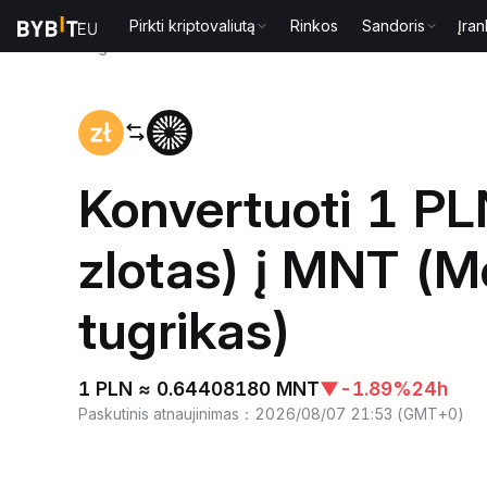
Pirkti kriptovaliutą
Rinkos
Sandoris
Įran
Pagrindinis
PLN to MNT
Konvertuoti 1 PL
zlotas) į MNT (M
tugrikas)
1 PLN ≈ 0.64408180 MNT
▼
-1.89%
24h
Paskutinis atnaujinimas
：
2026/08/07 21:53
(
GMT+0
)