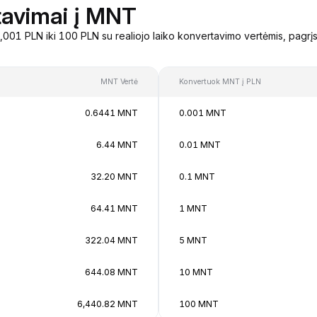
tavimai į MNT
01 PLN iki 100 PLN su realiojo laiko konvertavimo vertėmis, pagrį
MNT Vertė
Konvertuok MNT į PLN
0.6441 MNT
0.001 MNT
6.44 MNT
0.01 MNT
32.20 MNT
0.1 MNT
64.41 MNT
1 MNT
322.04 MNT
5 MNT
644.08 MNT
10 MNT
6,440.82 MNT
100 MNT