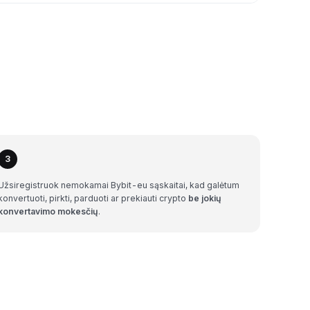
3
Užsiregistruok nemokamai Bybit-eu sąskaitai, kad galėtum
konvertuoti, pirkti, parduoti ar prekiauti crypto
be jokių
konvertavimo mokesčių
.