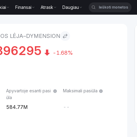
kiai
Finansai
Atrask
Daugiau
Dymension
OS LĖJA–DYMENSION
896295
-1.68%
Apyvartoje esanti pasi
Maksimali pasiūla
ūla
584.77M
--