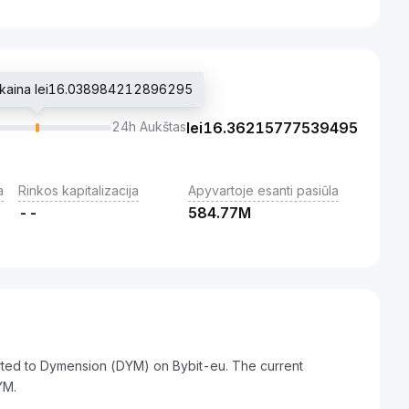
o kaina lei16.038984212896295
24h Aukštas
lei
16.36215777539495
a
Rinkos kapitalizacija
Apyvartoje esanti pasiūla
--
584.77M
erted to Dymension (DYM) on Bybit-eu. The current
YM.