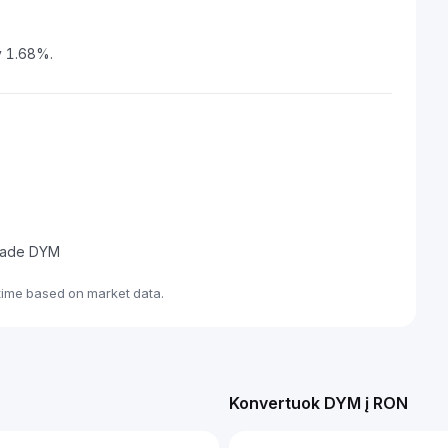
y 1.68%.
 trade DYM
time based on market data.
Konvertuok DYM į RON