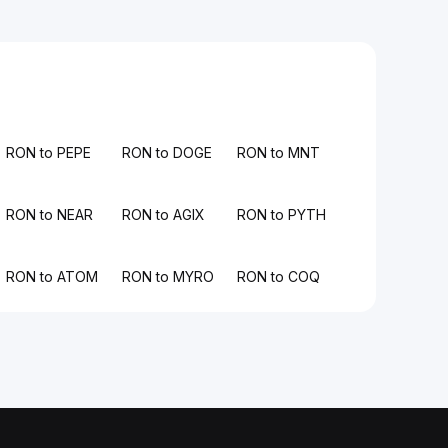
RON to PEPE
RON to DOGE
RON to MNT
RON to NEAR
RON to AGIX
RON to PYTH
RON to ATOM
RON to MYRO
RON to COQ