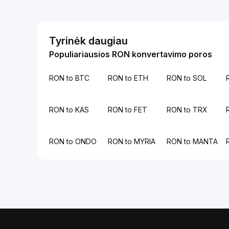
Tyrinėk daugiau
Populiariausios RON konvertavimo poros
RON to BTC
RON to ETH
RON to SOL
RON to KAS
RON to FET
RON to TRX
RON to ONDO
RON to MYRIA
RON to MANTA