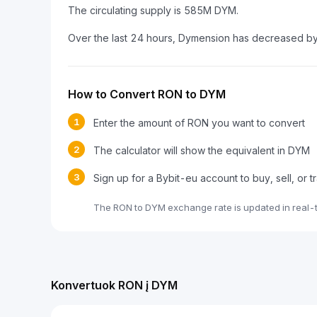
The circulating supply is 585M DYM.
Over the last 24 hours, Dymension has decreased b
How to Convert RON to DYM
1
Enter the amount of RON you want to convert
2
The calculator will show the equivalent in DYM
3
Sign up for a Bybit-eu account to buy, sell, or
The RON to DYM exchange rate is updated in real-
Konvertuok RON į DYM