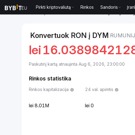
Pirkti kriptovaliutą
Rinkos
Sandoris
Įran
Rinkos
Dymension kaina DYM
Rumunijos lėja to 
Konvertuok RON į DYM
RUMUNIJ
lei
16.038984212
Paskutinį kartą atnaujinta Aug 6, 2026, 23:00:00
Rinkos statistika
Rinkos kapitalizacija
24 val. apimtis
8.01M
0