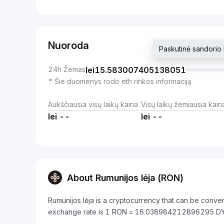
Nuoroda
Paskutinė sandori
24h Žemas
lei
15.583007405138051
* Šie duomenys rodo eth rinkos informaciją
Aukščiausia visų laikų kaina
Visų laikų žemiausia kain
lei
--
lei
--
About Rumunijos lėja (RON)
Rumunijos lėja is a cryptocurrency that can be conv
exchange rate is 1 RON = 16.038984212896295 D