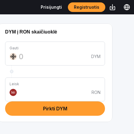
Registruotis
Prisijungti
DYM į RON skaičiuoklė
Gauti
DYM
Leisk
RON
lei
Pirkti DYM