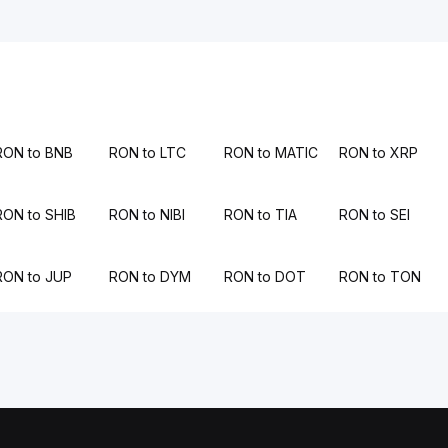
RON to BNB
RON to LTC
RON to MATIC
RON to XRP
RON to SHIB
RON to NIBI
RON to TIA
RON to SEI
RON to JUP
RON to DYM
RON to DOT
RON to TON