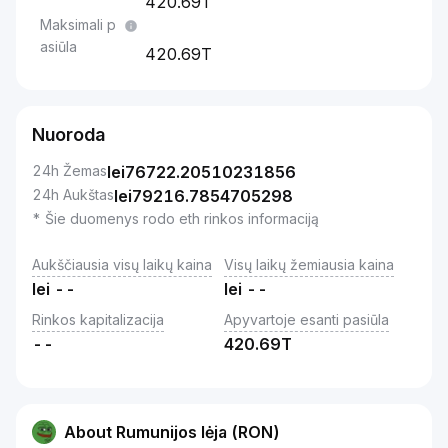
420.69T
Maksimali p
asiūla
420.69T
Nuoroda
24h Žemas
lei
76722.20510231856
24h Aukštas
lei
79216.7854705298
* Šie duomenys rodo eth rinkos informaciją
Aukščiausia visų laikų kaina
Visų laikų žemiausia kaina
lei
--
lei
--
Rinkos kapitalizacija
Apyvartoje esanti pasiūla
--
420.69T
About Rumunijos lėja (RON)