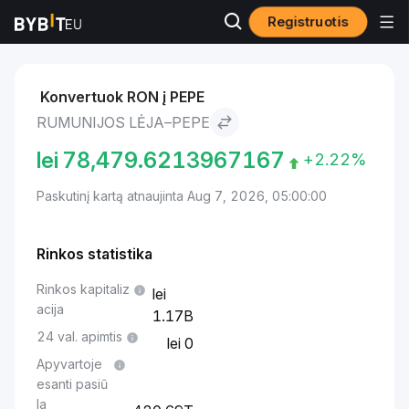
Registruotis
Rinkos
Pepe kaina PEPE
Rumunijos lėja to Pepe
Konvertuok RON į PEPE
RUMUNIJOS LĖJA–PEPE
lei
78,479.6213967167
+2.22%
Paskutinį kartą atnaujinta Aug 7, 2026, 05:00:00
Rinkos statistika
Rinkos kapitaliz
acija
1.17B
24 val. apimtis
0
Apyvartoje
esanti pasiū
la