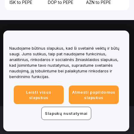
ISK to PEPE
DOP to PEPE
AZN to PEPE
Apie
Paslaugos
Naudojame būtinus slapukus, kad ši svetainė veiktų ir būtų
saugi. Jums sutikus, taip pat naudojame funkcinius,
analitinius, rinkodaros ir socialinės žiniasklaidos slapukus,
Pagalba
kad įsimintume tavo nustatymus, suprastume svetainės
naudojimą, ją tobulintume bei palaikytume rinkodaros ir
Produktai
bendrinimo funkcijas.
Teisinė informacija
Leisti visus
Atmesti papildomus
slapukus
slapukus
© 2025-2026 Bybit.eu. Visos teisės saugomos.
Slapukų nustatymai
Paslaugų teikimo sąlygos
|
Privatumo sąlygos
|
Imprint
(Impressum)
|
Slapukų nuostatų centras