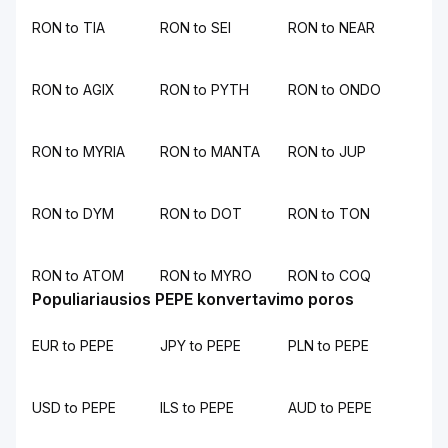
RON to TIA
RON to SEI
RON to NEAR
RON to AGIX
RON to PYTH
RON to ONDO
RON to MYRIA
RON to MANTA
RON to JUP
RON to DYM
RON to DOT
RON to TON
RON to ATOM
RON to MYRO
RON to COQ
Populiariausios PEPE konvertavimo poros
EUR to PEPE
JPY to PEPE
PLN to PEPE
USD to PEPE
ILS to PEPE
AUD to PEPE