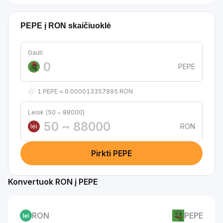
PEPE į RON skaičiuoklė
Gauti
PEPE
1 PEPE ≈ 0.000013357995 RON
Leisk (50 ~ 88000)
RON
lei
Pirkti PEPE
Konvertuok RON į PEPE
RON
PEPE