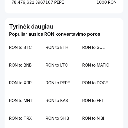
78,479,621.3967167 PEPE
1000 RON
Tyrinėk daugiau
Populiariausios RON konvertavimo poros
RON to BTC
RON to ETH
RON to SOL
RON to BNB
RON to LTC
RON to MATIC
RON to XRP
RON to PEPE
RON to DOGE
RON to MNT
RON to KAS
RON to FET
RON to TRX
RON to SHIB
RON to NIBI