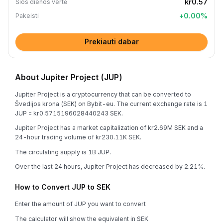
kr0.57
Šios dienos vertė
+
0.00
%
Pakeisti
Prekiauti dabar
About Jupiter Project (JUP)
Jupiter Project is a cryptocurrency that can be converted to
Švedijos krona (SEK) on Bybit-eu. The current exchange rate is 1
JUP = kr0.5715196028440243 SEK.
Jupiter Project has a market capitalization of kr2.69M SEK and a
24-hour trading volume of kr230.11K SEK.
The circulating supply is 1B JUP.
Over the last 24 hours, Jupiter Project has decreased by 2.21%.
How to Convert JUP to SEK
Enter the amount of JUP you want to convert
The calculator will show the equivalent in SEK