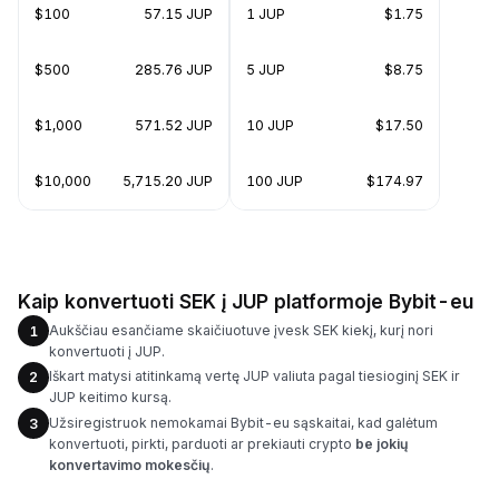
$100
57.15 JUP
1 JUP
$1.75
$500
285.76 JUP
5 JUP
$8.75
$1,000
571.52 JUP
10 JUP
$17.50
$10,000
5,715.20 JUP
100 JUP
$174.97
Kaip konvertuoti SEK į JUP platformoje Bybit-eu
Aukščiau esančiame skaičiuotuve įvesk SEK kiekį, kurį nori
1
konvertuoti į JUP.
Iškart matysi atitinkamą vertę JUP valiuta pagal tiesioginį SEK ir
2
JUP keitimo kursą.
Užsiregistruok nemokamai Bybit-eu sąskaitai, kad galėtum
3
konvertuoti, pirkti, parduoti ar prekiauti crypto
be jokių
konvertavimo mokesčių
.