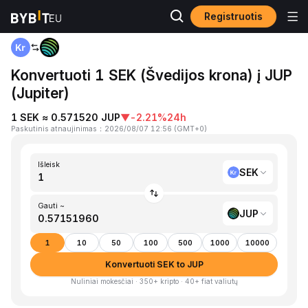
Registruotis
Pagrindinis
SEK to JUP
Konvertuoti 1 SEK (Švedijos krona) į JUP
(Jupiter)
1 SEK ≈ 0.571520 JUP
▼
-2.21%
24h
Paskutinis atnaujinimas
：
2026/08/07 12:56
(
GMT+0
)
Išleisk
SEK
Gauti ~
JUP
1
10
50
100
500
1000
10000
Konvertuoti SEK to JUP
Nuliniai mokesčiai · 350+ kripto · 40+ fiat valiutų