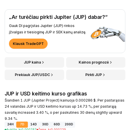
„Ar turėčiau pirkti Jupiter (JUP) dabar?“
Gauk DI pagrįstas Jupiter (JUP) rinkos
įžvalgas ir tiesioginę JUP ir SEK kainų analizę.
Klausk TradeGPT
JUP kaina
Kainos prognozė
Prekiauk JUP/USDC
Pirkti JUP
JUP ir USD keitimo kurso grafikas
Šiandien 1 JUP (Jupiter Project) kainuoja 0.000286 $. Per pastarąsias
24 valandas JUP ir USD keitimo kursas up 14.73 %, per pastarąją
savaitę increased 3.40 %, o per paskutines 30 dienų slightly upward
9.34 %.
24H
7D
14D
30D
60D
200D
Aukšta
:
kr
0.000287
Žema
:
kr
0.000239