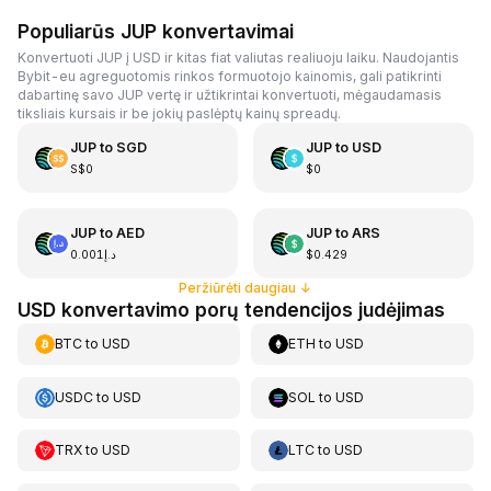
Populiarūs JUP konvertavimai
Konvertuoti JUP į USD ir kitas fiat valiutas realiuoju laiku. Naudojantis
Bybit-eu agreguotomis rinkos formuotojo kainomis, gali patikrinti
dabartinę savo JUP vertę ir užtikrintai konvertuoti, mėgaudamasis
tiksliais kursais ir be jokių paslėptų kainų spreadų.
JUP
to
SGD
JUP
to
USD
S$0
$0
JUP
to
AED
JUP
to
ARS
د.إ0.001
$0.429
Peržiūrėti daugiau
↓
USD konvertavimo porų tendencijos judėjimas
BTC
to
USD
ETH
to
USD
USDC
to
USD
SOL
to
USD
TRX
to
USD
LTC
to
USD