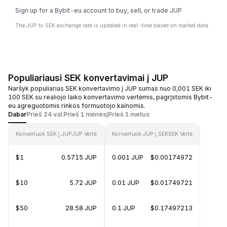
Sign up for a Bybit-eu account to buy, sell, or trade JUP
The JUP to SEK exchange rate is updated in real-time based on market data.
Populiariausi SEK konvertavimai į JUP
Naršyk populiarias SEK konvertavimo į JUP sumas nuo 0,001 SEK iki
100 SEK su realiojo laiko konvertavimo vertėmis, pagrįstomis Bybit-
eu agreguotomis rinkos formuotojo kainomis.
Dabar
Prieš 24 val.
Prieš 1 mėnesį
Prieš 1 metus
Konvertuok SEK į JUP
JUP Vertė
Konvertuok JUP į SEK
SEK Vertė
$1
0.5715 JUP
0.001 JUP
$0.00174972
$10
5.72 JUP
0.01 JUP
$0.01749721
$50
28.58 JUP
0.1 JUP
$0.17497213