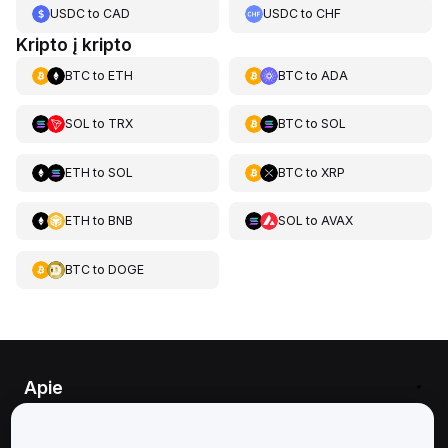
USDC
to
CAD
USDC
to
CHF
Kripto į kripto
BTC
to
ETH
BTC
to
ADA
SOL
to
TRX
BTC
to
SOL
ETH
to
SOL
BTC
to
XRP
ETH
to
BNB
SOL
to
AVAX
BTC
to
DOGE
Apie
Paslaugos