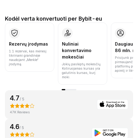
Kodėl verta konvertuoti per Bybit-eu
Rezervų įrodymas
Nuliniai
Daugiau n
konvertavimo
86 mln. n
1:1 rezervai, kas mėnesį
tikrinami grandinėje
mokesčiai
Prisijunk prie 
naudojant „Merkle“
pirmaujančių 
įrodymą.
Jokių paslėptų mokesčių.
platformų pag
Kotiruojamas kursas yra
apimtį ir likvi
galutinis kursas, kurį
moki.
4.7
/ 5
47K Reviews
4.6
/ 5