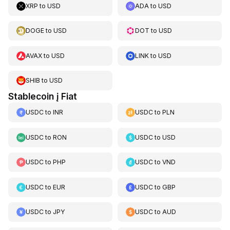
XRP
to
USD
ADA
to
USD
DOGE
to
USD
DOT
to
USD
AVAX
to
USD
LINK
to
USD
SHIB
to
USD
Stablecoin į Fiat
USDC
to
INR
USDC
to
PLN
USDC
to
RON
USDC
to
USD
USDC
to
PHP
USDC
to
VND
USDC
to
EUR
USDC
to
GBP
USDC
to
JPY
USDC
to
AUD