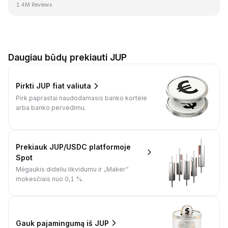
1.4M Reviews
Daugiau būdų prekiauti JUP
Pirkti JUP fiat valiuta
Pirk paprastai naudodamasis banko kortele
arba banko pervedimu.
Prekiauk JUP/USDC platformoje
Spot
Mėgaukis dideliu likvidumu ir „Maker“
mokesčiais nuo 0,1 %.
Gauk pajamingumą iš JUP