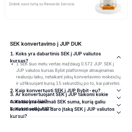
Didink savo turtą su Rewards Service.
SEK konvertavimo į JUP DUK
1. Koks yra dabartinis SEK į JUP valiutos
kursas?
1 SEK šiuo metu vertas maždaug 0.572 JUP. SEK į
JUP valiutos kursas Bybit platformoje atnaujinamas
realiuoju laiku, netaikant jokių konvertavimo mokesčių
ir užfiksuojant kursą 15 sekundžių po to, kai patvirtini.
2. Kaip konvertuoti SEK į JUP Bybit-eu?
3. Ar konvertuojant SEK į JUP taikomi kokie
nors mokesčiai?
4. Kokia yra minimali SEK suma, kurią galiu
konvertuoti į JUP?
5. Kokie veiksniai daro įtaką SEK į JUP valiutos
kursui?