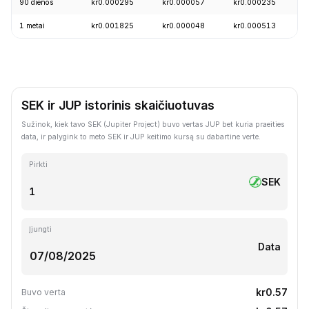
90 dienos
kr0.000295
kr0.000057
kr0.000235
+
1 metai
kr0.001825
kr0.000048
kr0.000513
-
SEK ir JUP istorinis skaičiuotuvas
Sužinok, kiek tavo SEK (Jupiter Project) buvo vertas JUP bet kuria praeities
data, ir palygink to meto SEK ir JUP keitimo kursą su dabartine verte.
Pirkti
SEK
Įjungti
Data
kr0.57
Buvo verta