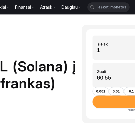
kiai
Finansai
Atrask
Daugiau
Išleisk
L (Solana) į
Gauti ~
 frankas)
0.001
0.01
0.1
Nulin