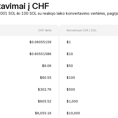
tavimai į CHF
01 SOL iki 100 SOL su realiojo laiko konvertavimo vertėmis, pagrį
CHF Vertė
Konvertuok CHF į SOL
$0.06055159
$1
$0.60551586
$10
$6.06
$50
$60.55
$100
$302.76
$500
$605.52
$1,000
$6,055.16
$10,000