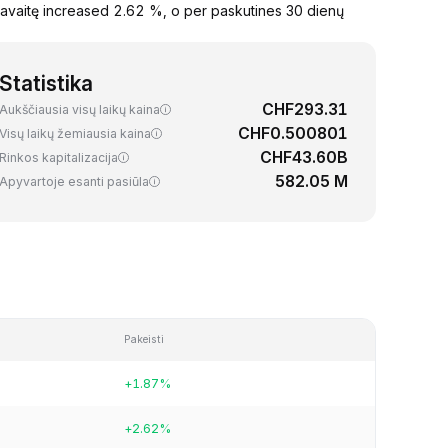
savaitę increased 2.62 %, o per paskutines 30 dienų
Statistika
CHF293.31
Aukščiausia visų laikų kaina
CHF0.500801
Visų laikų žemiausia kaina
CHF43.60B
Rinkos kapitalizacija
582.05 M
Apyvartoje esanti pasiūla
Pakeisti
+1.87%
+2.62%