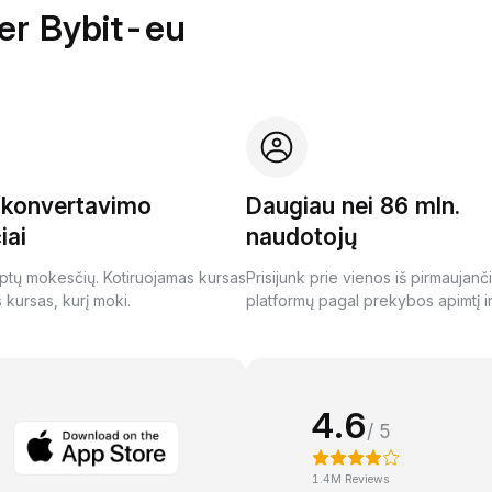
per Bybit-eu
i konvertavimo
Daugiau nei 86 mln.
iai
naudotojų
ptų mokesčių. Kotiruojamas kursas
Prisijunk prie vienos iš pirmaujanč
s kursas, kurį moki.
platformų pagal prekybos apimtį ir
4.6
/ 5
1.4M Reviews