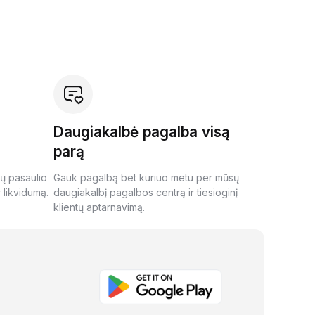
Daugiakalbė pagalba visą
parą
ių pasaulio
Gauk pagalbą bet kuriuo metu per mūsų
 likvidumą.
daugiakalbį pagalbos centrą ir tiesioginį
klientų aptarnavimą.