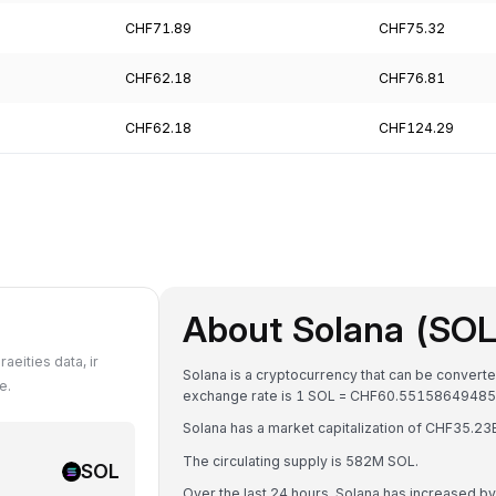
CHF71.89
CHF75.32
CHF62.18
CHF76.81
CHF62.18
CHF124.29
About Solana (SOL
aeities data, ir
Solana is a cryptocurrency that can be converte
e.
exchange rate is 1 SOL = CHF60.5515864948
Solana has a market capitalization of CHF35.2
The circulating supply is 582M SOL.
SOL
Over the last 24 hours, Solana has increased b