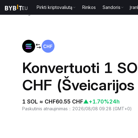
Pirkti kriptovaliutą
Rinkos
Sandoris
Įran
Pagrindinis
SOL to CHF
Konvertuoti 1 SO
CHF (Šveicarijos
1 SOL ≈ CHF60.55 CHF
▲
+1.70%
24h
Paskutinis atnaujinimas
：
2026/08/08 09:28
(
GMT+0
)