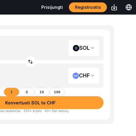
Registruotis
Prisijungti
SOL
CHF
1
5
10
100
Konvertuoti SOL to CHF
iai mokesčiai · 350+ kripto · 40+ fiat valiutų