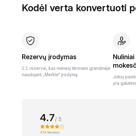
Kodėl verta konvertuoti 
Rezervų įrodymas
Nulinia
mokesč
1:1 rezervai, kas mėnesį tikrinami grandinėje
naudojant „Merkle“ įrodymą.
Jokių paslė
yra galutini
4.7
/ 5
47K Reviews