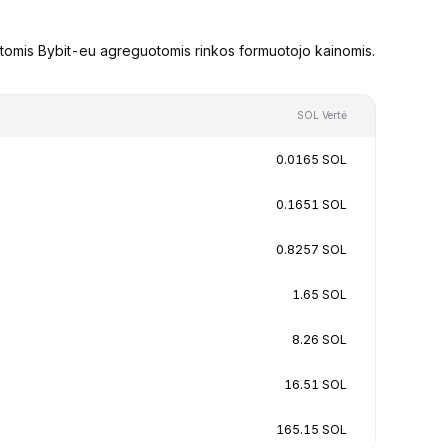
stomis Bybit-eu agreguotomis rinkos formuotojo kainomis.
SOL Vertė
0.0165 SOL
0.1651 SOL
0.8257 SOL
1.65 SOL
8.26 SOL
16.51 SOL
165.15 SOL