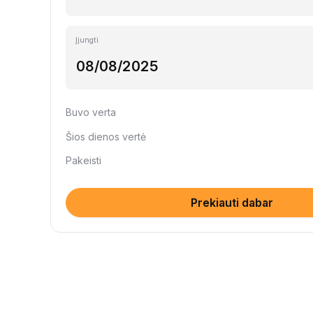
Įjungti
Buvo verta
Šios dienos vertė
Pakeisti
Prekiauti dabar