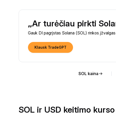
„Ar turėčiau pirkti So
Gauk DI pagrįstas Solana (SOL) rinkos įžvalgas i
Klausk TradeGPT
SOL kaina
SOL ir USD keitimo kurso