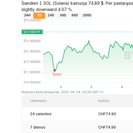
Šiandien 1 SOL (Solana) kainuoja 74.89 $. Per pastarąsi
slightly downward 4.07 %.
24H
7D
14D
30D
60D
200D
Paskutinį kartą atnaujinta: 2026-08-08, 09:28 GMT+0
Laikotarpis
Aukšta
24 valandos
CHF74.90
7 dienos
CHF74.90