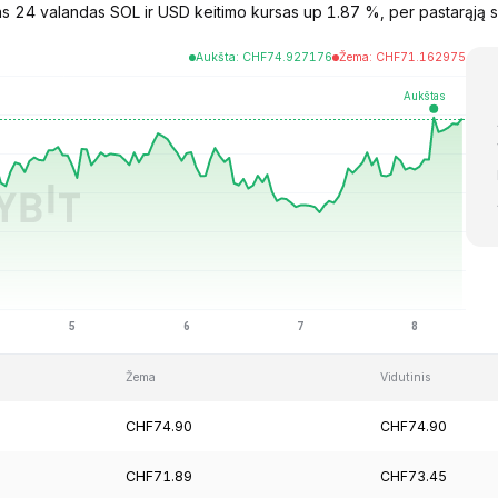
as 24 valandas SOL ir USD keitimo kursas up 1.87 %, per pastarąją 
Aukšta
:
CHF
74.927176
Žema
:
CHF
71.162975
Žema
Vidutinis
CHF74.90
CHF74.90
CHF71.89
CHF73.45