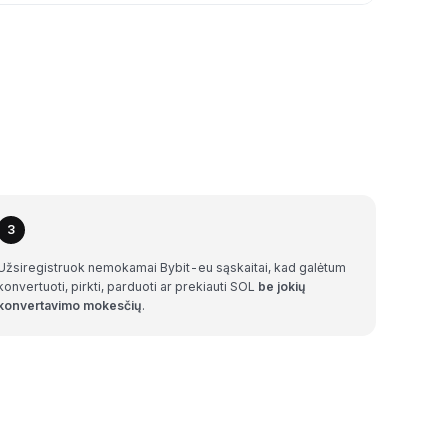
3
Užsiregistruok nemokamai Bybit-eu sąskaitai, kad galėtum
konvertuoti, pirkti, parduoti ar prekiauti SOL
be jokių
konvertavimo mokesčių
.