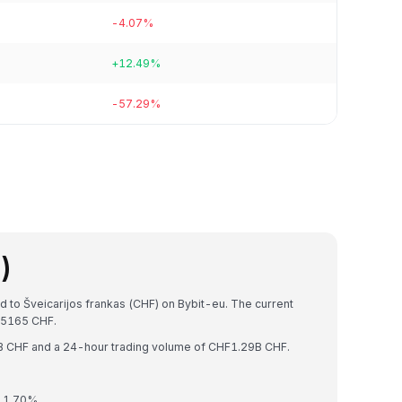
-4.07%
+12.49%
-57.29%
)
d to Šveicarijos frankas (CHF) on Bybit-eu. The current
55165 CHF.
3B CHF and a 24-hour trading volume of CHF1.29B CHF.
y 1.70%.