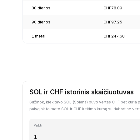
30 dienos
CHF78.09
90 dienos
CHF97.25
1 metai
CHF247.60
SOL ir CHF istorinis skaičiuotuvas
Sužinok, kiek tavo SOL (Solana) buvo vertas CHF bet kuria pr
palygink to meto SOL ir CHF keitimo kursą su dabartine vert
Pirkti