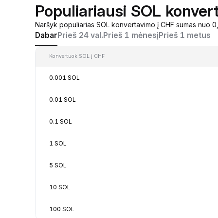
Populiariausi SOL konver
Naršyk populiarias SOL konvertavimo į CHF sumas nuo 0,0
Dabar
Prieš 24 val.
Prieš 1 mėnesį
Prieš 1 metus
Konvertuok SOL į CHF
0.001 SOL
0.01 SOL
0.1 SOL
1 SOL
5 SOL
10 SOL
100 SOL