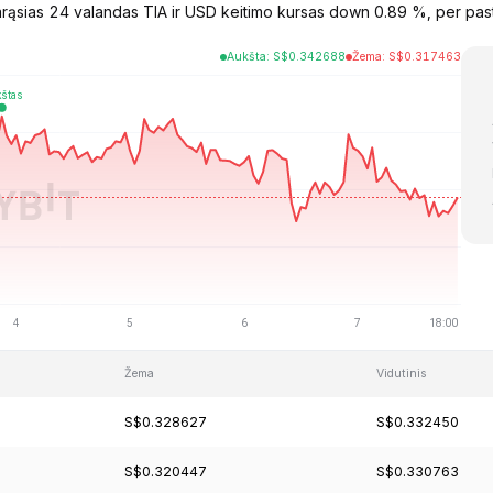
arąsias 24 valandas TIA ir USD keitimo kursas down 0.89 %, per pas
Aukšta
:
S$
0.342688
Žema
:
S$
0.317463
Žema
Vidutinis
S$0.328627
S$0.332450
S$0.320447
S$0.330763