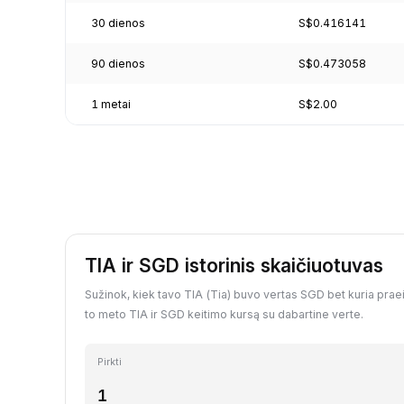
30 dienos
S$0.416141
90 dienos
S$0.473058
1 metai
S$2.00
TIA ir SGD istorinis skaičiuotuvas
Sužinok, kiek tavo TIA (Tia) buvo vertas SGD bet kuria praeit
to meto TIA ir SGD keitimo kursą su dabartine verte.
Pirkti