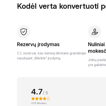
Kodėl verta konvertuoti 
Rezervų įrodymas
Nulinia
mokesč
1:1 rezervai, kas mėnesį tikrinami grandinėje
naudojant „Merkle“ įrodymą.
Jokių paslė
yra galutini
4.7
/ 5
47K Reviews