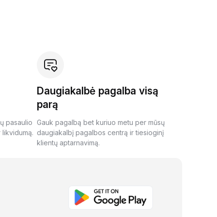
Daugiakalbė pagalba visą
parą
ių pasaulio
Gauk pagalbą bet kuriuo metu per mūsų
 likvidumą.
daugiakalbį pagalbos centrą ir tiesioginį
klientų aptarnavimą.