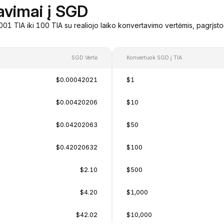
avimai į SGD
01 TIA iki 100 TIA su realiojo laiko konvertavimo vertėmis, pagrįst
SGD Vertė
Konvertuok SGD į TIA
$0.00042021
$1
$0.00420206
$10
$0.04202063
$50
$0.42020632
$100
$2.10
$500
$4.20
$1,000
$42.02
$10,000