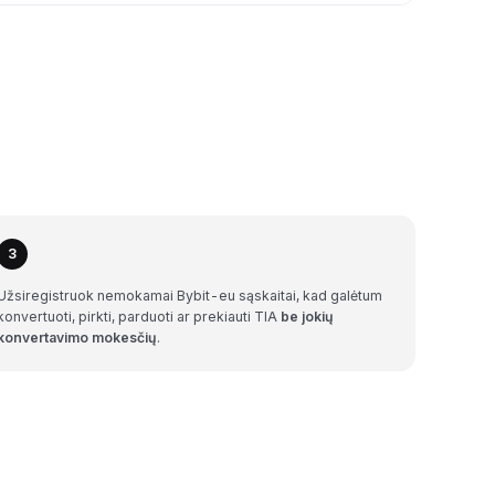
3
Užsiregistruok nemokamai Bybit-eu sąskaitai, kad galėtum
konvertuoti, pirkti, parduoti ar prekiauti TIA
be jokių
konvertavimo mokesčių
.