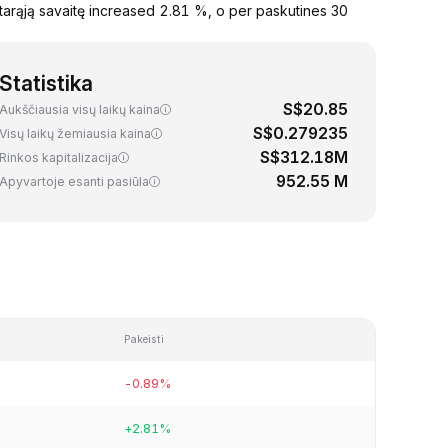
tarąją savaitę increased 2.81 %, o per paskutines 30
Statistika
S$20.85
Aukščiausia visų laikų kaina
S$0.279235
Visų laikų žemiausia kaina
S$312.18M
Rinkos kapitalizacija
952.55 M
Apyvartoje esanti pasiūla
Pakeisti
-0.89%
+2.81%