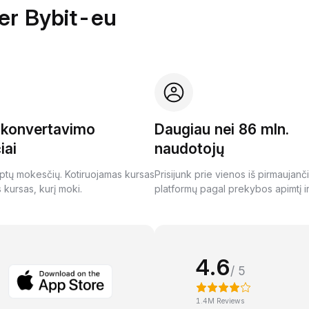
per Bybit-eu
i konvertavimo
Daugiau nei 86 mln.
iai
naudotojų
ptų mokesčių. Kotiruojamas kursas
Prisijunk prie vienos iš pirmaujanč
s kursas, kurį moki.
platformų pagal prekybos apimtį ir
4.6
/ 5
1.4M Reviews