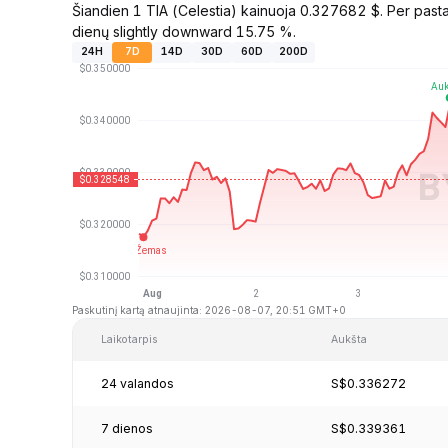
Šiandien 1 TIA (Celestia) kainuoja 0.327682 $. Per past
dienų slightly downward 15.75 %.
24H
7D
14D
30D
60D
200D
Paskutinį kartą atnaujinta: 2026-08-07, 20:51 GMT+0
Laikotarpis
Aukšta
24 valandos
S$0.336272
7 dienos
S$0.339361