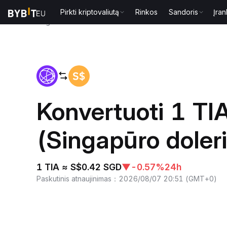
Pirkti kriptovaliutą
Rinkos
Sandoris
Įran
Pagrindinis
TIA to SGD
Konvertuoti 1 TIA
(Singapūro doleri
1 TIA ≈ S$0.42 SGD
▼
-0.57%
24h
Paskutinis atnaujinimas
：
2026/08/07 20:51
(
GMT+0
)