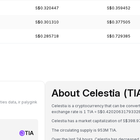
S$0.320447
S$0.359452
S$0.301310
S$0.377505
S$0.285718
S$0.729385
About Celestia (TI
ies data, ir palygink
Celestia is a cryptocurrency that can be conver
exchange rate is 1 TIA = S$0.4202063179332
Celestia has a market capitalization of S$39
The circulating supply is 953M TIA.
TIA
Over the last 24 hours, Celestia has decreased