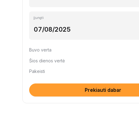
Įjungti
Buvo verta
Šios dienos vertė
Pakeisti
Prekiauti dabar