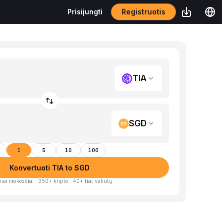
Registruotis
Prisijungti
TIA
SGD
1
5
10
100
Konvertuoti TIA to SGD
iai mokesčiai · 350+ kripto · 40+ fiat valiutų