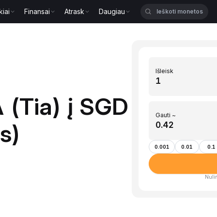
kiai
Finansai
Atrask
Daugiau
Išleisk
 (Tia) į SGD
Gauti ~
s)
0.001
0.01
0.1
Nulin