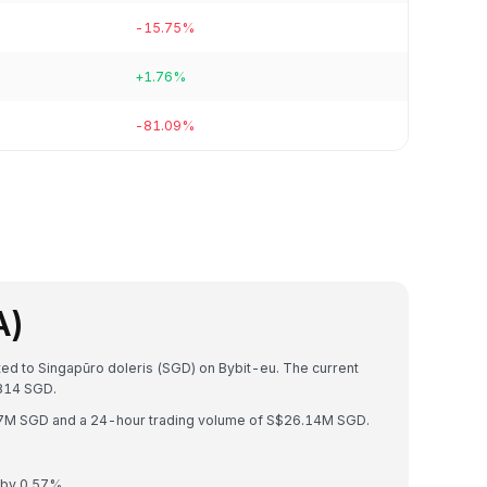
-15.75%
+1.76%
-81.09%
A)
ted to Singapūro doleris (SGD) on Bybit-eu. The current
814 SGD.
8.97M SGD and a 24-hour trading volume of S$26.14M SGD.
 by 0.57%.