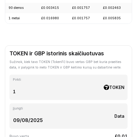
90 dienos
£0.003415
£0.001757
£0.002463
-
1 metai
£0.016980
£0.001757
£0.005835
-
TOKEN ir GBP istorinis skaičiuotuvas
Sužinok, kiek tavo TOKEN (TokenFi) buvo vertas GBP bet kuria praeities
data, ir palygink to meto TOKEN ir GBP keitimo kursą su dabartine verte.
Pirkti
TOKEN
Įjungti
Data
£0.01
Buvo verta