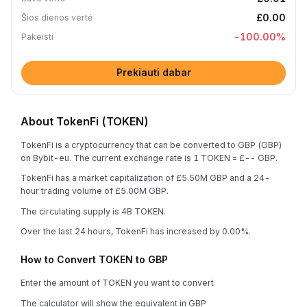
£0.00
Šios dienos vertė
-100.00
%
Pakeisti
Prekiauti dabar
About TokenFi (TOKEN)
TokenFi is a cryptocurrency that can be converted to GBP (GBP)
on Bybit-eu. The current exchange rate is 1 TOKEN = £-- GBP.
TokenFi has a market capitalization of £5.50M GBP and a 24-
hour trading volume of £5.00M GBP.
The circulating supply is 4B TOKEN.
Over the last 24 hours, TokenFi has increased by 0.00%.
How to Convert TOKEN to GBP
Enter the amount of TOKEN you want to convert
The calculator will show the equivalent in GBP