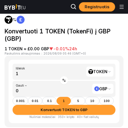
Registruotis
Pagrindinis
TOKEN to GBP
Konvertuoti 1 TOKEN (TokenFi) į GBP
(GBP)
1 TOKEN ≈ £0.00 GBP
▼
-0.01%
24h
Paskutinis atnaujinimas
：
2026/08/09 05:46
(
GMT+0
)
Išleisk
TOKEN
Gauti ~
GBP
0.001
0.01
0.1
1
5
10
100
Konvertuoti TOKEN to GBP
Nuliniai mokesčiai · 350+ kripto · 40+ fiat valiutų