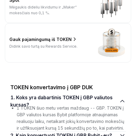
Spot
Mėgaukis dideliu likvidumu ir „Maker“
mokesčiais nuo 0,1 %.
Gauk pajamingumą iš TOKEN
Didink savo turtą su Rewards Service.
TOKEN konvertavimo į GBP DUK
1. Koks yra dabartinis TOKEN į GBP valiutos
kursas?
1 TOKEN šiuo metu vertas maždaug -- GBP. TOKEN į
GBP valiutos kursas Bybit platformoje atnaujinamas
realiuoju laiku, netaikant jokių konvertavimo mokesčių
ir užfiksuojant kursą 15 sekundžių po to, kai patvirtini.
2. Kaip konvertuoti TOKEN į GBP Bybit-eu?