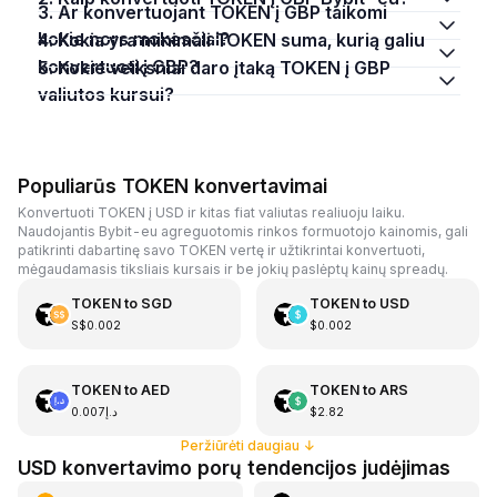
3. Ar konvertuojant TOKEN į GBP taikomi
kokie nors mokesčiai?
4. Kokia yra minimali TOKEN suma, kurią galiu
konvertuoti į GBP?
5. Kokie veiksniai daro įtaką TOKEN į GBP
valiutos kursui?
Populiarūs TOKEN konvertavimai
Konvertuoti TOKEN į USD ir kitas fiat valiutas realiuoju laiku.
Naudojantis Bybit-eu agreguotomis rinkos formuotojo kainomis, gali
patikrinti dabartinę savo TOKEN vertę ir užtikrintai konvertuoti,
mėgaudamasis tiksliais kursais ir be jokių paslėptų kainų spreadų.
TOKEN
to
SGD
TOKEN
to
USD
S$0.002
$0.002
TOKEN
to
AED
TOKEN
to
ARS
د.إ0.007
$2.82
Peržiūrėti daugiau
↓
USD konvertavimo porų tendencijos judėjimas