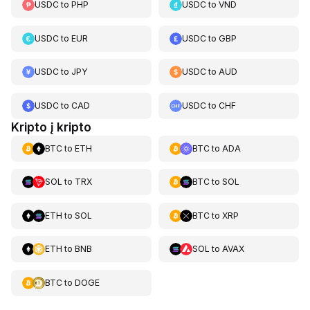
USDC
to
PHP
USDC
to
VND
USDC
to
EUR
USDC
to
GBP
USDC
to
JPY
USDC
to
AUD
USDC
to
CAD
USDC
to
CHF
Kripto į kripto
BTC
to
ETH
BTC
to
ADA
SOL
to
TRX
BTC
to
SOL
ETH
to
SOL
BTC
to
XRP
ETH
to
BNB
SOL
to
AVAX
BTC
to
DOGE