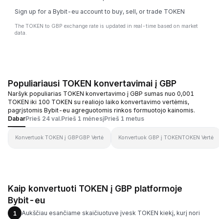
Sign up for a Bybit-eu account to buy, sell, or trade TOKEN
The TOKEN to GBP exchange rate is updated in real-time based on market
data.
Populiariausi TOKEN konvertavimai į GBP
Naršyk populiarias TOKEN konvertavimo į GBP sumas nuo 0,001
TOKEN iki 100 TOKEN su realiojo laiko konvertavimo vertėmis,
pagrįstomis Bybit-eu agreguotomis rinkos formuotojo kainomis.
Dabar
Prieš 24 val.
Prieš 1 mėnesį
Prieš 1 metus
Konvertuok TOKEN į GBP
GBP Vertė
Konvertuok GBP į TOKEN
TOKEN Vertė
Kaip konvertuoti TOKEN į GBP platformoje
Bybit-eu
Aukščiau esančiame skaičiuotuve įvesk TOKEN kiekį, kurį nori
1