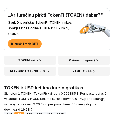
„Ar turėčiau pirkti TokenFi (TOKEN) dabar?“
Gauk DI pagrįstas TokenFi (TOKEN) rinkos
įžvalgas ir tiesioginę TOKEN ir GBP kainų
analizę.
Klausk TradeGPT
TOKEN kaina
Kainos prognozė
Prekiauk TOKEN/USDC
Pirkti TOKEN
TOKEN ir USD keitimo kurso grafikas
Šiandien 1 TOKEN (TokenFi) kainuoja 0.001885 $. Per pastarąsias 24
valandas TOKEN ir USD keitimo kursas down 0.01 %, per pastarąją
savaitę decreased 2.26 %, o per paskutines 30 dienų slightly
downward 19.98 %.