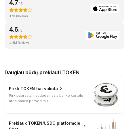
4.7
/ 5
47K Reviews
4.6
/ 5
1.4M Reviews
Daugiau būdų prekiauti TOKEN
Pirkti TOKEN fiat valiuta
Pirk paprastai naudodamasis banko kortele
arba banko pervedimu.
Prekiauk TOKEN/USDC platformoje