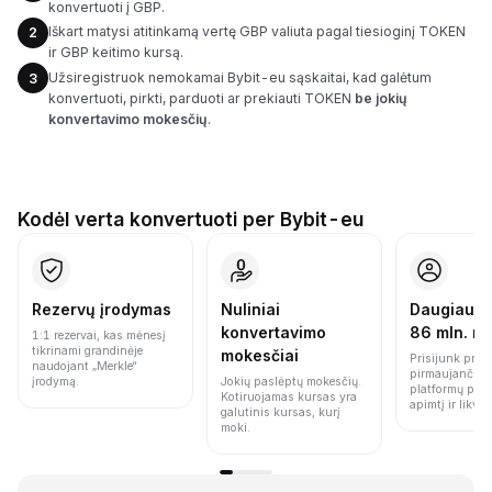
konvertuoti į GBP.
Iškart matysi atitinkamą vertę GBP valiuta pagal tiesioginį TOKEN
2
ir GBP keitimo kursą.
Užsiregistruok nemokamai Bybit-eu sąskaitai, kad galėtum
3
konvertuoti, pirkti, parduoti ar prekiauti TOKEN
be jokių
konvertavimo mokesčių
.
Kodėl verta konvertuoti per Bybit-eu
Rezervų įrodymas
Nuliniai
Daugiau n
konvertavimo
86 mln. n
1:1 rezervai, kas mėnesį
tikrinami grandinėje
mokesčiai
Prisijunk prie 
naudojant „Merkle“
pirmaujančių 
įrodymą.
Jokių paslėptų mokesčių.
platformų pag
Kotiruojamas kursas yra
apimtį ir likvi
galutinis kursas, kurį
moki.