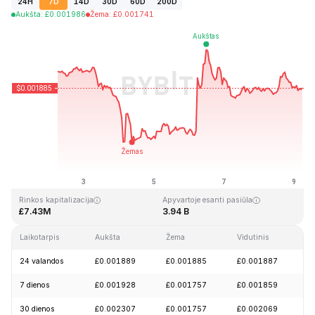
24H
7D
14D
30D
60D
200D
Aukšta
:
£
0.001986
Žema
:
£
0.001741
Paskutinį kartą atnaujinta: 2026-08-09, 05:46 GMT+0
Aukščiausia visų laikų kaina
Visų laikų žemiausia kaina
£0.243269
£0.000050
Rinkos kapitalizacija
Apyvartoje esanti pasiūla
£7.43M
3.94 B
Laikotarpis
Aukšta
Žema
Vidutinis
Pa
24 valandos
£0.001889
£0.001885
£0.001887
-
7 dienos
£0.001928
£0.001757
£0.001859
-
30 dienos
£0.002307
£0.001757
£0.002069
-