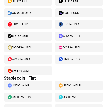
BTC
to
USD
ETH
to
USD
USDC
to
USD
SOL
to
USD
TRX
to
USD
LTC
to
USD
XRP
to
USD
ADA
to
USD
DOGE
to
USD
DOT
to
USD
AVAX
to
USD
LINK
to
USD
SHIB
to
USD
Stablecoin į Fiat
USDC
to
INR
USDC
to
PLN
USDC
to
RON
USDC
to
USD