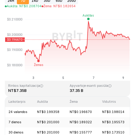
24H
7D
14D
30D
60D
200D
Aukšta
:
NT$
0.208704
Žema
:
NT$
0.182654
Paskutinį kartą atnaujinta: 2026-08-09, 09:24 GMT+0
Aukščiausia visų laikų kaina
Visų laikų žemiausia kaina
NT$3.09
NT$0.019253
Rinkos kapitalizacija
Apyvartoje esanti pasiūla
NT$7.35B
37.35 B
Laikotarpis
Aukšta
Žema
Vidutinis
24 valandos
NT$0.199358
NT$0.196670
NT$0.198014
7 dienos
NT$0.201000
NT$0.189322
NT$0.195573
30 dienos
NT$0.201000
NT$0.155777
NT$0.173510