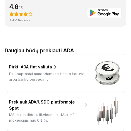
4.6
/ 5
1.4M Reviews
Daugiau būdų prekiauti ADA
Pirkti ADA fiat valiuta
Pirk paprastai naudodamasis banko kortele
arba banko pervedimu.
Prekiauk ADA/USDC platformoje
Spot
Mėgaukis dideliu likvidumu ir „Maker“
mokesčiais nuo 0,1 %.