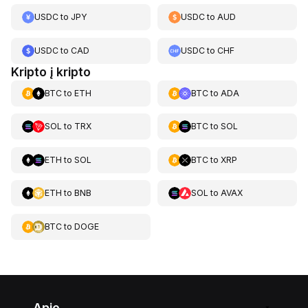
USDC
to
JPY
USDC
to
AUD
USDC
to
CAD
USDC
to
CHF
Kripto į kripto
BTC
to
ETH
BTC
to
ADA
SOL
to
TRX
BTC
to
SOL
ETH
to
SOL
BTC
to
XRP
ETH
to
BNB
SOL
to
AVAX
BTC
to
DOGE
Apie