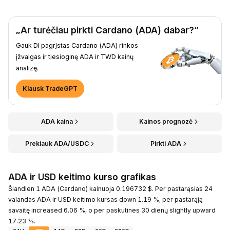
„Ar turėčiau pirkti Cardano (ADA) dabar?“
Gauk DI pagrįstas Cardano (ADA) rinkos
įžvalgas ir tiesioginę ADA ir TWD kainų
analizę.
Klausk TradeGPT
ADA kaina
Kainos prognozė
Prekiauk ADA/USDC
Pirkti ADA
ADA ir USD keitimo kurso grafikas
Šiandien 1 ADA (Cardano) kainuoja 0.196732 $. Per pastarąsias 24
valandas ADA ir USD keitimo kursas down 1.19 %, per pastarąją
savaitę increased 6.06 %, o per paskutines 30 dienų slightly upward
17.23 %.