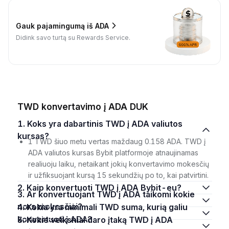
Gauk pajamingumą iš ADA
Didink savo turtą su Rewards Service.
TWD konvertavimo į ADA DUK
1. Koks yra dabartinis TWD į ADA valiutos
kursas?
1 TWD šiuo metu vertas maždaug 0.158 ADA. TWD į
ADA valiutos kursas Bybit platformoje atnaujinamas
realiuoju laiku, netaikant jokių konvertavimo mokesčių
ir užfiksuojant kursą 15 sekundžių po to, kai patvirtini.
2. Kaip konvertuoti TWD į ADA Bybit-eu?
3. Ar konvertuojant TWD į ADA taikomi kokie
nors mokesčiai?
4. Kokia yra minimali TWD suma, kurią galiu
konvertuoti į ADA?
5. Kokie veiksniai daro įtaką TWD į ADA