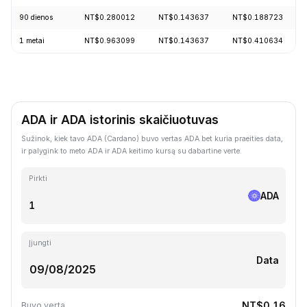
90 dienos
NT$0.280012
NT$0.143637
NT$0.188723
1 metai
NT$0.963099
NT$0.143637
NT$0.410634
ADA ir ADA istorinis skaičiuotuvas
Sužinok, kiek tavo ADA (Cardano) buvo vertas ADA bet kuria praeities data,
ir palygink to meto ADA ir ADA keitimo kursą su dabartine verte.
Pirkti
ADA
Įjungti
Data
NT$0.16
Buvo verta