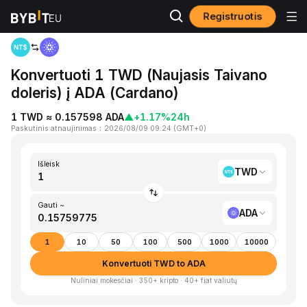
Registruotis
Pagrindinis
TWD to ADA
Konvertuoti 1 TWD (Naujasis Taivano
doleris) į ADA (Cardano)
1 TWD ≈ 0.157598 ADA
▲
+1.17%
24h
Paskutinis atnaujinimas
：
2026/08/09 09:24
(
GMT+0
)
Išleisk
TWD
Gauti ~
ADA
1
10
50
100
500
1000
10000
Konvertuoti TWD to ADA
Nuliniai mokesčiai · 350+ kripto · 40+ fiat valiutų