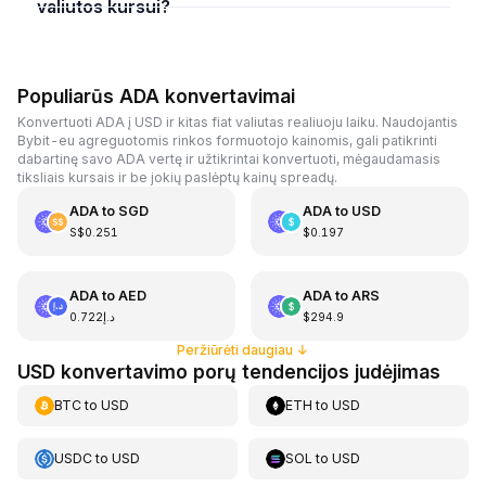
valiutos kursui?
Populiarūs ADA konvertavimai
Konvertuoti ADA į USD ir kitas fiat valiutas realiuoju laiku. Naudojantis
Bybit-eu agreguotomis rinkos formuotojo kainomis, gali patikrinti
dabartinę savo ADA vertę ir užtikrintai konvertuoti, mėgaudamasis
tiksliais kursais ir be jokių paslėptų kainų spreadų.
ADA
to
SGD
ADA
to
USD
S$0.251
$0.197
ADA
to
AED
ADA
to
ARS
د.إ0.722
$294.9
Peržiūrėti daugiau
↓
USD konvertavimo porų tendencijos judėjimas
BTC
to
USD
ETH
to
USD
USDC
to
USD
SOL
to
USD