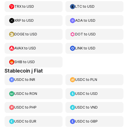
TRX
to
USD
LTC
to
USD
XRP
to
USD
ADA
to
USD
DOGE
to
USD
DOT
to
USD
AVAX
to
USD
LINK
to
USD
SHIB
to
USD
Stablecoin į Fiat
USDC
to
INR
USDC
to
PLN
USDC
to
RON
USDC
to
USD
USDC
to
PHP
USDC
to
VND
USDC
to
EUR
USDC
to
GBP