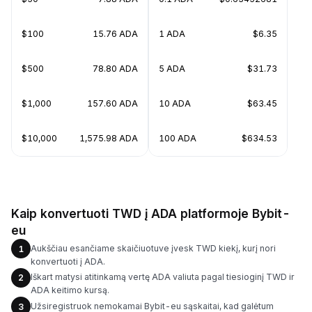
$100
15.76 ADA
1 ADA
$6.35
$500
78.80 ADA
5 ADA
$31.73
$1,000
157.60 ADA
10 ADA
$63.45
$10,000
1,575.98 ADA
100 ADA
$634.53
Kaip konvertuoti TWD į ADA platformoje Bybit-
eu
Aukščiau esančiame skaičiuotuve įvesk TWD kiekį, kurį nori
1
konvertuoti į ADA.
Iškart matysi atitinkamą vertę ADA valiuta pagal tiesioginį TWD ir
2
ADA keitimo kursą.
Užsiregistruok nemokamai Bybit-eu sąskaitai, kad galėtum
3