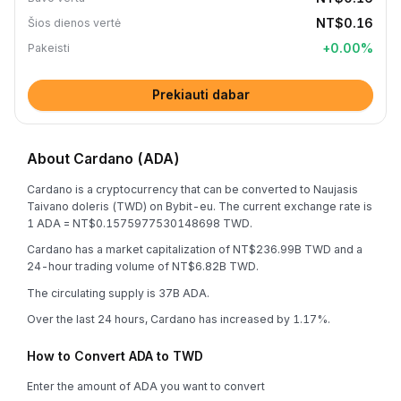
NT$0.16
Šios dienos vertė
+
0.00
%
Pakeisti
Prekiauti dabar
About Cardano (ADA)
Cardano is a cryptocurrency that can be converted to Naujasis
Taivano doleris (TWD) on Bybit-eu. The current exchange rate is
1 ADA = NT$0.1575977530148698 TWD.
Cardano has a market capitalization of NT$236.99B TWD and a
24-hour trading volume of NT$6.82B TWD.
The circulating supply is 37B ADA.
Over the last 24 hours, Cardano has increased by 1.17%.
How to Convert ADA to TWD
Enter the amount of ADA you want to convert