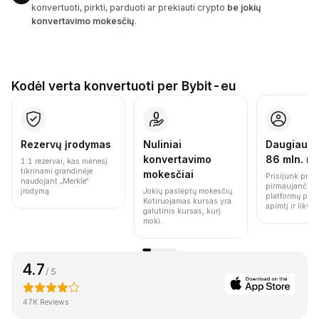
konvertuoti, pirkti, parduoti ar prekiauti crypto
be jokių
konvertavimo mokesčių
.
Kodėl verta konvertuoti per Bybit-eu
Rezervų įrodymas
Nuliniai
Daugiau n
konvertavimo
86 mln. n
1:1 rezervai, kas mėnesį
tikrinami grandinėje
mokesčiai
Prisijunk prie 
naudojant „Merkle“
pirmaujančių 
įrodymą.
Jokių paslėptų mokesčių.
platformų pag
Kotiruojamas kursas yra
apimtį ir likvi
galutinis kursas, kurį
moki.
4.7
/ 5
47K Reviews