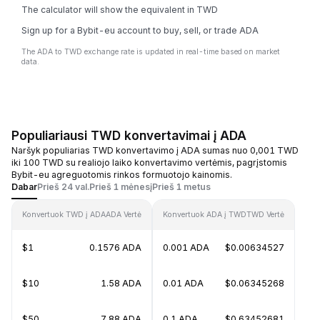
The calculator will show the equivalent in TWD
Sign up for a Bybit-eu account to buy, sell, or trade ADA
The ADA to TWD exchange rate is updated in real-time based on market
data.
Populiariausi TWD konvertavimai į ADA
Naršyk populiarias TWD konvertavimo į ADA sumas nuo 0,001 TWD
iki 100 TWD su realiojo laiko konvertavimo vertėmis, pagrįstomis
Bybit-eu agreguotomis rinkos formuotojo kainomis.
Dabar
Prieš 24 val.
Prieš 1 mėnesį
Prieš 1 metus
Konvertuok TWD į ADA
ADA Vertė
Konvertuok ADA į TWD
TWD Vertė
$1
0.1576 ADA
0.001 ADA
$0.00634527
$10
1.58 ADA
0.01 ADA
$0.06345268
$50
7.88 ADA
0.1 ADA
$0.63452681