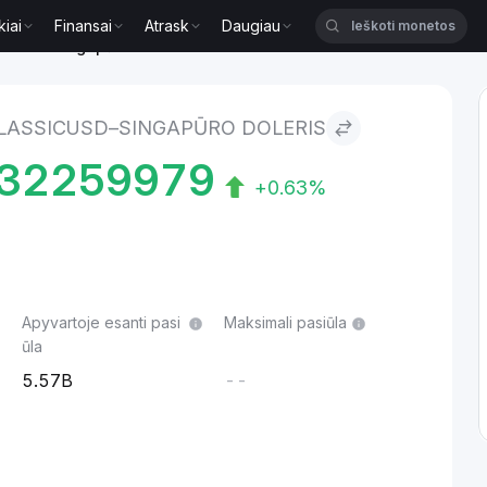
kiai
Finansai
Atrask
Daugiau
USD to Singapūro doleris
LASSICUSD–SINGAPŪRO DOLERIS
32259979
+0.63%
Apyvartoje esanti pasi
Maksimali pasiūla
ūla
5.57B
--