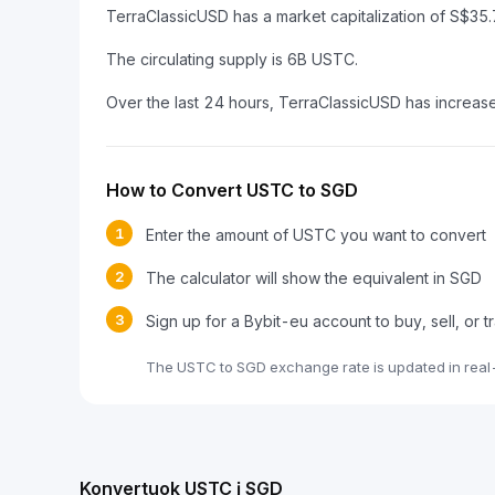
TerraClassicUSD has a market capitalization of S$
The circulating supply is 6B USTC.
Over the last 24 hours, TerraClassicUSD has increa
How to Convert USTC to SGD
1
Enter the amount of USTC you want to convert
2
The calculator will show the equivalent in SGD
3
Sign up for a Bybit-eu account to buy, sell, or
The USTC to SGD exchange rate is updated in real
Konvertuok USTC į SGD