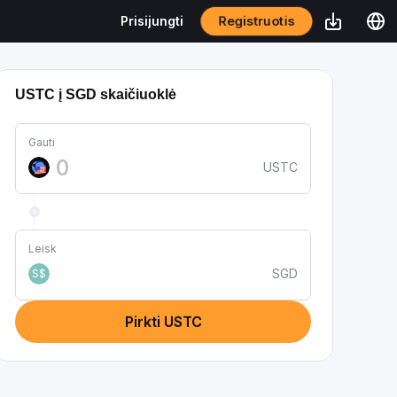
Registruotis
Prisijungti
USTC į SGD skaičiuoklė
Gauti
USTC
Leisk
SGD
S$
Pirkti USTC