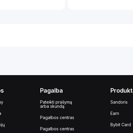
os
Pagalba
Produkt
uy
Pateikti prašymą
Sandoris
arba skundą
a
Earn
Pagalbos centras
ijų
Bybit Card
Pagalbos centras