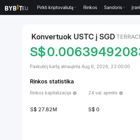
Pirkti kriptovaliutą
Rinkos
Sandoris
Įran
Rinkos
TerraClassicUSD kaina USTC
TerraClassic
Konvertuok USTC į SGD
TERRAC
S$
0.0063949208
Paskutinį kartą atnaujinta Aug 6, 2026, 22:00:00
Rinkos statistika
Rinkos kapitalizacija
24 val. apimtis
27.82M
0