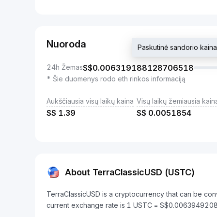
Nuoroda
Paskutinė sandorio ka
24h Žemas
S$
0.006319188128706518
* Šie duomenys rodo eth rinkos informaciją
Aukščiausia visų laikų kaina
Visų laikų žemiausia kain
S$
1.39
S$
0.0051854
About TerraClassicUSD (USTC)
TerraClassicUSD is a cryptocurrency that can be con
current exchange rate is 1 USTC = S$0.00639492