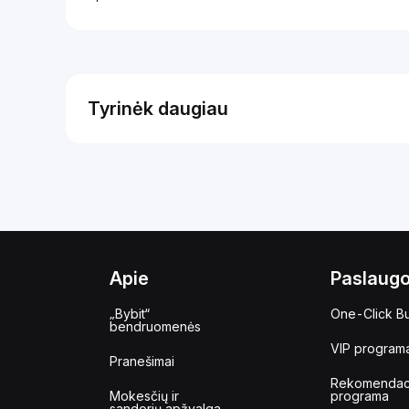
Tyrinėk daugiau
Apie
Paslaug
„Bybit“
One-Click B
bendruomenės
VIP program
Pranešimai
Rekomendac
Mokesčių ir
programa
sandorių apžvalga