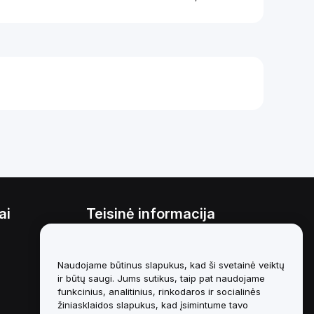
ai
Teisinė informacija
Interesų konfliktų politika
Naudojame būtinus slapukus, kad ši svetainė veiktų
Saugojimo ir administravimo
politikos santrauka
ir būtų saugi. Jums sutikus, taip pat naudojame
funkcinius, analitinius, rinkodaros ir socialinės
ESG informacija
žiniasklaidos slapukus, kad įsimintume tavo