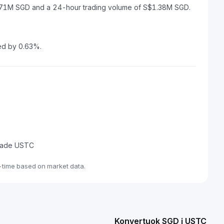
35.71M SGD and a 24-hour trading volume of S$1.38M SGD.
sed by 0.63%.
 trade USTC
-time based on market data.
Konvertuok SGD į USTC