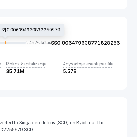
ina S$0.006394920832259979
24h Aukštas
S$
0.006479638771828256
a
Rinkos kapitalizacija
Apyvartoje esanti pasiūla
35.71M
5.57B
verted to Singapūro doleris (SGD) on Bybit-eu. The
0832259979 SGD.