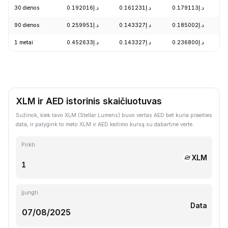
30 dienos
د.إ0.192016
د.إ0.161231
د.إ0.179113
90 dienos
د.إ0.259951
د.إ0.143327
د.إ0.185002
1 metai
د.إ0.452633
د.إ0.143327
د.إ0.236800
XLM ir AED istorinis skaičiuotuvas
Sužinok, kiek tavo XLM (Stellar Lumens) buvo vertas AED bet kuria praeities
data, ir palygink to meto XLM ir AED keitimo kursą su dabartine verte.
Pirkti
XLM
Įjungti
Data