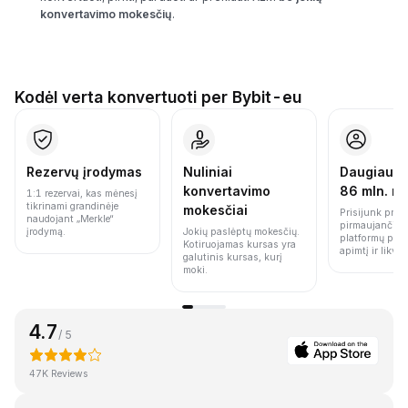
konvertavimo mokesčių
.
Kodėl verta konvertuoti per Bybit-eu
Rezervų įrodymas
Nuliniai
Daugiau n
konvertavimo
86 mln. n
1:1 rezervai, kas mėnesį
tikrinami grandinėje
mokesčiai
Prisijunk prie 
naudojant „Merkle“
pirmaujančių 
įrodymą.
Jokių paslėptų mokesčių.
platformų pag
Kotiruojamas kursas yra
apimtį ir likvi
galutinis kursas, kurį
moki.
4.7
/ 5
47K Reviews