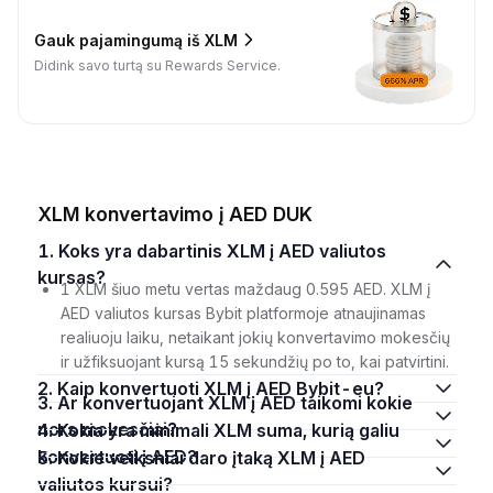
Gauk pajamingumą iš XLM
Didink savo turtą su Rewards Service.
XLM konvertavimo į AED DUK
1. Koks yra dabartinis XLM į AED valiutos
kursas?
1 XLM šiuo metu vertas maždaug 0.595 AED. XLM į
AED valiutos kursas Bybit platformoje atnaujinamas
realiuoju laiku, netaikant jokių konvertavimo mokesčių
ir užfiksuojant kursą 15 sekundžių po to, kai patvirtini.
2. Kaip konvertuoti XLM į AED Bybit-eu?
3. Ar konvertuojant XLM į AED taikomi kokie
nors mokesčiai?
4. Kokia yra minimali XLM suma, kurią galiu
konvertuoti į AED?
5. Kokie veiksniai daro įtaką XLM į AED
valiutos kursui?