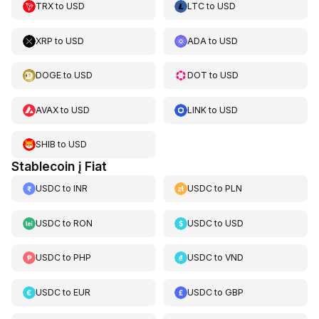
TRX
to
USD
LTC
to
USD
XRP
to
USD
ADA
to
USD
DOGE
to
USD
DOT
to
USD
AVAX
to
USD
LINK
to
USD
SHIB
to
USD
Stablecoin į Fiat
USDC
to
INR
USDC
to
PLN
USDC
to
RON
USDC
to
USD
USDC
to
PHP
USDC
to
VND
USDC
to
EUR
USDC
to
GBP