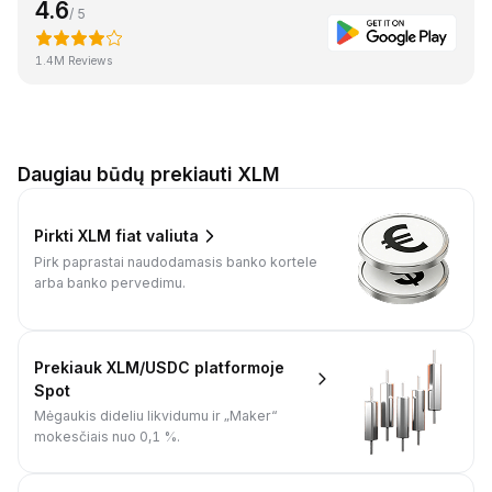
4.6
/ 5
1.4M Reviews
Daugiau būdų prekiauti XLM
Pirkti XLM fiat valiuta
Pirk paprastai naudodamasis banko kortele
arba banko pervedimu.
Prekiauk XLM/USDC platformoje
Spot
Mėgaukis dideliu likvidumu ir „Maker“
mokesčiais nuo 0,1 %.