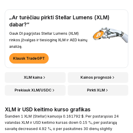
„Ar turėčiau pirkti Stellar Lumens (XLM)
dabar?“
Gauk DI pagrįstas Stellar Lumens (XLM)
rinkos įžvalgas ir tiesioginę XLM ir AED kainų
analizę.
Klausk TradeGPT
XLM kaina
Kainos prognozė
Prekiauk XLM/USDC
Pirkti XLM
XLM ir USD keitimo kurso grafikas
Šiandien 1 XLM (Stellar) kainuoja 0.161792 $. Per pastarąsias 24
valandas XLM ir USD keitimo kursas down 0.15 %, per pastarąją
savaitę decreased 4.92 %, o per paskutines 30 dienų slightly