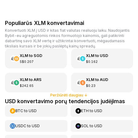
Populiarūs XLM konvertavimai
Konvertuoti XLM į USD ir kitas fiat valiutas realiuoju laiku. Naudojantis
Bybit-eu agreguotomis rinkos formuotojo kainomis, gali patikrinti
dabartinę savo XLM vertę ir užtikrintai konvertuoti, mėgaudamasis
tiksliais kursais ir be jokių paslėptų kainų spreadų.
XLM
to
SGD
XLM
to
USD
S$0.207
$0.162
XLM
to
ARS
XLM
to
AUD
$242.65
$0.23
Peržiūrėti daugiau
↓
USD konvertavimo porų tendencijos judėjimas
BTC
to
USD
ETH
to
USD
USDC
to
USD
SOL
to
USD