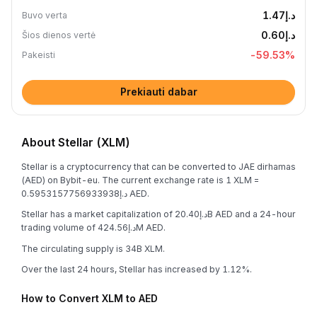
د.إ1.47
Buvo verta
د.إ0.60
Šios dienos vertė
-59.53
%
Pakeisti
Prekiauti dabar
About Stellar (XLM)
Stellar is a cryptocurrency that can be converted to JAE dirhamas
(AED) on Bybit-eu. The current exchange rate is 1 XLM =
د.إ0.5953157756933938 AED.
Stellar has a market capitalization of د.إ20.40B AED and a 24-hour
trading volume of د.إ424.56M AED.
The circulating supply is 34B XLM.
Over the last 24 hours, Stellar has increased by 1.12%.
How to Convert XLM to AED