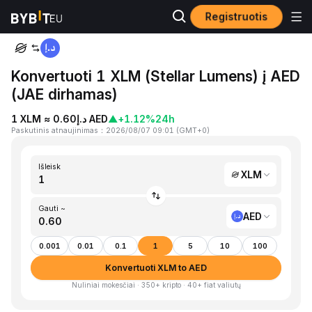
Registruotis
Pagrindinis
XLM to AED
Konvertuoti 1 XLM (Stellar Lumens) į AED
(JAE dirhamas)
1 XLM ≈ د.إ0.60 AED
▲
+1.12%
24h
Paskutinis atnaujinimas
：
2026/08/07 09:01
(
GMT+0
)
Išleisk
XLM
Gauti ~
AED
0.001
0.01
0.1
1
5
10
100
Konvertuoti XLM to AED
Nuliniai mokesčiai · 350+ kripto · 40+ fiat valiutų