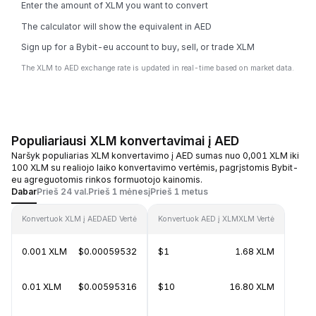
Enter the amount of XLM you want to convert
The calculator will show the equivalent in AED
Sign up for a Bybit-eu account to buy, sell, or trade XLM
The XLM to AED exchange rate is updated in real-time based on market data.
Populiariausi XLM konvertavimai į AED
Naršyk populiarias XLM konvertavimo į AED sumas nuo 0,001 XLM iki
100 XLM su realiojo laiko konvertavimo vertėmis, pagrįstomis Bybit-
eu agreguotomis rinkos formuotojo kainomis.
Dabar
Prieš 24 val.
Prieš 1 mėnesį
Prieš 1 metus
Konvertuok XLM į AED
AED Vertė
Konvertuok AED į XLM
XLM Vertė
0.001 XLM
$0.00059532
$1
1.68 XLM
0.01 XLM
$0.00595316
$10
16.80 XLM