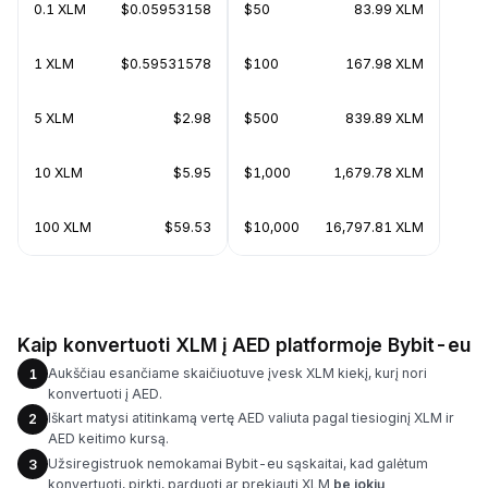
0.1 XLM
$0.05953158
$50
83.99 XLM
1 XLM
$0.59531578
$100
167.98 XLM
5 XLM
$2.98
$500
839.89 XLM
10 XLM
$5.95
$1,000
1,679.78 XLM
100 XLM
$59.53
$10,000
16,797.81 XLM
Kaip konvertuoti XLM į AED platformoje Bybit-eu
Aukščiau esančiame skaičiuotuve įvesk XLM kiekį, kurį nori
1
konvertuoti į AED.
Iškart matysi atitinkamą vertę AED valiuta pagal tiesioginį XLM ir
2
AED keitimo kursą.
Užsiregistruok nemokamai Bybit-eu sąskaitai, kad galėtum
3
konvertuoti, pirkti, parduoti ar prekiauti XLM
be jokių