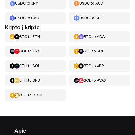
USDC
to
JPY
USDC
to
AUD
USDC
to
CAD
USDC
to
CHF
Kripto į kripto
BTC
to
ETH
BTC
to
ADA
SOL
to
TRX
BTC
to
SOL
ETH
to
SOL
BTC
to
XRP
ETH
to
BNB
SOL
to
AVAX
BTC
to
DOGE
Apie